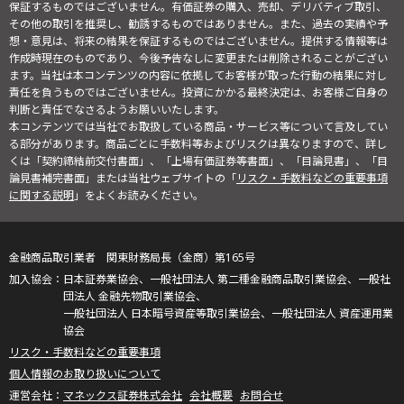
保証するものではございません。有価証券の購入、売却、デリバティブ取引、
その他の取引を推奨し、勧誘するものではありません。また、過去の実績や予
想・意見は、将来の結果を保証するものではございません。提供する情報等は
作成時現在のものであり、今後予告なしに変更または削除されることがござい
ます。当社は本コンテンツの内容に依拠してお客様が取った行動の結果に対し
責任を負うものではございません。投資にかかる最終決定は、お客様ご自身の
判断と責任でなさるようお願いいたします。
本コンテンツでは当社でお取扱している商品・サービス等について言及してい
る部分があります。商品ごとに手数料等およびリスクは異なりますので、詳し
くは「契約締結前交付書面」、「上場有価証券等書面」、「目論見書」、「目
論見書補完書面」または当社ウェブサイトの「
リスク・手数料などの重要事項
に関する説明
」をよくお読みください。
金融商品取引業者 関東財務局長（金商）第165号
日本証券業協会、一般社団法人 第二種金融商品取引業協会、一般社
団法人 金融先物取引業協会、
一般社団法人 日本暗号資産等取引業協会、一般社団法人 資産運用業
協会
リスク・手数料などの重要事項
個人情報のお取り扱いについて
マネックス証券株式会社
会社概要
お問合せ