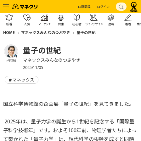
口座開設
ログイン
新着
人気
マーケット
特集
初心者
ライフデザイン
連載
著者
商
HOME
マネックスみんなのつぶやき
量子の世紀
量子の世紀
マネックスみんなのつぶやき
大塚 雄介
2025/11/05
マネックス
国立科学博物館の企画展「量子の世紀」を見てきました。
2025年は、量子力学の誕生から1世紀を記念する「国際量
子科学技術年」です。およそ100年前、物理学者たちによっ
て築かれた「量子力学」は、現代科学の根幹を成すと同時