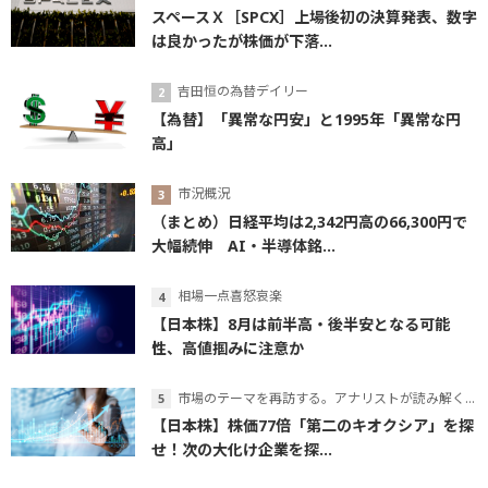
スペースＸ［SPCX］上場後初の決算発表、数字
は良かったが株価が下落...
吉田恒の為替デイリー
【為替】「異常な円安」と1995年「異常な円
高」
市況概況
（まとめ）日経平均は2,342円高の66,300円で
大幅続伸 AI・半導体銘...
相場一点喜怒哀楽
【日本株】8月は前半高・後半安となる可能
性、高値掴みに注意か
市場のテーマを再訪する。アナリストが読み解くテーマの本質
【日本株】株価77倍「第二のキオクシア」を探
せ！次の大化け企業を探...