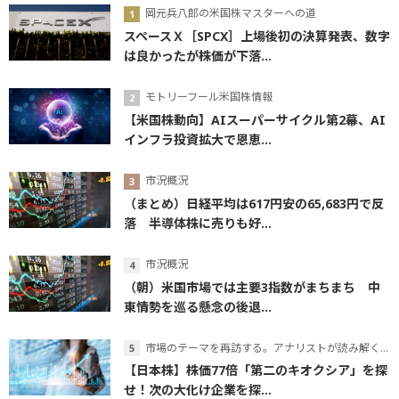
岡元兵八郎の米国株マスターへの道
スペースＸ［SPCX］上場後初の決算発表、数字
は良かったが株価が下落...
モトリーフール米国株情報
【米国株動向】AIスーパーサイクル第2幕、AI
インフラ投資拡大で恩恵...
市況概況
（まとめ）日経平均は617円安の65,683円で反
落 半導体株に売りも好...
市況概況
（朝）米国市場では主要3指数がまちまち 中
東情勢を巡る懸念の後退...
市場のテーマを再訪する。アナリストが読み解くテーマの本質
【日本株】株価77倍「第二のキオクシア」を探
せ！次の大化け企業を探...