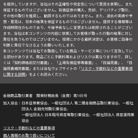
を提供していますが、当社はその正確性や完全性について意見を表明し、また
保証するものではございません。有価証券の購入、売却、デリバティブ取引、
その他の取引を推奨し、勧誘するものではありません。また、過去の実績や予
想・意見は、将来の結果を保証するものではございません。提供する情報等は
作成時現在のものであり、今後予告なしに変更または削除されることがござい
ます。当社は本コンテンツの内容に依拠してお客様が取った行動の結果に対し
責任を負うものではございません。投資にかかる最終決定は、お客様ご自身の
判断と責任でなさるようお願いいたします。
本コンテンツでは当社でお取扱している商品・サービス等について言及してい
る部分があります。商品ごとに手数料等およびリスクは異なりますので、詳し
くは「契約締結前交付書面」、「上場有価証券等書面」、「目論見書」、「目
論見書補完書面」または当社ウェブサイトの「
リスク・手数料などの重要事項
に関する説明
」をよくお読みください。
金融商品取引業者 関東財務局長（金商）第165号
日本証券業協会、一般社団法人 第二種金融商品取引業協会、一般社
団法人 金融先物取引業協会、
一般社団法人 日本暗号資産等取引業協会、一般社団法人 資産運用業
協会
リスク・手数料などの重要事項
個人情報のお取り扱いについて