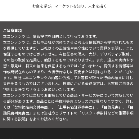
お金を学び、マーケットを知り、未来を描く
ご留意事項
本コンテンツは、情報提供を目的として行っております。
本コンテンツは、当社や当社が信頼できると考える情報源から提供されたもの
を提供していますが、当社はその正確性や完全性について意見を表明し、また
保証するものではございません。有価証券の購入、売却、デリバティブ取引、
その他の取引を推奨し、勧誘するものではありません。また、過去の実績や予
想・意見は、将来の結果を保証するものではございません。提供する情報等は
作成時現在のものであり、今後予告なしに変更または削除されることがござい
ます。当社は本コンテンツの内容に依拠してお客様が取った行動の結果に対し
責任を負うものではございません。投資にかかる最終決定は、お客様ご自身の
判断と責任でなさるようお願いいたします。
本コンテンツでは当社でお取扱している商品・サービス等について言及してい
る部分があります。商品ごとに手数料等およびリスクは異なりますので、詳し
くは「契約締結前交付書面」、「上場有価証券等書面」、「目論見書」、「目
論見書補完書面」または当社ウェブサイトの「
リスク・手数料などの重要事項
に関する説明
」をよくお読みください。