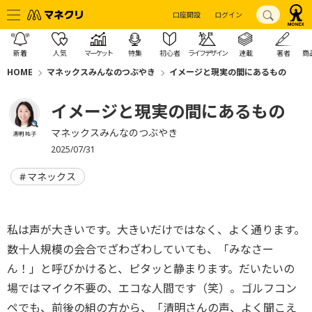
口座開設
ログイン
新着
人気
マーケット
特集
初心者
ライフデザイン
連載
著者
商
HOME
マネックスみんなのつぶやき
イメージと現実の間にあるもの
イメージと現実の間にあるもの
マネックスみんなのつぶやき
清明 祐子
2025/07/31
マネックス
私は声が大きいです。大きいだけではなく、よく通ります。
数十人規模の会合でざわざわしていても、「みなさー
ん！」と呼びかけると、ピタッと静まります。だいたいの
場ではマイク不要の、エコな人間です（笑）。ゴルフコン
ペでも、前後の組の方から、「清明さんの声、よく聞こえ