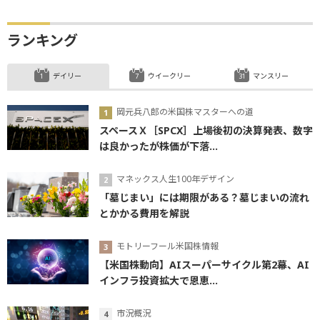
ランキング
デイリー
ウイークリー
マンスリー
岡元兵八郎の米国株マスターへの道
スペースＸ［SPCX］上場後初の決算発表、数字
は良かったが株価が下落...
マネックス人生100年デザイン
「墓じまい」には期限がある？墓じまいの流れ
とかかる費用を解説
モトリーフール米国株情報
【米国株動向】AIスーパーサイクル第2幕、AI
インフラ投資拡大で恩恵...
市況概況