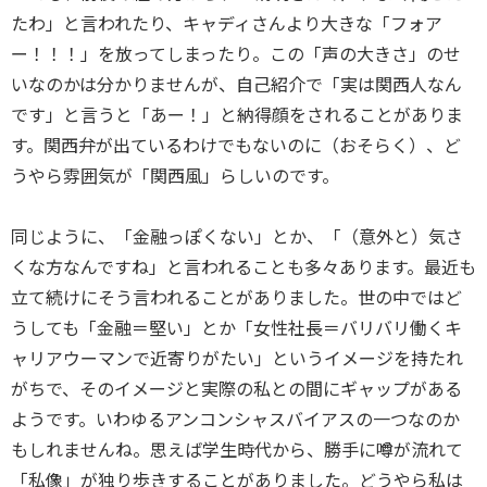
たわ」と言われたり、キャディさんより大きな「フォア
ー！！！」を放ってしまったり。この「声の大きさ」のせ
いなのかは分かりませんが、自己紹介で「実は関西人なん
です」と言うと「あー！」と納得顔をされることがありま
す。関西弁が出ているわけでもないのに（おそらく）、ど
うやら雰囲気が「関西風」らしいのです。
同じように、「金融っぽくない」とか、「（意外と）気さ
くな方なんですね」と言われることも多々あります。最近も
立て続けにそう言われることがありました。世の中ではど
うしても「金融＝堅い」とか「女性社長＝バリバリ働くキ
ャリアウーマンで近寄りがたい」というイメージを持たれ
がちで、そのイメージと実際の私との間にギャップがある
ようです。いわゆるアンコンシャスバイアスの一つなのか
もしれませんね。思えば学生時代から、勝手に噂が流れて
「私像」が独り歩きすることがありました。どうやら私は