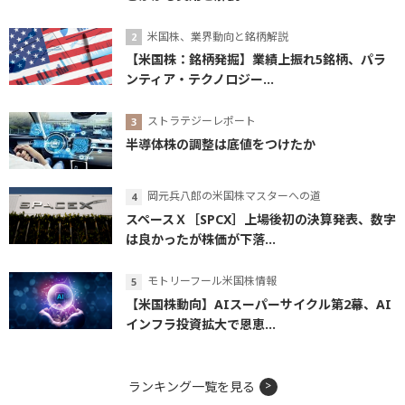
米国株、業界動向と銘柄解説
【米国株：銘柄発掘】業績上振れ5銘柄、パラ
ンティア・テクノロジー...
ストラテジーレポート
半導体株の調整は底値をつけたか
岡元兵八郎の米国株マスターへの道
スペースＸ［SPCX］上場後初の決算発表、数字
は良かったが株価が下落...
モトリーフール米国株情報
【米国株動向】AIスーパーサイクル第2幕、AI
インフラ投資拡大で恩恵...
ランキング一覧を見る