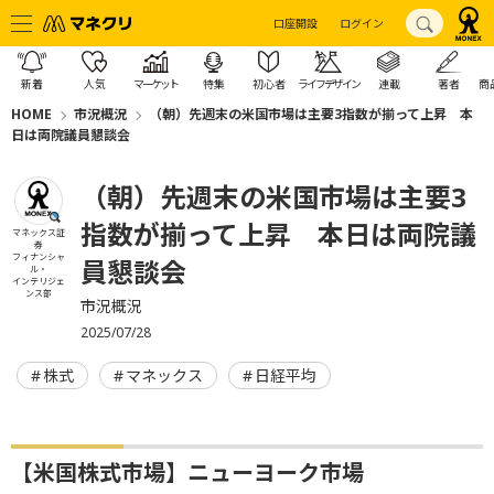
口座開設
ログイン
新着
人気
マーケット
特集
初心者
ライフデザイン
連載
著者
商
HOME
市況概況
（朝）先週末の米国市場は主要3指数が揃って上昇 本
日は両院議員懇談会
（朝）先週末の米国市場は主要3
指数が揃って上昇 本日は両院議
マネックス証
券
フィナンシャ
員懇談会
ル・
インテリジェ
ンス部
市況概況
2025/07/28
株式
マネックス
日経平均
【米国株式市場】ニューヨーク市場