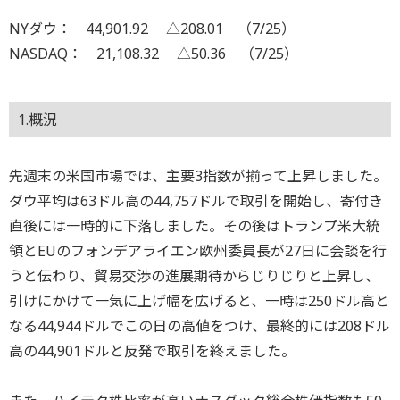
NYダウ： 44,901.92 △208.01 （7/25）
NASDAQ： 21,108.32 △50.36 （7/25）
1.概況
先週末の米国市場では、主要3指数が揃って上昇しました。
ダウ平均は63ドル高の44,757ドルで取引を開始し、寄付き
直後には一時的に下落しました。その後はトランプ米大統
領とEUのフォンデアライエン欧州委員長が27日に会談を行
うと伝わり、貿易交渉の進展期待からじりじりと上昇し、
引けにかけて一気に上げ幅を広げると、一時は250ドル高と
なる44,944ドルでこの日の高値をつけ、最終的には208ドル
高の44,901ドルと反発で取引を終えました。