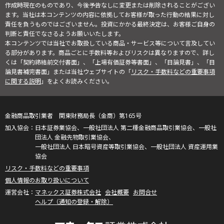
作成時現在のものであり、今後予告なしに変更または削除されることがござい
ます。当社は本コンテンツの内容に依拠してお客様が取った行動の結果に対し
責任を負うものではございません。投資にかかる最終決定は、お客様ご自身の
判断と責任でなさるようお願いいたします。
本コンテンツでは当社でお取扱している商品・サービス等について言及してい
る部分があります。商品ごとに手数料等およびリスクは異なりますので、詳し
くは「契約締結前交付書面」、「上場有価証券等書面」、「目論見書」、「目
論見書補完書面」または当社ウェブサイトの「
リスク・手数料などの重要事項
に関する説明
」をよくお読みください。
金融商品取引業者 関東財務局長（金商）第165号
日本証券業協会、一般社団法人 第二種金融商品取引業協会、一般社
団法人 金融先物取引業協会、
一般社団法人 日本暗号資産等取引業協会、一般社団法人 資産運用業
協会
リスク・手数料などの重要事項
個人情報のお取り扱いについて
マネックス証券株式会社
会社概要
お問合せ
ヘルプ（通知の登録・解除）