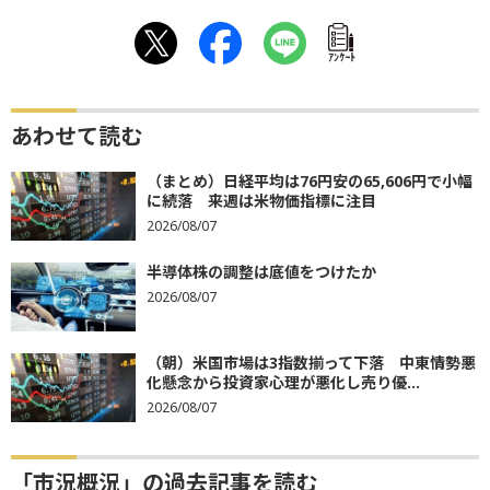
ｱﾝｹｰﾄ
あわせて読む
（まとめ）日経平均は76円安の65,606円で小幅
に続落 来週は米物価指標に注目
2026/08/07
半導体株の調整は底値をつけたか
2026/08/07
（朝）米国市場は3指数揃って下落 中東情勢悪
化懸念から投資家心理が悪化し売り優...
2026/08/07
「市況概況」の過去記事を読む