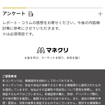
アンケート
レポート・コラムの感想をお寄せください。今後の内容検
討等に参考にさせていただきます。
※は必須項目です。
お金を学び、マーケットを知り、未来を描く
ご留意事項
本コンテンツは、情報提供を目的として行っております。
本コンテンツは、当社や当社が信頼できると考える情報源から提供されたもの
を提供していますが、当社はその正確性や完全性について意見を表明し、また
保証するものではございません。有価証券の購入、売却、デリバティブ取引、
その他の取引を推奨し、勧誘するものではありません。また、過去の実績や予
想・意見は、将来の結果を保証するものではございません。提供する情報等は