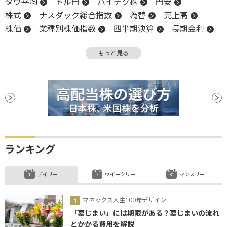
ダウ平均
ドル円
ハイテク株
円安
株式
ナスダック総合指数
為替
売上高
株価
業種別株価指数
四半期決算
長期金利
金利
高値
米国株
NASDAQ
反発
もっと見る
引け
上値
S&P500
株価指数
決算
材料
続伸
耐久財受注
ランキング
デイリー
ウイークリー
マンスリー
マネックス人生100年デザイン
「墓じまい」には期限がある？墓じまいの流れ
とかかる費用を解説