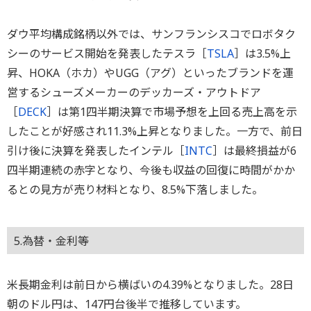
ダウ平均構成銘柄以外では、サンフランシスコでロボタク
シーのサービス開始を発表したテスラ［
TSLA
］は3.5%上
昇、HOKA（ホカ）やUGG（アグ）といったブランドを運
営するシューズメーカーのデッカーズ・アウトドア
［
DECK
］は第1四半期決算で市場予想を上回る売上高を示
したことが好感され11.3%上昇となりました。一方で、前日
引け後に決算を発表したインテル［
INTC
］は最終損益が6
四半期連続の赤字となり、今後も収益の回復に時間がかか
るとの見方が売り材料となり、8.5%下落しました。
5.為替・金利等
米長期金利は前日から横ばいの4.39%となりました。28日
朝のドル円は、147円台後半で推移しています。