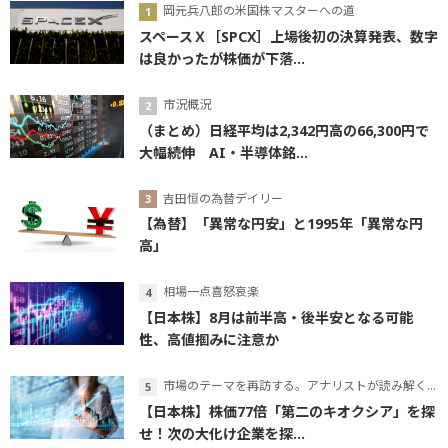
岡元兵八郎の米国株マスターへの道
スペースＸ［SPCX］上場後初の決算発表、数字
は良かったが株価が下落...
市況概況
（まとめ）日経平均は2,342円高の66,300円で
大幅続伸 AI・半導体銘...
吉田恒の為替デイリー
【為替】「異常な円安」と1995年「異常な円
高」
相場一点喜怒哀楽
【日本株】8月は前半高・後半安となる可能
性、高値掴みに注意か
市場のテーマを再訪する。アナリストが読み解くテーマの本質
【日本株】株価77倍「第二のキオクシア」を探
せ！次の大化け企業を探...