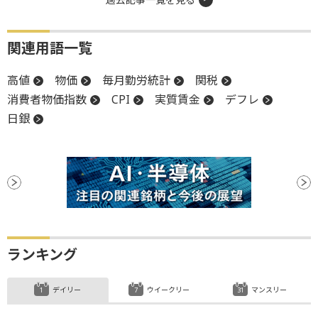
関連用語一覧
高値
物価
毎月勤労統計
関税
消費者物価指数
CPI
実質賃金
デフレ
日銀
ランキング
デイリー
ウイークリー
マンスリー