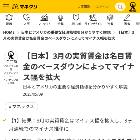
口座開設
ログイン
新着
人気
マーケット
特集
初心者
ライフデザイン
連載
著者
商
HOME
日本とアメリカの重要な経済指標を分かりやすく解説
【日本】3
月の実質賃金は名目賃金のペースダウンによってマイナス幅を拡大
【日本】3月の実質賃金は名目賃
金のペースダウンによってマイナ
マネックス証
券
フィナンシャ
ス幅を拡大
ル・
インテリジェ
ンス部
日本とアメリカの重要な経済指標を分かりやすく解説
2025/05/09
マネックス
【1】結果：3月の実質賃金はマイナス幅を拡大し、3ヶ
月連続でのマイナス推移に