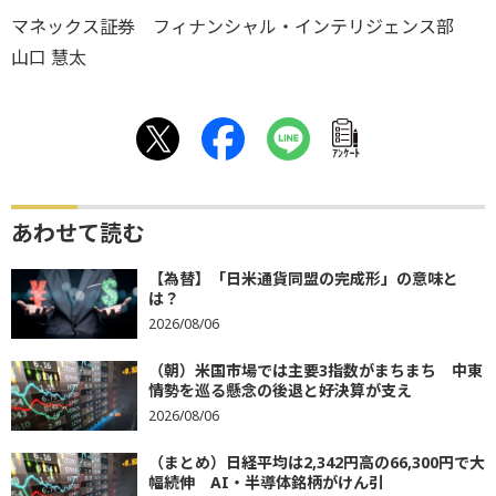
マネックス証券 フィナンシャル・インテリジェンス部
山口 慧太
ｱﾝｹｰﾄ
あわせて読む
【為替】「日米通貨同盟の完成形」の意味と
は？
2026/08/06
（朝）米国市場では主要3指数がまちまち 中東
情勢を巡る懸念の後退と好決算が支え
2026/08/06
（まとめ）日経平均は2,342円高の66,300円で大
幅続伸 AI・半導体銘柄がけん引