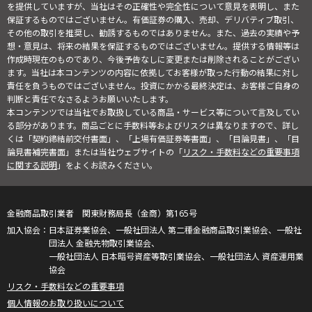
を提供していますが、当社はその正確性や完全性について意見を表明し、また
保証するものではございません。有価証券の購入、売却、デリバティブ取引、
その他の取引を推奨し、勧誘するものではありません。また、過去の実績や予
想・意見は、将来の結果を保証するものではございません。提供する情報等は
作成時現在のものであり、今後予告なしに変更または削除されることがござい
ます。当社は本コンテンツの内容に依拠してお客様が取った行動の結果に対し
責任を負うものではございません。投資にかかる最終決定は、お客様ご自身の
判断と責任でなさるようお願いいたします。
本コンテンツでは当社でお取扱している商品・サービス等について言及してい
る部分があります。商品ごとに手数料等およびリスクは異なりますので、詳し
くは「契約締結前交付書面」、「上場有価証券等書面」、「目論見書」、「目
論見書補完書面」または当社ウェブサイトの「
リスク・手数料などの重要事項
に関する説明
」をよくお読みください。
金融商品取引業者 関東財務局長（金商）第165号
日本証券業協会、一般社団法人 第二種金融商品取引業協会、一般社
団法人 金融先物取引業協会、
一般社団法人 日本暗号資産等取引業協会、一般社団法人 資産運用業
協会
リスク・手数料などの重要事項
個人情報のお取り扱いについて