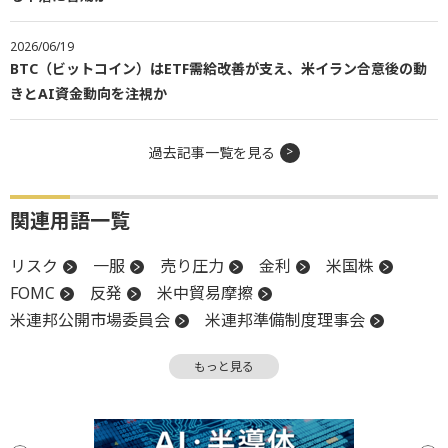
2026/06/19
BTC（ビットコイン）はETF需給改善が支え、米イラン合意後の動
きとAI資金動向を注視か
過去記事一覧を見る
関連用語一覧
リスク
一服
売り圧力
金利
米国株
FOMC
反発
米中貿易摩擦
米連邦公開市場委員会
米連邦準備制度理事会
上値
FRB
関税
下値
ビットコイン
もっと見る
利下げ
リスクオフ