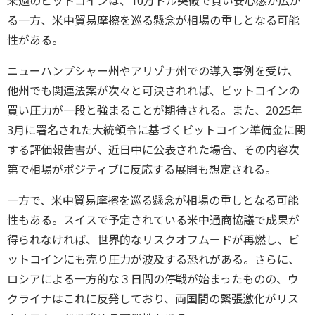
来週のビットコインは、10万ドル突破で買い安心感が広が
る一方、米中貿易摩擦を巡る懸念が相場の重しとなる可能
性がある。
ニューハンプシャー州やアリゾナ州での導入事例を受け、
他州でも関連法案が次々と可決されれば、ビットコインの
買い圧力が一段と強まることが期待される。また、2025年
3月に署名された大統領令に基づくビットコイン準備金に関
する評価報告書が、近日中に公表された場合、その内容次
第で相場がポジティブに反応する展開も想定される。
一方で、米中貿易摩擦を巡る懸念が相場の重しとなる可能
性もある。スイスで予定されている米中通商協議で成果が
得られなければ、世界的なリスクオフムードが再燃し、ビ
ットコインにも売り圧力が波及する恐れがある。さらに、
ロシアによる一方的な３日間の停戦が始まったものの、ウ
クライナはこれに反発しており、両国間の緊張激化がリス