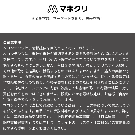
お金を学び、マーケットを知り、未来を描く
ご留意事項
本コンテンツは、情報提供を目的として行っております。
本コンテンツは、当社や当社が信頼できると考える情報源から提供されたもの
を提供していますが、当社はその正確性や完全性について意見を表明し、また
保証するものではございません。有価証券の購入、売却、デリバティブ取引、
その他の取引を推奨し、勧誘するものではありません。また、過去の実績や予
想・意見は、将来の結果を保証するものではございません。提供する情報等は
作成時現在のものであり、今後予告なしに変更または削除されることがござい
ます。当社は本コンテンツの内容に依拠してお客様が取った行動の結果に対し
責任を負うものではございません。投資にかかる最終決定は、お客様ご自身の
判断と責任でなさるようお願いいたします。
本コンテンツでは当社でお取扱している商品・サービス等について言及してい
る部分があります。商品ごとに手数料等およびリスクは異なりますので、詳し
くは「契約締結前交付書面」、「上場有価証券等書面」、「目論見書」、「目
論見書補完書面」または当社ウェブサイトの「
リスク・手数料などの重要事項
に関する説明
」をよくお読みください。