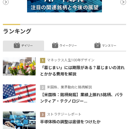
ランキング
デイリー
ウイークリー
マンスリー
マネックス人生100年デザイン
「墓じまい」には期限がある？墓じまいの流れ
とかかる費用を解説
米国株、業界動向と銘柄解説
【米国株：銘柄発掘】業績上振れ5銘柄、パラ
ンティア・テクノロジー...
ストラテジーレポート
半導体株の調整は底値をつけたか