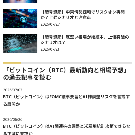
【暗号資産】中東情勢緩和でリスクオン再開
か？上昇シナリオと注意点
2026/07/27
【暗号資産】底堅い相場が継続中、上値突破の
シナリオは？
2026/07/21
「ビットコイン（BTC）最新動向と相場予想」
の過去記事を読む
2026/07/03
BTC（ビットコイン）はFOMC議事要旨とAI株調整リスクを警戒す
る展開か
2026/06/26
BTC（ビットコイン）はAI関連株の調整と米雇用統計次第でさらな
る下落に警戒か