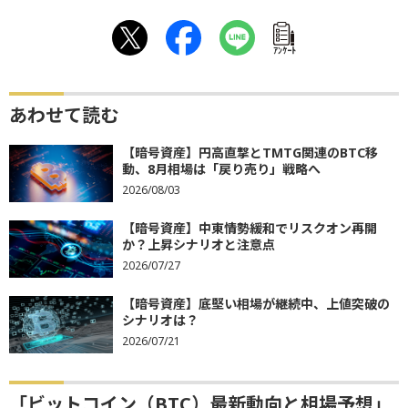
ｱﾝｹｰﾄ
あわせて読む
【暗号資産】円高直撃とTMTG関連のBTC移
動、8月相場は「戻り売り」戦略へ
2026/08/03
【暗号資産】中東情勢緩和でリスクオン再開
か？上昇シナリオと注意点
2026/07/27
【暗号資産】底堅い相場が継続中、上値突破の
シナリオは？
2026/07/21
「ビットコイン（BTC）最新動向と相場予想」