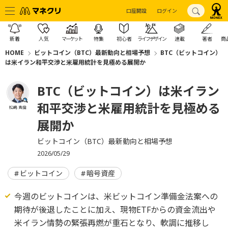
口座開設
ログイン
新着
人気
マーケット
特集
初心者
ライフデザイン
連載
著者
商
HOME
ビットコイン（BTC）最新動向と相場予想
BTC（ビットコイン）
は米イラン和平交渉と米雇用統計を見極める展開か
BTC（ビットコイン）は米イラン
和平交渉と米雇用統計を見極める
松嶋 真倫
展開か
ビットコイン（BTC）最新動向と相場予想
2026/05/29
ビットコイン
暗号資産
今週のビットコインは、米ビットコイン準備金法案への
期待が後退したことに加え、現物ETFからの資金流出や
米イラン情勢の緊張再燃が重石となり、軟調に推移し