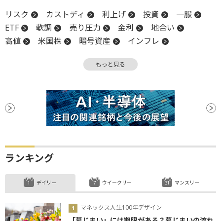
リスク
カストディ
利上げ
投資
一服
ETF
軟調
売り圧力
金利
地合い
高値
米国株
暗号資産
インフレ
リスクオン
上値
決算
下値
タカ派
もっと見る
地政学リスク
調整
ビットコイン
物色
ランキング
デイリー
ウイークリー
マンスリー
マネックス人生100年デザイン
「墓じまい」には期限がある？墓じまいの流れ