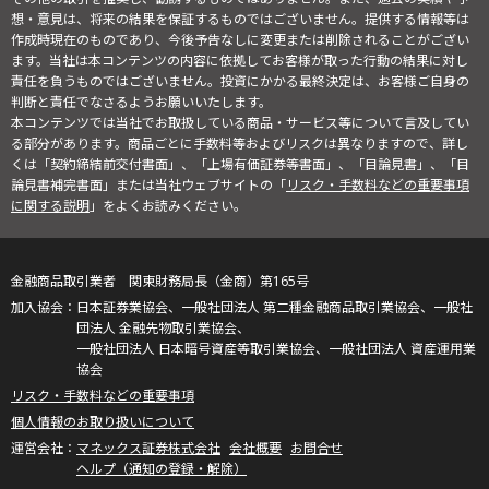
想・意見は、将来の結果を保証するものではございません。提供する情報等は
作成時現在のものであり、今後予告なしに変更または削除されることがござい
ます。当社は本コンテンツの内容に依拠してお客様が取った行動の結果に対し
責任を負うものではございません。投資にかかる最終決定は、お客様ご自身の
判断と責任でなさるようお願いいたします。
本コンテンツでは当社でお取扱している商品・サービス等について言及してい
る部分があります。商品ごとに手数料等およびリスクは異なりますので、詳し
くは「契約締結前交付書面」、「上場有価証券等書面」、「目論見書」、「目
論見書補完書面」または当社ウェブサイトの「
リスク・手数料などの重要事項
に関する説明
」をよくお読みください。
金融商品取引業者 関東財務局長（金商）第165号
日本証券業協会、一般社団法人 第二種金融商品取引業協会、一般社
団法人 金融先物取引業協会、
一般社団法人 日本暗号資産等取引業協会、一般社団法人 資産運用業
協会
リスク・手数料などの重要事項
個人情報のお取り扱いについて
マネックス証券株式会社
会社概要
お問合せ
ヘルプ（通知の登録・解除）