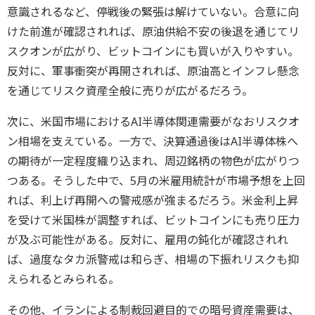
意識されるなど、停戦後の緊張は解けていない。合意に向
けた前進が確認されれば、原油供給不安の後退を通じてリ
スクオンが広がり、ビットコインにも買いが入りやすい。
反対に、軍事衝突が再開されれば、原油高とインフレ懸念
を通じてリスク資産全般に売りが広がるだろう。
次に、米国市場におけるAI半導体関連需要がなおリスクオ
ン相場を支えている。一方で、決算通過後はAI半導体株へ
の期待が一定程度織り込まれ、周辺銘柄の物色が広がりつ
つある。そうした中で、5月の米雇用統計が市場予想を上回
れば、利上げ再開への警戒感が強まるだろう。米金利上昇
を受けて米国株が調整すれば、ビットコインにも売り圧力
が及ぶ可能性がある。反対に、雇用の鈍化が確認されれ
ば、過度なタカ派警戒は和らぎ、相場の下振れリスクも抑
えられるとみられる。
その他、イランによる制裁回避目的での暗号資産需要は、