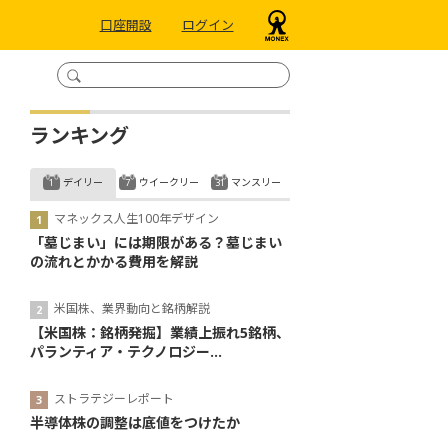
口座開設
ログイン
ランキング
デイリー
ウイークリー
マンスリー
マネックス人生100年デザイン
「墓じまい」には期限がある？墓じまい
の流れとかかる費用を解説
米国株、業界動向と銘柄解説
【米国株：銘柄発掘】業績上振れ5銘柄、
パランティア・テクノロジー...
ストラテジーレポート
半導体株の調整は底値をつけたか