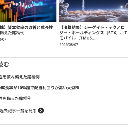
株】資本効率の改善と成長性
【決算結果】シーゲイト・テクノロ
備えた銘柄例
ジー・ホールディングス［STX］、T
モバイル［TMUS...
8/07
2026/08/07
読む
性を兼ね備えた銘柄例
の成長率が10％超で配当利回りが高い大型株
性を備えた銘柄例
過去記事一覧を見る