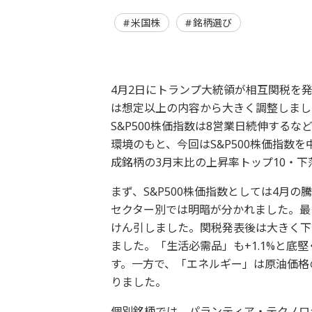
米国株
銘柄選び
4月2日にトランプ大統領が相互関税を
は想定以上の内容から大きく調整しまし
S&P500株価指数は8営業日続伸する
環境のもと、今回はS&P500株価指数
成銘柄の3月末比の上昇率トップ10・下
まず、S&P500株価指数としては4月の
セクター別では明暗が分かれました。最も
けん引しました。関税発表後は大きく下
ました。「生活必需品」も+1.1%と底
す。一方で、「エネルギー」は原油価格の
りました。
個別銘柄では、パランティア・テクノロ