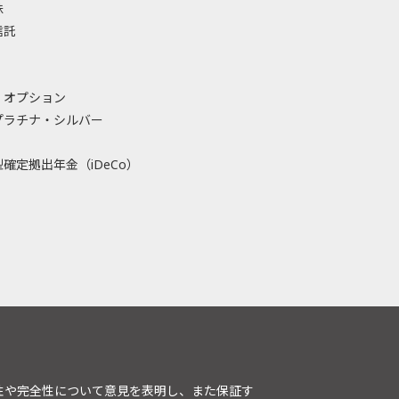
株
信託
・オプション
プラチナ・シルバー
確定拠出年金（iDeCo）
性や完全性について意見を表明し、また保証す