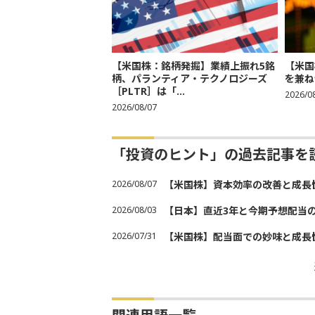
【米国株：銘柄発掘】業績上振れ5銘
【米国
柄、パランティア・テクノロジーズ
を兼ね
［PLTR］は「...
2026/0
2026/08/07
「投資のヒント」の過去記事を
2026/08/07
【米国株】資本効率の改善と成長
2026/08/03
【日本】直近3年と今期予想配当
2026/07/31
【米国株】配当面での妙味と成長