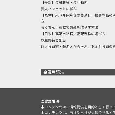
【最新】金融政策・金利動向
賢人バフェットに学ぶ
【為替】米ドル円今後の見通し、投資判断の
方
らくちん！積立でお金を増やす方法
【日米】高配当銘柄／高配当株の選び方
株主優待と配当
個人投資家・著名人から学ぶ、お金と投資の
金融用語集
ご留意事項
本コンテンツは、情報提供を目的として行っ
本コンテンツは、当社や当社が信頼できると