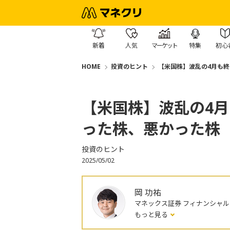
新着
人気
マーケット
特集
初心
HOME
投資のヒント
【米国株】波乱の4月も
【米国株】波乱の4
った株、悪かった株
投資のヒント
2025/05/02
岡 功祐
マネックス証券 フィナンシャ
もっと見る