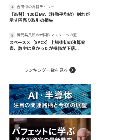
吉田恒の為替デイリー
【為替】120日MA（移動平均線）割れが
示す円売り取引の損失
岡元兵八郎の米国株マスターへの道
スペースＸ［SPCX］上場後初の決算発
表、数字は良かったが株価が下落...
ランキング一覧を見る