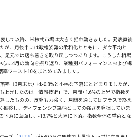
発表して以降、米株式市場は大きく揺れ動きました。発表直後
たが、月後半には政権姿勢の柔和化とともに、ダウ平均と
など、足元では落ち着きを取り戻しつつあります。こうした相場
を中心に4月の動向を振り返り、業種別パフォーマンスおよび構
落率ワースト10をまとめてみました。
騰落率（3月末比）は-0.8%と小幅な下落にとどまりましたが、
上昇したのは「情報技術」で、月間+1.6%の上昇で指数を
落したものの、反発も力強く、月間を通してはプラスで終え
堅く推移し、ディフェンシブ銘柄としての強さを発揮していま
下落に直面し、-13.7%と大幅に下落。指数全体の重荷とな
ジーズ［
PLTR
］が+40.3%の急伸で上昇率トップに立ちまし