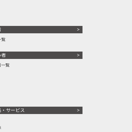
者
一覧
心者
者一覧
品・サービス
株