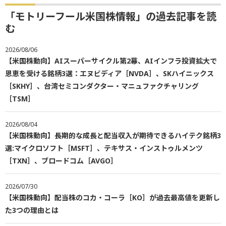
「モトリーフール米国株情報」の過去記事を読
む
2026/08/06
【米国株動向】AIスーパーサイクル第2幕、AIインフラ投資拡大で
恩恵を受ける銘柄3選：エヌビディア［NVDA］、SKハイニックス
［SKHY］、台湾セミコンダクター・マニュファクチャリング
［TSM］
2026/08/04
【米国株動向】長期的な成長と配当収入が期待できるハイテク銘柄3
選:マイクロソフト［MSFT］、テキサス・インストゥルメンツ
［TXN］、ブロードコム［AVGO］
2026/07/30
【米国株動向】配当株のコカ・コーラ［KO］が過去最高値を更新し
た3つの理由とは