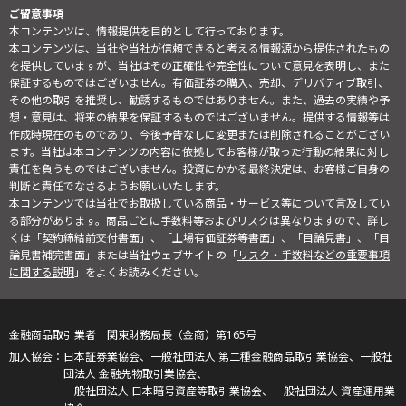
ご留意事項
本コンテンツは、情報提供を目的として行っております。
本コンテンツは、当社や当社が信頼できると考える情報源から提供されたもの
を提供していますが、当社はその正確性や完全性について意見を表明し、また
保証するものではございません。有価証券の購入、売却、デリバティブ取引、
その他の取引を推奨し、勧誘するものではありません。また、過去の実績や予
想・意見は、将来の結果を保証するものではございません。提供する情報等は
作成時現在のものであり、今後予告なしに変更または削除されることがござい
ます。当社は本コンテンツの内容に依拠してお客様が取った行動の結果に対し
責任を負うものではございません。投資にかかる最終決定は、お客様ご自身の
判断と責任でなさるようお願いいたします。
本コンテンツでは当社でお取扱している商品・サービス等について言及してい
る部分があります。商品ごとに手数料等およびリスクは異なりますので、詳し
くは「契約締結前交付書面」、「上場有価証券等書面」、「目論見書」、「目
論見書補完書面」または当社ウェブサイトの「
リスク・手数料などの重要事項
に関する説明
」をよくお読みください。
金融商品取引業者 関東財務局長（金商）第165号
日本証券業協会、一般社団法人 第二種金融商品取引業協会、一般社
団法人 金融先物取引業協会、
一般社団法人 日本暗号資産等取引業協会、一般社団法人 資産運用業