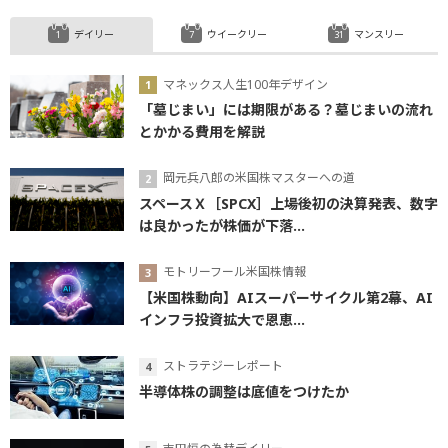
デイリー
ウイークリー
マンスリー
マネックス人生100年デザイン
「墓じまい」には期限がある？墓じまいの流れ
とかかる費用を解説
岡元兵八郎の米国株マスターへの道
スペースＸ［SPCX］上場後初の決算発表、数字
は良かったが株価が下落...
モトリーフール米国株情報
【米国株動向】AIスーパーサイクル第2幕、AI
インフラ投資拡大で恩恵...
ストラテジーレポート
半導体株の調整は底値をつけたか