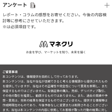
アンケート
レポート・コラムの感想をお寄せください。今後の内容検
討等に参考にさせていただきます。
※は必須項目です。
お金を学び、マーケットを知り、未来を描く
ご留意事項
本コンテンツは、情報提供を目的として行っております。
本コンテンツは、当社や当社が信頼できると考える情報源から提供されたもの
を提供していますが、当社はその正確性や完全性について意見を表明し、また
保証するものではございません。有価証券の購入、売却、デリバティブ取引、
その他の取引を推奨し、勧誘するものではありません。また、過去の実績や予
想・意見は、将来の結果を保証するものではございません。提供する情報等は
作成時現在のものであり、今後予告なしに変更または削除されることがござい
ます。当社は本コンテンツの内容に依拠してお客様が取った行動の結果に対し