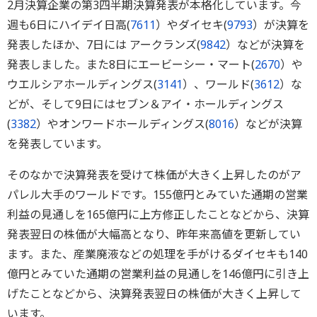
2月決算企業の第3四半期決算発表が本格化しています。今
週も6日にハイデイ日高(
7611
）やダイセキ(
9793
）が決算を
発表したほか、7日には アークランズ(
9842
）などが決算を
発表しました。また8日にエービーシー・マート(
2670
）や
ウエルシアホールディングス(
3141
）、ワールド(
3612
）な
どが、そして9日にはセブン＆アイ・ホールディングス
(
3382
）やオンワードホールディングス(
8016
）などが決算
を発表しています。
そのなかで決算発表を受けて株価が大きく上昇したのがア
パレル大手のワールドです。155億円とみていた通期の営業
利益の見通しを165億円に上方修正したことなどから、決算
発表翌日の株価が大幅高となり、昨年来高値を更新してい
ます。また、産業廃液などの処理を手がけるダイセキも140
億円とみていた通期の営業利益の見通しを146億円に引き上
げたことなどから、決算発表翌日の株価が大きく上昇して
います。