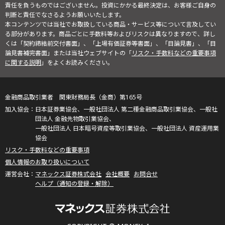
責任を負うものではございません。投資にかかる最終決定は、お客様ご自身の
判断と責任でなさるようお願いいたします。
本コンテンツでは当社でお取扱している商品・サービス等について言及してい
る部分があります。商品ごとに手数料等およびリスクは異なりますので、詳し
くは「契約締結前交付書面」、「上場有価証券等書面」、「目論見書」、「目
論見書補完書面」または当社ウェブサイトの「
リスク・手数料などの重要事項
に関する説明
」をよくお読みください。
金融商品取引業者 関東財務局長（金商）第165号
日本証券業協会、一般社団法人 第二種金融商品取引業協会、一般社
団法人 金融先物取引業協会、
一般社団法人 日本暗号資産等取引業協会、一般社団法人 資産運用業
協会
リスク・手数料などの重要事項
個人情報のお取り扱いについて
マネックス証券株式会社
会社概要
お問合せ
ヘルプ（通知の登録・解除）