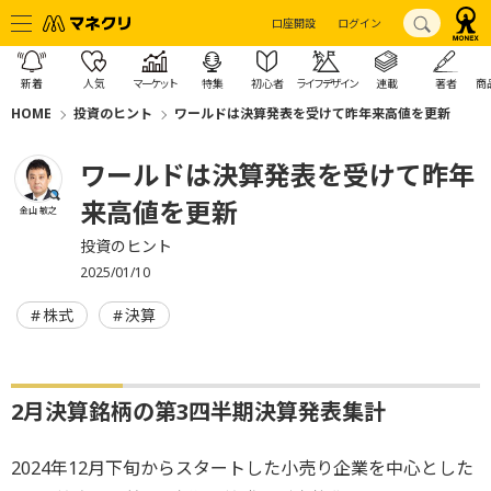
口座開設
ログイン
新着
人気
マーケット
特集
初心者
ライフデザイン
連載
著者
商
HOME
投資のヒント
ワールドは決算発表を受けて昨年来高値を更新
ワールドは決算発表を受けて昨年
来高値を更新
金山 敏之
投資のヒント
2025/01/10
株式
決算
2月決算銘柄の第3四半期決算発表集計
2024年12月下旬からスタートした小売り企業を中心とした