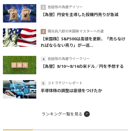
吉田恒の為替デイリー
【為替】円安を主導した投機円売りが急減
岡元兵八郎の米国株マスターへの道
【米国株】S&P500は高値を更新、「売らなけ
ればならない売り」が一巡...
吉田恒の為替ウイークリー
【為替】8/10～8/14の米ドル／円を予想する
ストラテジーレポート
半導体株の調整は底値をつけたか
ランキング一覧を見る