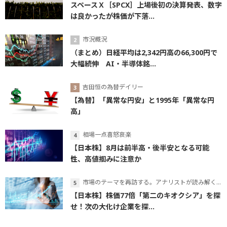
スペースＸ［SPCX］上場後初の決算発表、数字
は良かったが株価が下落...
市況概況
（まとめ）日経平均は2,342円高の66,300円で
大幅続伸 AI・半導体銘...
吉田恒の為替デイリー
【為替】「異常な円安」と1995年「異常な円
高」
相場一点喜怒哀楽
【日本株】8月は前半高・後半安となる可能
性、高値掴みに注意か
市場のテーマを再訪する。アナリストが読み解くテーマの本質
【日本株】株価77倍「第二のキオクシア」を探
せ！次の大化け企業を探...