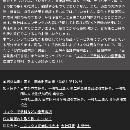
保証するものではございません。有価証券の購入、売却、デリバティブ取引、
その他の取引を推奨し、勧誘するものではありません。また、過去の実績や予
想・意見は、将来の結果を保証するものではございません。提供する情報等は
作成時現在のものであり、今後予告なしに変更または削除されることがござい
ます。当社は本コンテンツの内容に依拠してお客様が取った行動の結果に対し
責任を負うものではございません。投資にかかる最終決定は、お客様ご自身の
判断と責任でなさるようお願いいたします。
本コンテンツでは当社でお取扱している商品・サービス等について言及してい
る部分があります。商品ごとに手数料等およびリスクは異なりますので、詳し
くは「契約締結前交付書面」、「上場有価証券等書面」、「目論見書」、「目
論見書補完書面」または当社ウェブサイトの「
リスク・手数料などの重要事項
に関する説明
」をよくお読みください。
金融商品取引業者 関東財務局長（金商）第165号
日本証券業協会、一般社団法人 第二種金融商品取引業協会、一般社
団法人 金融先物取引業協会、
一般社団法人 日本暗号資産等取引業協会、一般社団法人 資産運用業
協会
リスク・手数料などの重要事項
個人情報のお取り扱いについて
マネックス証券株式会社
会社概要
お問合せ