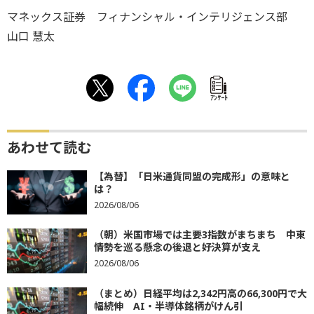
マネックス証券 フィナンシャル・インテリジェンス部
山口 慧太
ｱﾝｹｰﾄ
あわせて読む
【為替】「日米通貨同盟の完成形」の意味と
は？
2026/08/06
（朝）米国市場では主要3指数がまちまち 中東
情勢を巡る懸念の後退と好決算が支え
2026/08/06
（まとめ）日経平均は2,342円高の66,300円で大
幅続伸 AI・半導体銘柄がけん引