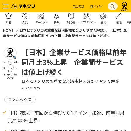
口座開設
ログイン
新着
人気
マーケット
特集
初心者
ライフデザイン
連載
著者
商
HOME
日本とアメリカの重要な経済指標を分かりやすく解説
【日本】企
業サービス価格は前年同月比3%上昇 企業間サービスは値上げ続く
【日本】企業サービス価格は前年
同月比3%上昇 企業間サービス
マネックス証
券
フィナンシャ
は値上げ続く
ル・
インテリジェ
ンス部
日本とアメリカの重要な経済指標を分かりやすく解説
2024/12/25
マネックス
【1】結果：前回から伸びが0.1ポイント加速、前年同月
比では3%上昇