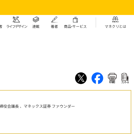
者
ライフデザイン
連載
著者
商
品・
サービス
マネクリとは
印刷
ｱﾝｹｰﾄ
締役会議長 、マネックス証券 ファウンダー