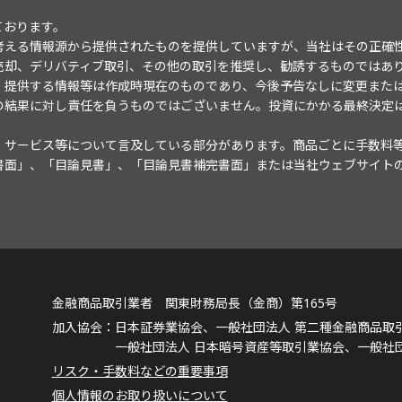
ております。
考える情報源から提供されたものを提供していますが、当社はその正確
売却、デリバティブ取引、その他の取引を推奨し、勧誘するものではあ
。提供する情報等は作成時現在のものであり、今後予告なしに変更また
の結果に対し責任を負うものではございません。投資にかかる最終決定
・サービス等について言及している部分があります。商品ごとに手数料
書面」、「目論見書」、「目論見書補完書面」または当社ウェブサイト
金融商品取引業者 関東財務局長（金商）第165号
日本証券業協会、一般社団法人 第二種金融商品取
一般社団法人 日本暗号資産等取引業協会、一般社
リスク・手数料などの重要事項
個人情報のお取り扱いについて