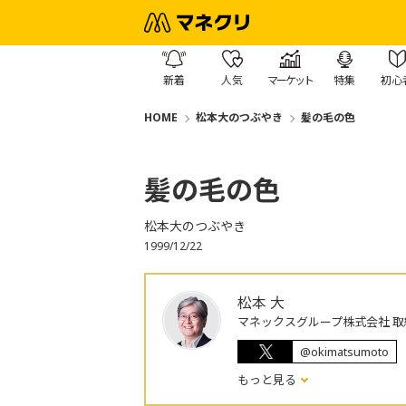
新着
人気
マーケット
特集
初心
HOME
松本大のつぶやき
髪の毛の色
髪の毛の色
松本大のつぶやき
1999/12/22
松本 大
マネックスグループ株式会社 取
@okimatsumoto
もっと見る