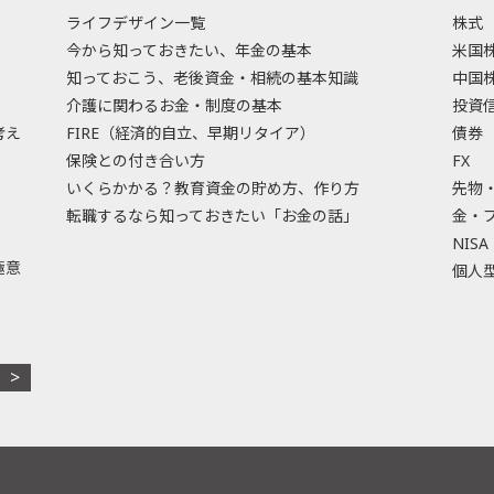
ライフデザイン一覧
株式
今から知っておきたい、年金の基本
米国
知っておこう、老後資金・相続の基本知識
中国
介護に関わるお金・制度の基本
投資
考え
FIRE（経済的自立、早期リタイア）
債券
保険との付き合い方
FX
いくらかかる？教育資金の貯め方、作り方
先物
転職するなら知っておきたい「お金の話」
金・
NISA
極意
個人型