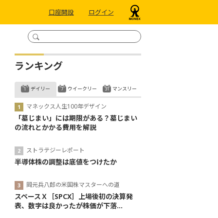
口座開設
ログイン
ランキング
デイリー
ウイークリー
マンスリー
マネックス人生100年デザイン
「墓じまい」には期限がある？墓じまい
の流れとかかる費用を解説
ストラテジーレポート
半導体株の調整は底値をつけたか
岡元兵八郎の米国株マスターへの道
スペースＸ［SPCX］上場後初の決算発
表、数字は良かったが株価が下落...