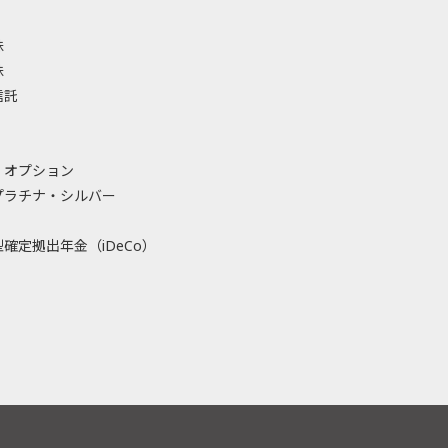
株
株
信託
・オプション
プラチナ・シルバー
確定拠出年金（iDeCo）