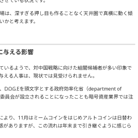
させている状況です。
場は、深すぎる押し目も作ることなく天井圏で真横に動く傾
いかと考えます。
に与える影響
ているようで、対中国戦略に向けた組閣候補者が多い印象で
与える人事は、現状では見受けられません。
.G.Eを頭文字とする政府効率化省（department of
という短期的な委員会が設立されることになったことも暗号資産業界では注
グにより、11月はミームコインをはじめアルトコインは日替わ
感がありますが、この流れは年末まで引き継ぐように感じら