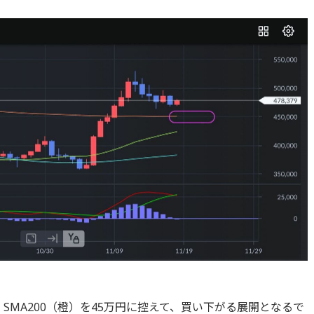
。SMA200（橙）を45万円に控えて、買い下がる展開となるで