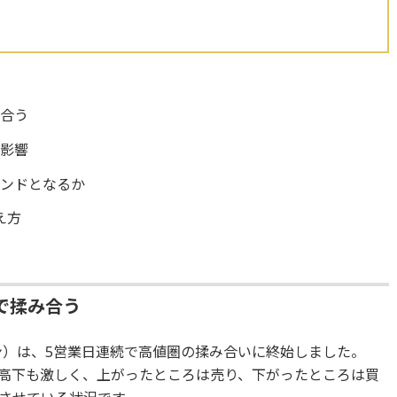
み合う
る影響
レンドとなるか
え方
で揉み合う
イン）は、5営業日連続で高値圏の揉み合いに終始しました。
中で乱高下も激しく、上がったところは売り、下がったところは買