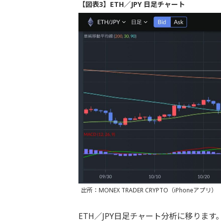
【図表3】ETH／JPY 日足チャート
出所：MONEX TRADER CRYPTO（iPhoneアプリ）
ETH／JPY日足チャート分析に移ります