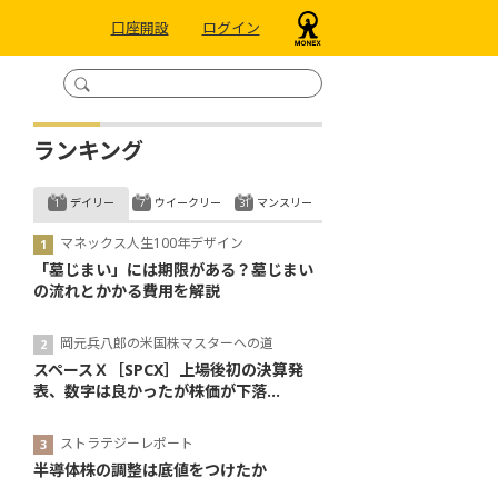
口座開設
ログイン
ランキング
デイリー
ウイークリー
マンスリー
マネックス人生100年デザイン
「墓じまい」には期限がある？墓じまい
の流れとかかる費用を解説
岡元兵八郎の米国株マスターへの道
スペースＸ［SPCX］上場後初の決算発
表、数字は良かったが株価が下落...
ストラテジーレポート
半導体株の調整は底値をつけたか