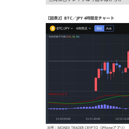
【図表2】BTC／JPY 4時間足チャート
出所：MONEX TRADER CRYPTO（iPhoneアプリ）