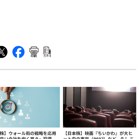
印刷
ｱﾝｹｰﾄ
株】ウォール街の戦略を応用
【日本株】映画『ちいかわ』が大ヒ
良い会社を安く買う」投資
ット中の東宝（9602）など、久しぶ