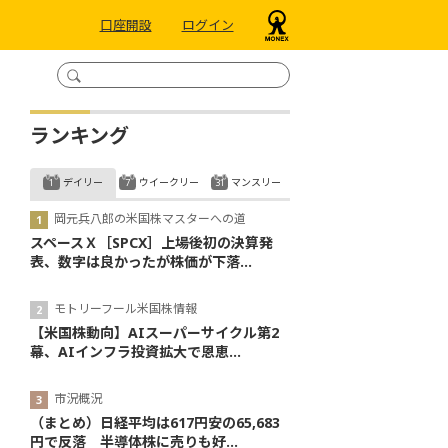
口座開設
ログイン
ランキング
デイリー
ウイークリー
マンスリー
岡元兵八郎の米国株マスターへの道
スペースＸ［SPCX］上場後初の決算発
表、数字は良かったが株価が下落...
モトリーフール米国株情報
【米国株動向】AIスーパーサイクル第2
幕、AIインフラ投資拡大で恩恵...
市況概況
（まとめ）日経平均は617円安の65,683
円で反落 半導体株に売りも好...