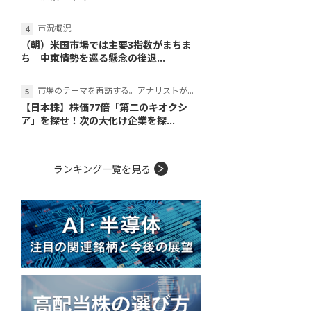
市況概況
（朝）米国市場では主要3指数がまちま
ち 中東情勢を巡る懸念の後退...
市場のテーマを再訪する。アナリストが読み解くテーマの本質
【日本株】株価77倍「第二のキオクシ
ア」を探せ！次の大化け企業を探...
ランキング一覧を見る