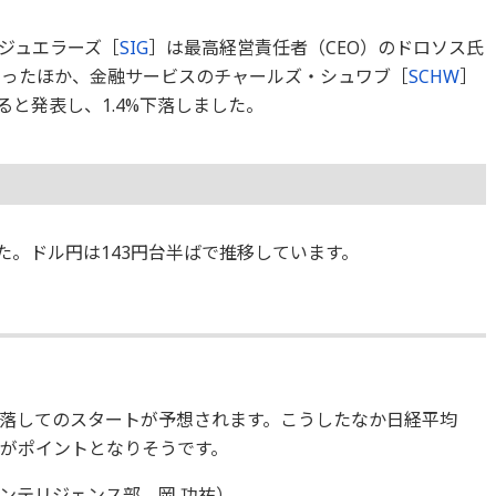
ジュエラーズ［
SIG
］は最高経営責任者（CEO）のドロソス氏
となったほか、金融サービスのチャールズ・シュワブ［
SCHW
］
ると発表し、1.4%下落しました。
ました。ドル円は143円台半ばで推移しています。
落してのスタートが予想されます。こうしたなか日経平均
うかがポイントとなりそうです。
ンテリジェンス部 岡 功祐）