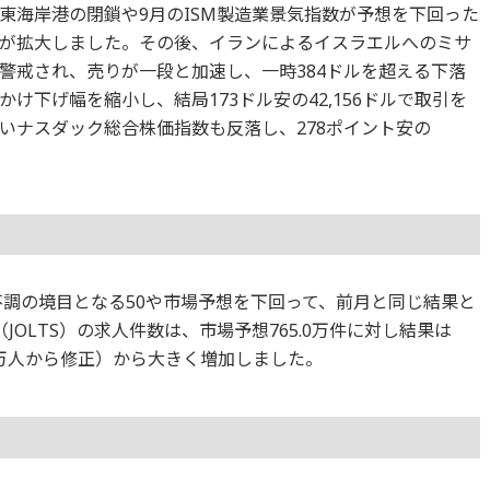
東海岸港の閉鎖や9月のISM製造業景気指数が予想を下回った
が拡大しました。その後、イランによるイスラエルへのミサ
警戒され、売りが一段と加速し、一時384ドルを超える下落
け下げ幅を縮小し、結局173ドル安の42,156ドルで取引を
いナスダック総合株価指数も反落し、278ポイント安の
、好不調の境目となる50や市場予想を下回って、前月と同じ結果と
OLTS）の求人件数は、市場予想765.0万件に対し結果は
67.3万人から修正）から大きく増加しました。