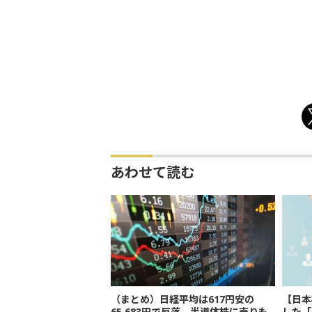
あわせて読む
（まとめ）日経平均は617円安の
【日本
65,683円で反落 半導体株に売りも
した「