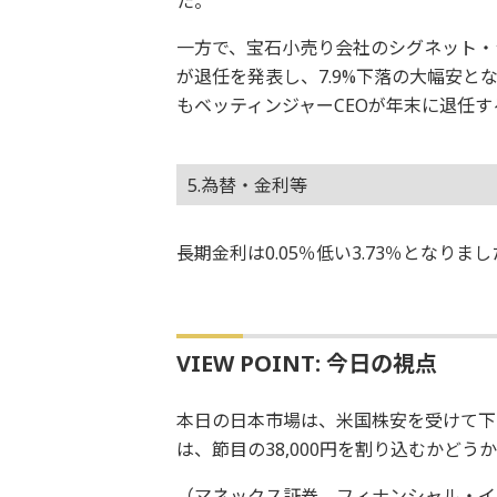
た。
一方で、宝石小売り会社のシグネット・
が退任を発表し、7.9%下落の大幅安
もベッティンジャーCEOが年末に退任す
5.為替・金利等
長期金利は0.05％低い3.73％となり
VIEW POINT: 今日の視点
本日の日本市場は、米国株安を受けて下
は、節目の38,000円を割り込むかど
（マネックス証券 フィナンシャル・イ