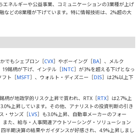
のうちエネルギーや公益事業、コミュニケーションの3業種が上げ
融などの8業種が下げています。特に情報技術は、2%超の大
なかでもシェブロン［
CVX
］やボーイング［
BA
］、メルク
、19銘柄が下げ、インテル［
INTC
］が3%を超える下げとなっ
ソフト［
MSFT
］、ウォルト・ディズニー［
DIS
］は2%以上下
銘柄が地政学的リスク上昇で買われ、RTX［
RTX
］は2.7%上
3.0%上昇しています。その他、アナリストの投資判断の引き
ス・サンズ［
LVS
］も3.0%上昇、自動車メーカーのフォー
た。また、給与・人事関連アウトソーシング・ソリューション
四半期決算の結果やガイダンスが好感され、4.9%上昇しまし