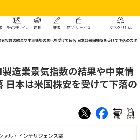
者
ライフデザイン
連載
著者
商
品・
サービス
マネクリとは
景気指数の結果や中東情勢の悪化を受けて反落 日本は米国株安を受けて下落のスタ
M製造業景気指数の結果や中東情
落 日本は米国株安を受けて下落の
印刷
ｱﾝｹｰﾄ
シャル・インテリジェンス部