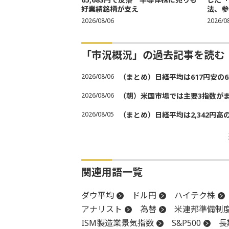
好業績銘柄が支え
法、参考
2026/08/06
2026/0
「市況概況」の過去記事を読む
2026/08/06
（まとめ）日経平均は617円安の6
2026/08/06
（朝）米国市場では主要3指数が
2026/08/05
（まとめ）日経平均は2,342円高
関連用語一覧
ダウ平均
ドル円
ハイテク株
アナリスト
為替
米連邦準備制
ISM製造業景気指数
S&P500
長