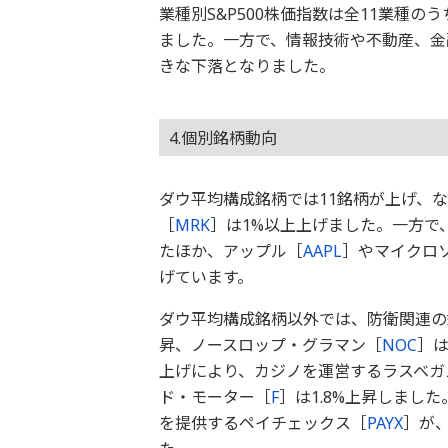
業種別S&P500株価指数は全11業種
ました。一方で、情報技術や不動産、金
きな下落となりました。
4.個別銘柄動向
ダウ平均構成銘柄では11銘柄が上げ、
［
MRK
］は1%以上上げました。一方で
たほか、アップル［
AAPL
］やマイクロ
げています。
ダウ平均構成銘柄以外では、防衛関連の
昇、ノースロップ・グラマン［
NOC
］は
上げにより、カジノを運営するラスベガ
ド・モーター［
F
］は1.8%上昇しまし
を提供するペイチェックス［
PAYX
］が、