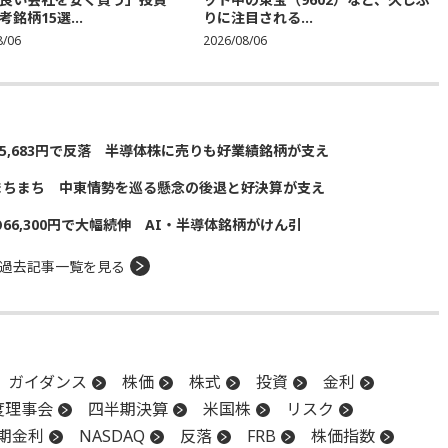
銘柄15選...
りに注目される...
8/06
2026/08/06
5,683円で反落 半導体株に売りも好業績銘柄が支え
まちまち 中東情勢を巡る懸念の後退と好決算が支え
の66,300円で大幅続伸 AI・半導体銘柄がけん引
過去記事一覧を見る
ガイダンス
株価
株式
投資
金利
度理事会
四半期決算
米国株
リスク
期金利
NASDAQ
反落
FRB
株価指数