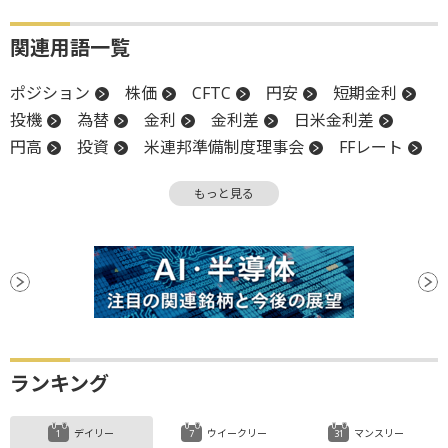
関連用語一覧
ポジション
株価
CFTC
円安
短期金利
投機
為替
金利
金利差
日米金利差
円高
投資
米連邦準備制度理事会
FFレート
先物取引
政策金利
チャート
FOMC
もっと見る
金融緩和
米連邦公開市場委員会
利回り
FRB
為替相場
バブル
安値
利下げ
ランキング
デイリー
ウイークリー
マンスリー