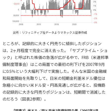
出所：リフィニティブ社データよりマネックス証券作成
ところが、記録的に大きく円売りに傾斜したポジション
は、2ヶ月程度で完全に消え去った。「サブプライム・ショ
ック」と呼ばれた株価の急落が広がる中で、FRB（米連邦準
備制度理事会）はこの局面での最初の利下げを2007年9月
に0.5％という大幅利下げで実施した。そんな米国の金融緩
和局面開始を先取りして、日米の短期金利差米ドル優位は
急縮小に向かい米ドル安・円高見通しが広がると、投機筋
の記録的に大きな円売りポジションは、短期間で消滅した
のだろう（図表2参照）。
【図表2】米ドル／円と日米2年債利回り差（2007年1月