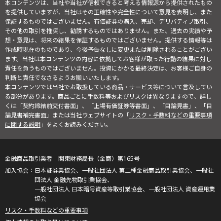
本コンテンツは、当社や当社が信頼できると考える情報源から提供されたもの
を提供していますが、当社はその正確性や完全性について意見を表明し、また
保証するものではございません。有価証券の購入、売却、デリバティブ取引、
その他の取引を推奨し、勧誘するものではありません。また、過去の実績や予
想・意見は、将来の結果を保証するものではございません。提供する情報等は
作成時現在のものであり、今後予告なしに変更または削除されることがござい
ます。当社は本コンテンツの内容に依拠してお客様が取った行動の結果に対し
責任を負うものではございません。投資にかかる最終決定は、お客様ご自身の
判断と責任でなさるようお願いいたします。
本コンテンツでは当社でお取扱している商品・サービス等について言及してい
る部分があります。商品ごとに手数料等およびリスクは異なりますので、詳し
くは「契約締結前交付書面」、「上場有価証券等書面」、「目論見書」、「目
論見書補完書面」または当社ウェブサイトの「
リスク・手数料などの重要事項
に関する説明
」をよくお読みください。
金融商品取引業者 関東財務局長（金商）第165号
日本証券業協会、一般社団法人 第二種金融商品取引業協会、一般社
団法人 金融先物取引業協会、
一般社団法人 日本暗号資産等取引業協会、一般社団法人 資産運用業
協会
リスク・手数料などの重要事項