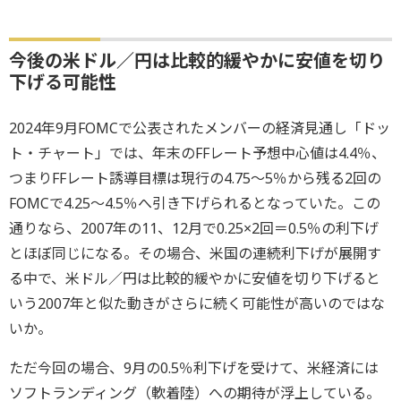
今後の米ドル／円は比較的緩やかに安値を切り
下げる可能性
2024年9月FOMCで公表されたメンバーの経済見通し「ドッ
ト・チャート」では、年末のFFレート予想中心値は4.4％、
つまりFFレート誘導目標は現行の4.75～5％から残る2回の
FOMCで4.25～4.5％へ引き下げられるとなっていた。この
通りなら、2007年の11、12月で0.25×2回＝0.5％の利下げ
とほぼ同じになる。その場合、米国の連続利下げが展開す
る中で、米ドル／円は比較的緩やかに安値を切り下げると
いう2007年と似た動きがさらに続く可能性が高いのではな
いか。
ただ今回の場合、9月の0.5％利下げを受けて、米経済には
ソフトランディング（軟着陸）への期待が浮上している。