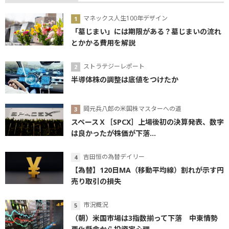
マネックス人生100年デザイン
「墓じまい」には期限がある？墓じまいの流れ
とかかる費用を解説
ストラテジーレポート
半導体株の調整は底値をつけたか
岡元兵八郎の米国株マスターへの道
スペースＸ［SPCX］上場後初の決算発表、数字
は良かったが株価が下落...
吉田恒の為替デイリー
【為替】120日MA（移動平均線）割れが示す円
売り取引の損失
市況概況
（朝）米国市場は3指数揃って下落 中東情勢