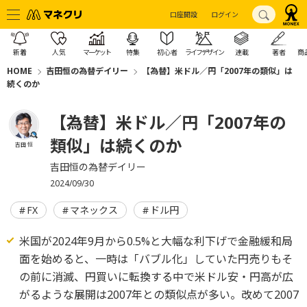
口座開設
ログイン
新着
人気
マーケット
特集
初心者
ライフデザイン
連載
著者
商
HOME
吉田恒の為替デイリー
【為替】米ドル／円「2007年の類似」は
続くのか
【為替】米ドル／円「2007年の
類似」は続くのか
吉田 恒
吉田恒の為替デイリー
2024/09/30
FX
マネックス
ドル円
米国が2024年9月から0.5%と大幅な利下げで金融緩和局
面を始めると、一時は「バブル化」していた円売りもそ
の前に消滅、円買いに転換する中で米ドル安・円高が広
がるような展開は2007年との類似点が多い。改めて2007