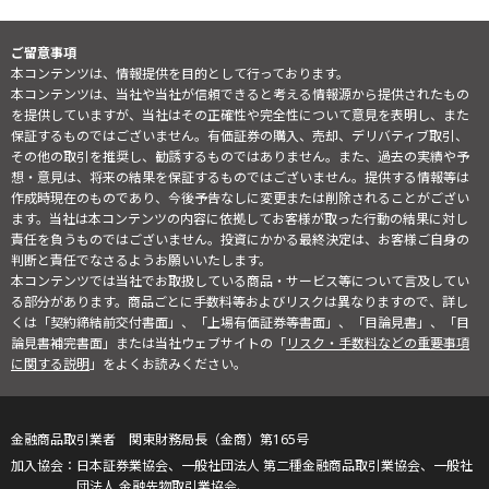
ご留意事項
本コンテンツは、情報提供を目的として行っております。
本コンテンツは、当社や当社が信頼できると考える情報源から提供されたもの
を提供していますが、当社はその正確性や完全性について意見を表明し、また
保証するものではございません。有価証券の購入、売却、デリバティブ取引、
その他の取引を推奨し、勧誘するものではありません。また、過去の実績や予
想・意見は、将来の結果を保証するものではございません。提供する情報等は
作成時現在のものであり、今後予告なしに変更または削除されることがござい
ます。当社は本コンテンツの内容に依拠してお客様が取った行動の結果に対し
責任を負うものではございません。投資にかかる最終決定は、お客様ご自身の
判断と責任でなさるようお願いいたします。
本コンテンツでは当社でお取扱している商品・サービス等について言及してい
る部分があります。商品ごとに手数料等およびリスクは異なりますので、詳し
くは「契約締結前交付書面」、「上場有価証券等書面」、「目論見書」、「目
論見書補完書面」または当社ウェブサイトの「
リスク・手数料などの重要事項
に関する説明
」をよくお読みください。
金融商品取引業者 関東財務局長（金商）第165号
日本証券業協会、一般社団法人 第二種金融商品取引業協会、一般社
団法人 金融先物取引業協会、