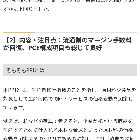
場予想通り+2.4%で、前回の+2.3%（速報値は+2.4%）をわ
ずかに上回りました。
【2】内容・注目点：流通業のマージン手数料
が回復、PCE構成項目も総じて良好
そもそもPPIとは
米PPIとは、生産者物価指数のことを指し、原材料や製品を
対象として生産段階での財・サービスの価格変動を測定し
ています。
例えば、机などの家具で考えると、企業が机という商品を
生産するために仕入れる木材や金属といった原材料の価格
変動を測定するのがPPIであるのに対し、CPI（消費者物価