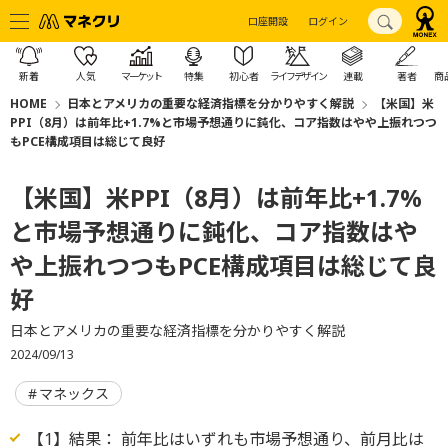
口座開設
ログイン
新着
人気
マーケット
特集
初心者
ライフデザイン
連載
著者
商
HOME
日本とアメリカの重要な経済指標を分かりやすく解説
【米国】米
PPI（8月）は前年比+1.7%と市場予想通りに鈍化、コア指数はやや上振れつつ
もPCE構成項目は総じて良好
【米国】米PPI（8月）は前年比+1.7%
と市場予想通りに鈍化、コア指数はや
や上振れつつもPCE構成項目は総じて良
好
日本とアメリカの重要な経済指標を分かりやすく解説
2024/09/13
マネックス
【1】結果： 前年比はいずれも市場予想通り、前月比は