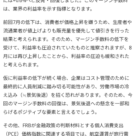
には+0.6%へと反発・回復しました。このマージン手数料
は、業界の利益率を示す指標となります。
前回7月の低下は、消費者が価格上昇を嫌うため、生産者や
流通業者が値上げよりも販売量を優先して値引きを行った
結果と考えられます。そのため、マージン手数料の低下を
受けて、利益率も圧迫されていたものと推察されますが、8
月には再び上昇したことから、利益率の圧迫も緩和された
と考えられます。
仮に利益率の低下が続く場合、企業はコスト管理のために
最終的に人員削減に踏み切る可能性があり、労働市場の冷
え込み（≒景気後退）を招く恐れがあります。そのため、今
回のマージン手数料の回復は、景気後退への懸念を一部和
らげるポジティブな要素と言えるでしょう。
その他、FRBが金融政策の判断材料とする個人消費支出
（PCE）価格指数に関連する項目では、航空運賃が旅行需