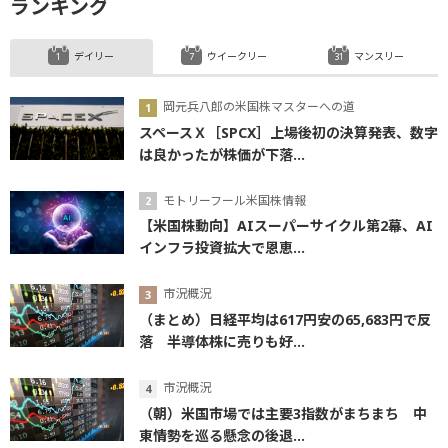
ランキング
デイリー
ウイークリー
マンスリー
岡元兵八郎の米国株マスターへの道
スペースＸ［SPCX］上場後初の決算発表、数字
は良かったが株価が下落...
モトリーフール米国株情報
【米国株動向】AIスーパーサイクル第2幕、AI
インフラ投資拡大で恩恵...
市況概況
（まとめ）日経平均は617円安の65,683円で反
落 半導体株に売りも好...
市況概況
（朝）米国市場では主要3指数がまちまち 中
東情勢を巡る懸念の後退...