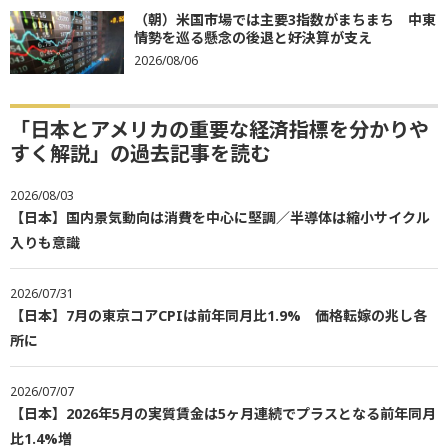
（朝）米国市場では主要3指数がまちまち 中東
情勢を巡る懸念の後退と好決算が支え
2026/08/06
「日本とアメリカの重要な経済指標を分かりや
すく解説」の過去記事を読む
2026/08/03
【日本】国内景気動向は消費を中心に堅調／半導体は縮小サイクル
入りも意識
2026/07/31
【日本】7月の東京コアCPIは前年同月比1.9% 価格転嫁の兆し各
所に
2026/07/07
【日本】2026年5月の実質賃金は5ヶ月連続でプラスとなる前年同月
比1.4%増