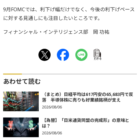
9月FOMCでは、利下げ幅だけでなく、今後の利下げペース
に対する見通しにも注目したいところです。
フィナンシャル・インテリジェンス部 岡 功祐
ｱﾝｹｰﾄ
あわせて読む
（まとめ）日経平均は617円安の65,683円で反
落 半導体株に売りも好業績銘柄が支え
2026/08/06
【為替】「日米通貨同盟の完成形」の意味と
は？
2026/08/06