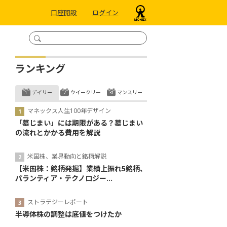
口座開設
ログイン
ランキング
デイリー
ウイークリー
マンスリー
マネックス人生100年デザイン
「墓じまい」には期限がある？墓じまい
の流れとかかる費用を解説
米国株、業界動向と銘柄解説
【米国株：銘柄発掘】業績上振れ5銘柄、
パランティア・テクノロジー...
ストラテジーレポート
半導体株の調整は底値をつけたか