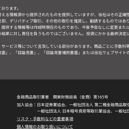
ております。
考える情報源から提供されたものを提供していますが、当社はその正確
売却、デリバティブ取引、その他の取引を推奨し、勧誘するものではあ
。提供する情報等は作成時現在のものであり、今後予告なしに変更また
の結果に対し責任を負うものではございません。投資にかかる最終決定
・サービス等について言及している部分があります。商品ごとに手数料
書面」、「目論見書」、「目論見書補完書面」または当社ウェブサイト
金融商品取引業者 関東財務局長（金商）第165号
日本証券業協会、一般社団法人 第二種金融商品取
一般社団法人 日本暗号資産等取引業協会、一般社
リスク・手数料などの重要事項
個人情報のお取り扱いについて