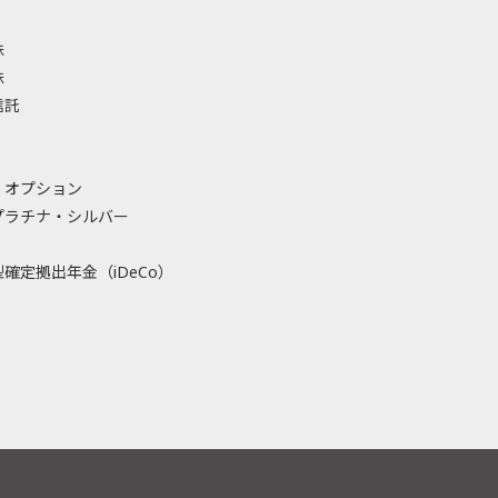
株
株
信託
・オプション
プラチナ・シルバー
確定拠出年金（iDeCo）