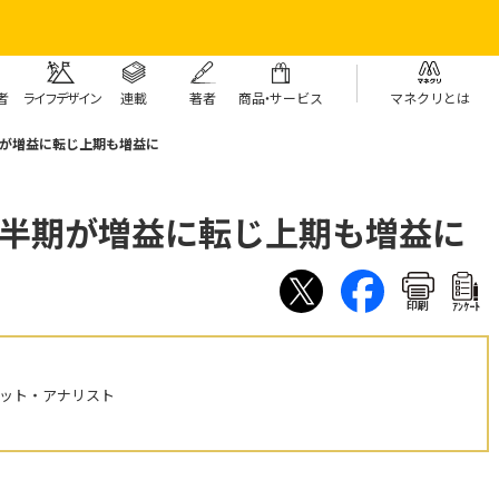
者
ライフデザイン
連載
著者
商
品・
サービス
マネクリとは
期が増益に転じ上期も増益に
四半期が増益に転じ上期も増益に
印刷
ｱﾝｹｰﾄ
ケット・アナリスト