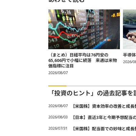
（まとめ）日経平均は76円安の
半導体
65,606円で小幅に続落 来週は米物
2026/0
価指標に注目
2026/08/07
「投資のヒント」の過去記事を
2026/08/07
【米国株】資本効率の改善と成長
2026/08/03
【日本】直近3年と今期予想配当
2026/07/31
【米国株】配当面での妙味と成長