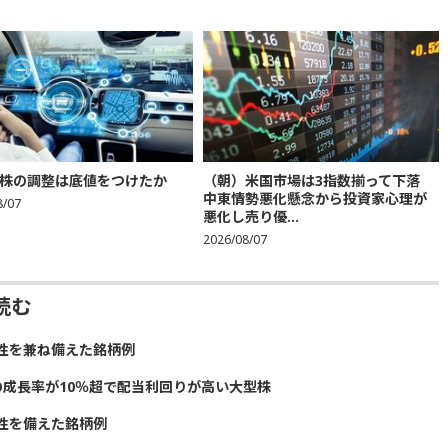
株の調整は底値をつけたか
（朝）米国市場は3指数揃って下落
中東情勢悪化懸念から投資家心理が
8/07
悪化し売り優...
2026/08/07
読む
性を兼ね備えた銘柄例
の成長率が10％超で配当利回りが高い大型株
性を備えた銘柄例