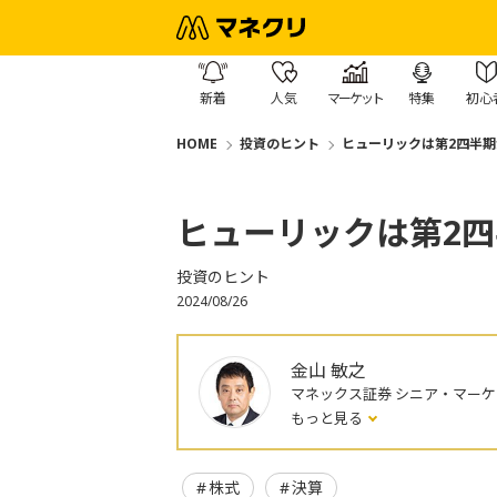
新着
人気
マーケット
特集
初心
HOME
投資のヒント
ヒューリックは第2四半
ヒューリックは第2
投資のヒント
2024/08/26
金山 敏之
マネックス証券 シニア・マー
もっと見る
株式
決算