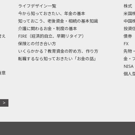
ライフデザイン一覧
株式
今から知っておきたい、年金の基本
米国
知っておこう、老後資金・相続の基本知識
中国
介護に関わるお金・制度の基本
投資
考え
FIRE（経済的自立、早期リタイア）
債券
保険との付き合い方
FX
いくらかかる？教育資金の貯め方、作り方
先物
転職するなら知っておきたい「お金の話」
金・
NISA
極意
個人型