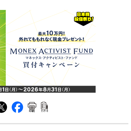
印刷
ｱﾝｹｰﾄ