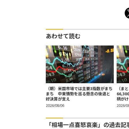
あわせて読む
（朝）米国市場では主要3指数がまち
（まと
まち 中東情勢を巡る懸念の後退と
66,
好決算が支え
柄がけ
2026/08/06
2026/0
「相場一点喜怒哀楽」の過去記