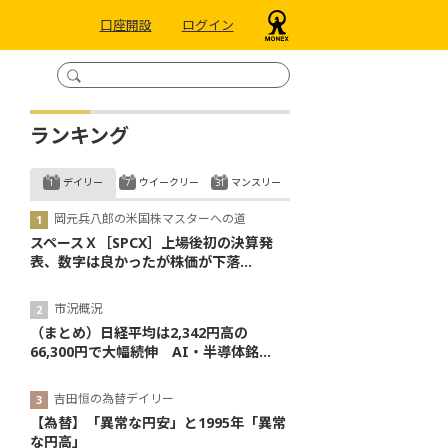
口座開設
ログイン
ランキング
デイリー
ウイークリー
マンスリー
岡元兵八郎の米国株マスターへの道
スペースＸ［SPCX］上場後初の決算発
表、数字は良かったが株価が下落...
市況概況
（まとめ）日経平均は2,342円高の
66,300円で大幅続伸 AI・半導体銘...
吉田恒の為替デイリー
【為替】「異常な円安」と1995年「異常
な円高」