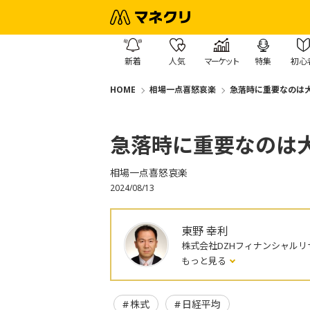
新着
人気
マーケット
特集
初心
HOME
相場一点喜怒哀楽
急落時に重要なのは
急落時に重要なのは
相場一点喜怒哀楽
2024/08/13
東野 幸利
株式会社DZHフィナンシャルリ
もっと見る
株式
日経平均