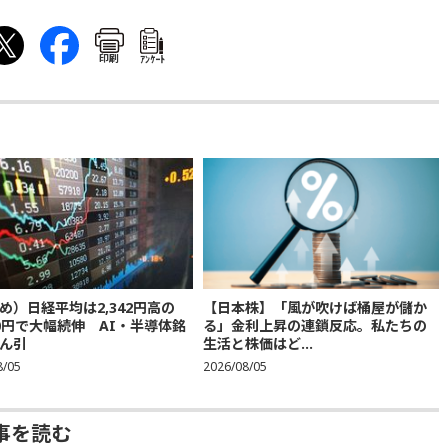
印刷
ｱﾝｹｰﾄ
め）日経平均は2,342円高の
【日本株】「風が吹けば桶屋が儲か
300円で大幅続伸 AI・半導体銘
る」金利上昇の連鎖反応。私たちの
ん引
生活と株価はど...
8/05
2026/08/05
事を読む