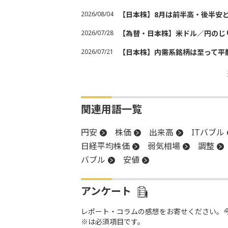
2026/08/04
【日本株】8月は前半高・後半安
2026/07/28
【為替・日本株】米ドル／円のじ
2026/07/21
【日本株】内需系銘柄は至って平
関連用語一覧
円安
株価
出来高
ITバブル
日経平均株価
弱気相場
調整
バブル
安値
アンケート
レポート・コラムの感想をお寄せください。
※は必須項目です。