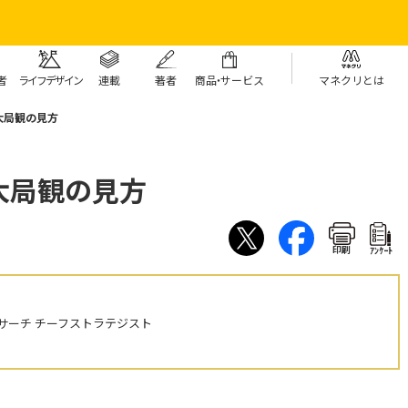
者
ライフデザイン
連載
著者
商
品・
サービス
マネクリとは
大局観の見方
大局観の見方
印刷
ｱﾝｹｰﾄ
サーチ チーフストラテジスト