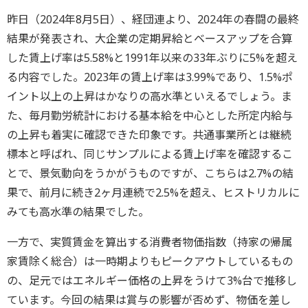
昨日（2024年8月5日）、経団連より、2024年の春闘の最終
結果が発表され、大企業の定期昇給とベースアップを合算
した賃上げ率は5.58%と1991年以来の33年ぶりに5%を超え
る内容でした。2023年の賃上げ率は3.99%であり、1.5%ポ
イント以上の上昇はかなりの高水準といえるでしょう。ま
た、毎月勤労統計における基本給を中心とした所定内給与
の上昇も着実に確認できた印象です。共通事業所とは継続
標本と呼ばれ、同じサンプルによる賃上げ率を確認するこ
とで、景気動向をうかがうものですが、こちらは2.7%の結
果で、前月に続き2ヶ月連続で2.5%を超え、ヒストリカルに
みても高水準の結果でした。
一方で、実質賃金を算出する消費者物価指数（持家の帰属
家賃除く総合）は一時期よりもピークアウトしているもの
の、足元ではエネルギー価格の上昇をうけて3%台で推移し
ています。今回の結果は賞与の影響が否めず、物価を差し