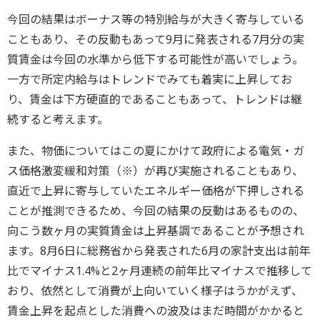
今回の結果はボーナス等の特別給与が大きく寄与している
こともあり、その反動もあって9月に発表される7月分の実
質賃金は今回の水準から低下する可能性が高いでしょう。
一方で所定内給与はトレンドでみても着実に上昇してお
り、賃金は下方硬直的であることもあって、トレンドは継
続すると考えます。
また、物価についてはこの夏にかけて政府による電気・ガ
ス価格激変緩和対策（※）が再び実施されることもあり、
直近で上昇に寄与していたエネルギー価格が下押しされる
ことが推測できるため、今回の結果の反動はあるものの、
向こう数ヶ月の実質賃金は上昇基調であることが予想され
ます。8月6日に総務省から発表された6月の家計支出は前年
比でマイナス1.4%と2ヶ月連続の前年比マイナスで推移して
おり、依然として消費が上向いていく様子はうかがえず、
賃金上昇を起点とした消費への波及はまだ時間がかかると