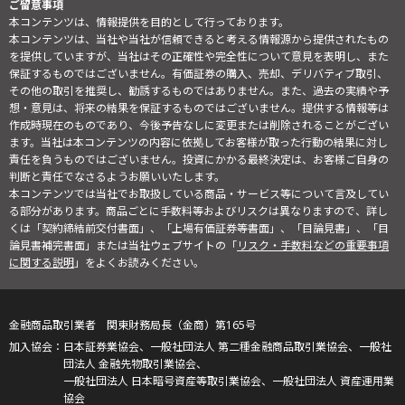
ご留意事項
本コンテンツは、情報提供を目的として行っております。
本コンテンツは、当社や当社が信頼できると考える情報源から提供されたもの
を提供していますが、当社はその正確性や完全性について意見を表明し、また
保証するものではございません。有価証券の購入、売却、デリバティブ取引、
その他の取引を推奨し、勧誘するものではありません。また、過去の実績や予
想・意見は、将来の結果を保証するものではございません。提供する情報等は
作成時現在のものであり、今後予告なしに変更または削除されることがござい
ます。当社は本コンテンツの内容に依拠してお客様が取った行動の結果に対し
責任を負うものではございません。投資にかかる最終決定は、お客様ご自身の
判断と責任でなさるようお願いいたします。
本コンテンツでは当社でお取扱している商品・サービス等について言及してい
る部分があります。商品ごとに手数料等およびリスクは異なりますので、詳し
くは「契約締結前交付書面」、「上場有価証券等書面」、「目論見書」、「目
論見書補完書面」または当社ウェブサイトの「
リスク・手数料などの重要事項
に関する説明
」をよくお読みください。
金融商品取引業者 関東財務局長（金商）第165号
日本証券業協会、一般社団法人 第二種金融商品取引業協会、一般社
団法人 金融先物取引業協会、
一般社団法人 日本暗号資産等取引業協会、一般社団法人 資産運用業
協会