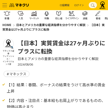
口座開設
ログイン
新着
人気
マーケット
特集
初心者
ライフデザイン
連載
著者
商
HOME
日本とアメリカの重要な経済指標を分かりやすく解説
【日本】実
質賃金は27ヶ月ぶりにプラスに転換
【日本】実質賃金は27ヶ月ぶりに
プラスに転換
マネックス証
券
フィナンシャ
日本とアメリカの重要な経済指標を分かりやすく解説
ル・
インテリジェ
2024/08/06
ンス部
マネックス
【1】結果：春闘、ボーナスの結果をうけて高水準の賃金
上昇
【2】内容・注目点：基本給も右肩上がりであるものの、
物価は高止まり