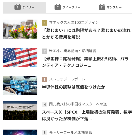
デイリー
ウイークリー
マンスリー
マネックス人生100年デザイン
「墓じまい」には期限がある？墓じまいの流れ
とかかる費用を解説
米国株、業界動向と銘柄解説
【米国株：銘柄発掘】業績上振れ5銘柄、パラ
ンティア・テクノロジー...
ストラテジーレポート
半導体株の調整は底値をつけたか
岡元兵八郎の米国株マスターへの道
スペースＸ［SPCX］上場後初の決算発表、数字
は良かったが株価が下落...
モトリーフール米国株情報