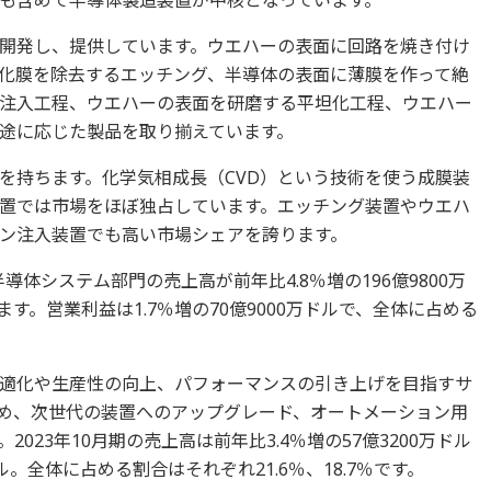
開発し、提供しています。ウエハーの表面に回路を焼き付け
化膜を除去するエッチング、半導体の表面に薄膜を作って絶
注入工程、ウエハーの表面を研磨する平坦化工程、ウエハー
途に応じた製品を取り揃えています。
を持ちます。化学気相成長（CVD）という技術を使う成膜装
置では市場をほぼ独占しています。エッチング装置やウエハ
ン注入装置でも高い市場シェアを誇ります。
導体システム部門の売上高が前年比4.8％増の196億9800万
ます。営業利益は1.7％増の70億9000万ドルで、全体に占める
適化や生産性の向上、パフォーマンスの引き上げを目指すサ
め、次世代の装置へのアップグレード、オートメーション用
023年10月期の売上高は前年比3.4％増の57億3200万ドル
ドル。全体に占める割合はそれぞれ21.6％、18.7％です。