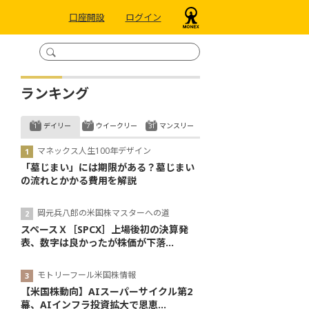
口座開設
ログイン
ランキング
デイリー
ウイークリー
マンスリー
マネックス人生100年デザイン
「墓じまい」には期限がある？墓じまい
の流れとかかる費用を解説
岡元兵八郎の米国株マスターへの道
スペースＸ［SPCX］上場後初の決算発
表、数字は良かったが株価が下落...
モトリーフール米国株情報
【米国株動向】AIスーパーサイクル第2
幕、AIインフラ投資拡大で恩恵...