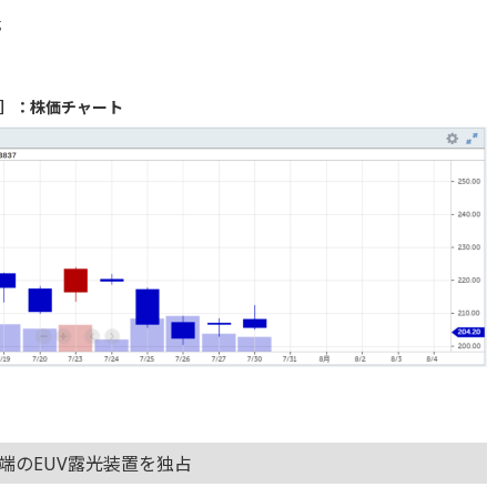
成
］：株価チャート
端のEUV露光装置を独占