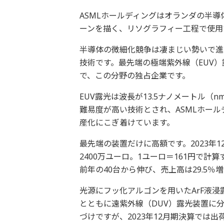
ASMLホールディングはオランダの半
ーンを描く、リソグラフィー工程で使用
半導体の微細化競争は凄まじい勢いで進
技術です。最先端の極端紫外線（EUV）
で、この分野の独占企業です。
EUV露光は波長が13.5ナノメートル
難易度が高い技術とされ、ASMLホール
産化にこぎ着けています。
最先端の装置だけに高額です。2023年1
2400万ユーロ。1ユーロ＝161円で計
前年の40台から伸び、売上高は29.5％
光源にフッ化アルゴンを用いたArF液浸
とともに遠紫外線（DUV）露光装置に分
づけですが、2023年12月期決算では出荷数