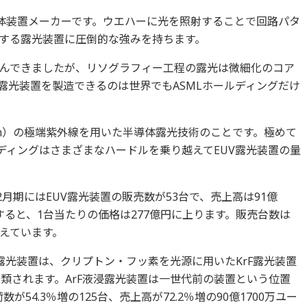
導体装置メーカーです。ウエハーに光を照射することで回路パタ
する露光装置に圧倒的な強みを持ちます。
んできましたが、リソグラフィー工程の露光は微細化のコア
露光装置を製造できるのは世界でもASMLホールディングだけ
（nm）の極端紫外線を用いた半導体露光技術のことです。極めて
ディングはさまざまなハードルを乗り越えてEUV露光装置の量
2月期にはEUV露光装置の販売数が53台で、売上高は91億
算すると、1台当たりの価格は277億円に上ります。販売台数は
増えています。
露光装置は、クリプトン・フッ素を光源に用いたKrF露光装置
類されます。ArF液浸露光装置は一世代前の装置という位置
が54.3％増の125台、売上高が72.2％増の90億1700万ユー