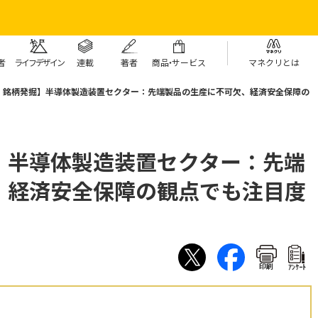
者
ライフデザイン
連載
著者
商
品・
サービス
マネクリとは
：銘柄発掘】半導体製造装置セクター：先端製品の生産に不可欠、経済安全保障の
】半導体製造装置セクター：先端
、経済安全保障の観点でも注目度
印刷
ｱﾝｹｰﾄ