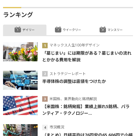
ランキング
デイリー
ウイークリー
マンスリー
マネックス人生100年デザイン
「墓じまい」には期限がある？墓じまいの流れ
とかかる費用を解説
ストラテジーレポート
半導体株の調整は底値をつけたか
米国株、業界動向と銘柄解説
【米国株：銘柄発掘】業績上振れ5銘柄、パラ
ンティア・テクノロジー...
市況概況
（まとめ）日経平均は76円安の65,606円で小幅