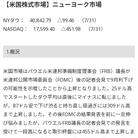
【米国株式市場】ニューヨーク市場
NYダウ： 40,842.79 △99.46 （7/31）
NASDAQ： 17,599.40 △451.98 （7/31）
1.概況
米国市場はパウエル米連邦準備制度理事会（FRB）議長が
米連邦公開市場委員会（FOMC）後の記者会見で9月利下げ
の可能性を示唆したことから上昇となりました。25ドル高
でスタートしたダウ平均は直後にマイナスに転じました
が、87ドル安で下げ渋ると持ち直し昼過ぎには309ドル高
まで上昇しました。その後FOMCの結果発表を前に一旦伸
び悩みましたが、パウエルFRB議長の記者会見での発言を
受けて一段高になると取引終盤には455ドル高まで上昇しま