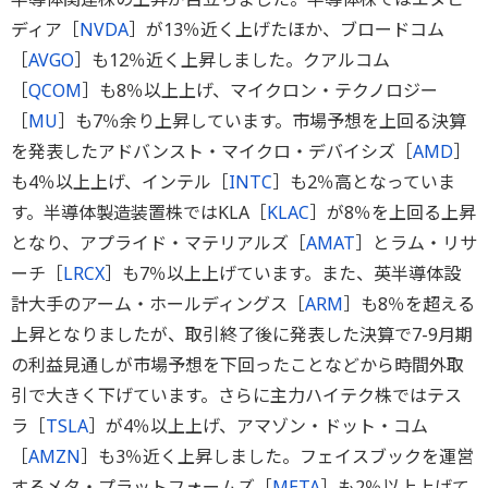
ディア［
NVDA
］が13％近く上げたほか、ブロードコム
［
AVGO
］も12％近く上昇しました。クアルコム
［
QCOM
］も8％以上上げ、マイクロン・テクノロジー
［
MU
］も7％余り上昇しています。市場予想を上回る決算
を発表したアドバンスト・マイクロ・デバイシズ［
AMD
］
も4％以上上げ、インテル［
INTC
］も2％高となっていま
す。半導体製造装置株ではKLA［
KLAC
］が8％を上回る上昇
となり、アプライド・マテリアルズ［
AMAT
］とラム・リサ
ーチ［
LRCX
］も7％以上上げています。また、英半導体設
計大手のアーム・ホールディングス［
ARM
］も8％を超える
上昇となりましたが、取引終了後に発表した決算で7-9月期
の利益見通しが市場予想を下回ったことなどから時間外取
引で大きく下げています。さらに主力ハイテク株ではテス
ラ［
TSLA
］が4％以上上げ、アマゾン・ドット・コム
［
AMZN
］も3％近く上昇しました。フェイスブックを運営
するメタ・プラットフォームズ［
META
］も2％以上上げて