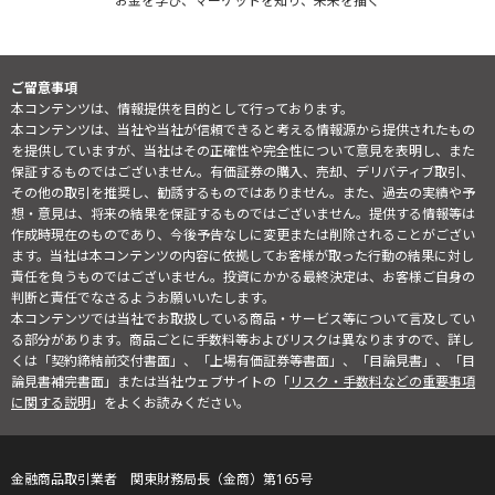
お金を学び、マーケットを知り、未来を描く
ご留意事項
本コンテンツは、情報提供を目的として行っております。
本コンテンツは、当社や当社が信頼できると考える情報源から提供されたもの
を提供していますが、当社はその正確性や完全性について意見を表明し、また
保証するものではございません。有価証券の購入、売却、デリバティブ取引、
その他の取引を推奨し、勧誘するものではありません。また、過去の実績や予
想・意見は、将来の結果を保証するものではございません。提供する情報等は
作成時現在のものであり、今後予告なしに変更または削除されることがござい
ます。当社は本コンテンツの内容に依拠してお客様が取った行動の結果に対し
責任を負うものではございません。投資にかかる最終決定は、お客様ご自身の
判断と責任でなさるようお願いいたします。
本コンテンツでは当社でお取扱している商品・サービス等について言及してい
る部分があります。商品ごとに手数料等およびリスクは異なりますので、詳し
くは「契約締結前交付書面」、「上場有価証券等書面」、「目論見書」、「目
論見書補完書面」または当社ウェブサイトの「
リスク・手数料などの重要事項
に関する説明
」をよくお読みください。
金融商品取引業者 関東財務局長（金商）第165号