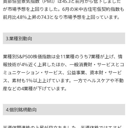
買部協会景気指数（PMI）は45.3と前月から低下しました
が市場予想を上回りました。6月の米中古住宅仮契約指数も
前月比4.8％上昇の74.3となり市場予想を上回っています。
3.業種別動向
業種別S&P500株価指数は全11業種のうち7業種が上げ、情
報技術が4％近く上昇したほか、一般消費財・サービスとコ
ミュニケーション・サービス、公益事業、資本財・サービ
ス、素材も1％以上上げています。一方でヘルスケアや不動
産などの4業種が下げています。
4.個別銘柄動向
半導体関連株の上昇が目立ちました。半導体株ではエヌビ