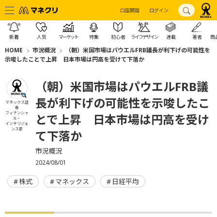
口座開設
ログイン
新着
人気
マーケット
特集
初心者
ライフデザイン
連載
著者
商
HOME
市況概況
（朝）米国市場はパウエルFRB議長が利下げの可能性を
示唆したことで上昇 日本市場は円高を受けて下落か
（朝）米国市場はパウエルFRB議
長が利下げの可能性を示唆したこ
マネックス証
券
フィナンシャ
とで上昇 日本市場は円高を受け
ル・
インテリジェ
ンス部
て下落か
市況概況
2024/08/01
株式
マネックス
日経平均