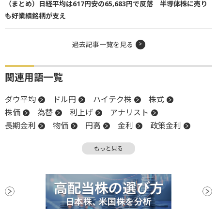
（まとめ）日経平均は617円安の65,683円で反落 半導体株に売り
も好業績銘柄が支え
過去記事一覧を見る
関連用語一覧
ダウ平均
ドル円
ハイテク株
株式
株価
為替
利上げ
アナリスト
長期金利
物価
円高
金利
政策金利
米国株
FOMC
NASDAQ
反発
引け
もっと見る
米連邦公開市場委員会
米連邦準備制度理事会
一段高
S&P500
FRB
株価指数
決算
続伸
日銀
利下げ