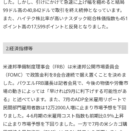
した。しかし、引けにかけて急速に上げ幅を縮めると結局
99ドル高の40,842ドルで取引を終え続伸となっています。
また、ハイテク株比率が高いナスダック総合株価指数も451
ポイント高の17,599ポイントと反発となりました。
2.経済指標等
米連邦準備制度理事会（FRB）は米連邦公開市場委員会
（FOMC）で政策金利を8会合連続で据え置くことを決めま
した。パウエルFRB議長は記者会見で、今後の物価や労働市
場の動きによっては「早ければ9月に利下げする可能性があ
る」と述べています。また、7月のADP全米雇用リポートで
民間部門雇用者数は12万2000人増に止まり市場予想を下回
りました。4-6月期の米雇用コスト指数も前期比0.9％上昇
に止まり市場予想を下回りました。一方で7月の米シカゴ購