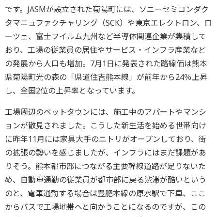
です。JASMが設立された菊陽町には、ソニーセミコンダク
タマニュファクチャリング（SCK）や東京エレクトロン、ロ
ーツェ、富士フイルム九州など半導体関連企業が集積して
おり、工場の従業員の居住やサービス・インフラ産業など
の発展から人口も増加。7月1日に発表された路線価は熊本
県菊陽町光の森の「県道住吉熊本線」が前年から24％上昇
し、全国2位の上昇率となっています。
工場周辺のベットタウンには、施工中のアパートやマンシ
ョンが散見されました。こうした新生活を始める世帯向け
に昨年11月には家具大手のニトリがオープンしており、街
の拡張の勢いを感じましたが、インフラにはまだ課題があ
りそう。熊本都市部につながる主要幹線道路が足りないた
め、自動車通勤の従業員が都市部に戻る渋滞が酷いという
のと、電車通勤する場合は豊肥本線の原水駅で下車、ここ
からバスで工場地帯へと向かうことになるのですが、この