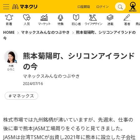
口座開設
ログイン
新着
人気
マーケット
特集
初心者
ライフデザイン
連載
著者
商
HOME
マネックスみんなのつぶやき
熊本菊陽町、シリコンアイランドの
今
熊本菊陽町、シリコンアイランド
の今
大橋
ひろこ
マネックスみんなのつぶやき
2024/07/16
マネックス
株式市場では九州銘柄が沸いていますが、先週末、仕事の
後に車で熊本JASM工場周りをぐるりと見てきました。
JASMは台湾TSMCが出資し2021年に熊本に設立した子会社