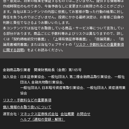
想・意見は、将来の結果を保証するものではございません。提供する情報等は
作成時現在のものであり、今後予告なしに変更または削除されることがござい
ます。当社は本コンテンツの内容に依拠してお客様が取った行動の結果に対し
責任を負うものではございません。投資にかかる最終決定は、お客様ご自身の
判断と責任でなさるようお願いいたします。
本コンテンツでは当社でお取扱している商品・サービス等について言及してい
る部分があります。商品ごとに手数料等およびリスクは異なりますので、詳し
くは「契約締結前交付書面」、「上場有価証券等書面」、「目論見書」、「目
論見書補完書面」または当社ウェブサイトの「
リスク・手数料などの重要事項
に関する説明
」をよくお読みください。
金融商品取引業者 関東財務局長（金商）第165号
日本証券業協会、一般社団法人 第二種金融商品取引業協会、一般社
団法人 金融先物取引業協会、
一般社団法人 日本暗号資産等取引業協会、一般社団法人 資産運用業
協会
リスク・手数料などの重要事項
個人情報のお取り扱いについて
マネックス証券株式会社
会社概要
お問合せ
ヘルプ（通知の登録・解除）