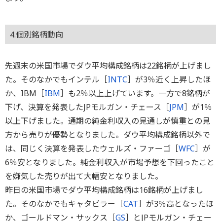
4.個別銘柄動向
先週末の米国市場でダウ平均構成銘柄は22銘柄が上げまし
た。そのなかでもインテル［
INTC
］が3％近く上昇したほ
か、IBM［
IBM
］も2％以上上げています。一方で8銘柄が
下げ、決算を発表したJPモルガン・チェース［
JPM
］が1％
以上下げました。通期の純金利収入の見通しが慎重との見
方から売りが優勢となりました。ダウ平均構成銘柄以外で
は、同じく決算を発表したウェルズ・ファーゴ［
WFC
］が
6％安となりました。純金利収入が市場予想を下回ったこと
を嫌気した売りが出て大幅安となりました。
昨日の米国市場でダウ平均構成銘柄は16銘柄が上げまし
た。そのなかでもキャタピラー［
CAT
］が3％高となったほ
か、ゴールドマン・サックス［
GS
］とJPモルガン・チェー