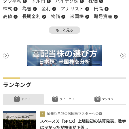
ダウ平均
ドル円
ハイテク株
株価
株式
為替
金利
アナリスト
円高
高値
長期金利
物価
米国株
暗号資産
嫌気
インフレ
堅調
NASDAQ
反発
もっと見る
引け
PPI
上値
大台
株価指数
決算
続伸
ビットコイン
ファンド
利下げ
ランキング
デイリー
ウイークリー
マンスリー
岡元兵八郎の米国株マスターへの道
スペースＸ［SPCX］上場後初の決算発表、数字
は良かったが株価が下落...