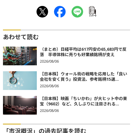
ｱﾝｹｰﾄ
あわせて読む
（まとめ）日経平均は617円安の65,683円で反
落 半導体株に売りも好業績銘柄が支え
2026/08/06
【日本株】ウォール街の戦略を応用した「良い
会社を安く買う」投資法、参考銘柄15選...
2026/08/06
【日本株】映画『ちいかわ』が大ヒット中の東
宝（9602）など、久しぶりに注目される...
2026/08/06
「市況概況」の過去記事を読む