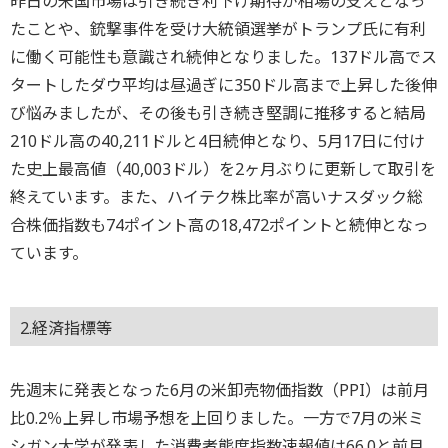
昨日の米国市場は引き続き利下げ期待が相場の支えとなっ
たことや、銃撃事件を受け大統領選挙がトランプ氏に有利
に働く可能性も意識され続伸となりました。137ドル高でス
タートしたダウ平均は昼過ぎに350ドル高まで上昇した後伸
び悩みましたが、その後も引き続き堅調に推移すると結局
210ドル高の40,211ドルと4日続伸となり、5月17日に付け
た史上最高値（40,003ドル）を2ヶ月ぶりに更新して取引を
終えています。また、ハイテク株比率が高いナスダック総
合株価指数も74ポイント高の18,472ポイントと続伸となっ
ています。
2.経済指標等
先週末に発表となった6月の米卸売物価指数（PPI）は前月
比0.2％上昇し市場予想を上回りました。一方で7月の米ミ
シガン大学が発表した消費者態度指数速報値は66.0と前月