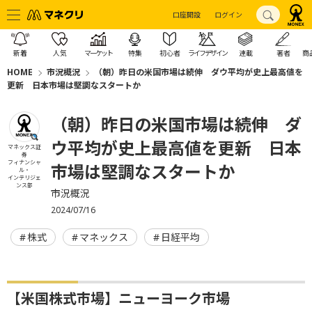
口座開設
ログイン
新着
人気
マーケット
特集
初心者
ライフデザイン
連載
著者
商
HOME
市況概況
（朝）昨日の米国市場は続伸 ダウ平均が史上最高値を
更新 日本市場は堅調なスタートか
（朝）昨日の米国市場は続伸 ダ
ウ平均が史上最高値を更新 日本
マネックス証
券
フィナンシャ
市場は堅調なスタートか
ル・
インテリジェ
ンス部
市況概況
2024/07/16
株式
マネックス
日経平均
【米国株式市場】ニューヨーク市場