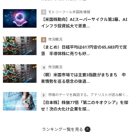
モトリーフール米国株情報
【米国株動向】AIスーパーサイクル第2幕、AI
インフラ投資拡大で恩恵...
市況概況
（まとめ）日経平均は617円安の65,683円で反
落 半導体株に売りも好...
市況概況
（朝）米国市場では主要3指数がまちまち 中
東情勢を巡る懸念の後退...
市場のテーマを再訪する。アナリストが読み解くテーマの本質
【日本株】株価77倍「第二のキオクシア」を探
せ！次の大化け企業を探...
ランキング一覧を見る