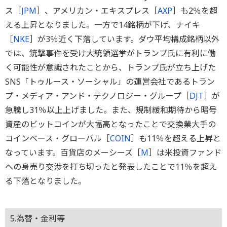
ス［
JPM
］、アメリカン・エキスプレス［
AXP
］も2％を超
える上昇となりました。一方で14銘柄が下げ、ナイキ
［
NKE
］が3％近く下落しています。ダウ平均構成銘柄以外
では、銃撃事件を受け大統領選挙がトランプ氏に有利に働
く可能性が意識されたことから、トランプ氏が立ち上げた
SNS「トゥルース・ソーシャル」の運営会社であるトラン
プ・メディア・アンド・テクノロジー・グループ［
DJT
］が
急騰し31％以上上げました。また、規制緩和期待から暗号
資産のビットコインが大幅高となったことで交換業大手の
コインベース・グローバル［
COIN
］も11％を超える上昇と
なっています。百貨店のメーシーズ［
M
］は米投資ファンド
への身売り交渉を打ち切ったと発表したことで11％を超え
る下落となりました。
5.為替・金利等