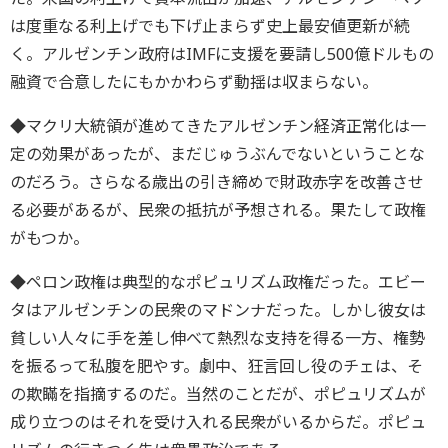
は度重なる利上げでも下げ止まらず史上最安値更新が続
く。アルゼンチン政府はIMFに支援を要請し500億ドルもの
融資で合意したにもかかわらず動揺は収まらない。
◆マクリ大統領が進めてきたアルゼンチン経済正常化は一
定の効果があったが、まだじゅうぶんでないということな
のだろう。さらなる歳出の引き締めで財政赤字を改善させ
る必要があるが、民衆の抵抗が予想される。果たして政権
がもつか。
◆ペロン政権は典型的なポピュリズム政権だった。エビー
タはアルゼンチンの民衆のマドンナだった。しかし彼女は
貧しい人々に手を差し伸べて熱烈な支持を得る一方、権勢
を振るって私腹を肥やす。劇中、狂言回し役のチェは、そ
の欺瞞を指摘するのだ。当然のことだが、ポピュリズムが
成り立つのはそれを受け入れる民衆がいるからだ。ポピュ