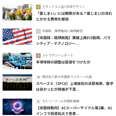
マネックス人生100年デザイン
「墓じまい」には期限がある？墓じまいの流れ
とかかる費用を解説
米国株、業界動向と銘柄解説
【米国株：銘柄発掘】業績上振れ5銘柄、パラ
ンティア・テクノロジー...
ストラテジーレポート
半導体株の調整は底値をつけたか
岡元兵八郎の米国株マスターへの道
スペースＸ［SPCX］上場後初の決算発表、数字
は良かったが株価が下落...
モトリーフール米国株情報
【米国株動向】AIスーパーサイクル第2幕、AI
インフラ投資拡大で恩恵...