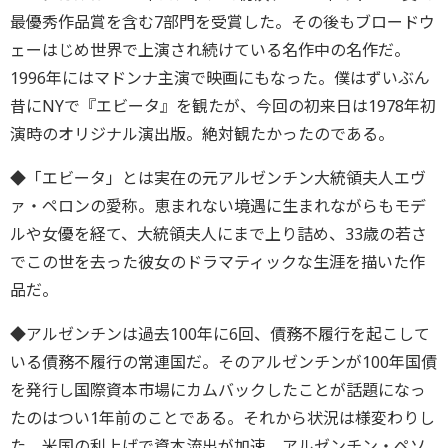
最優秀作品賞を含む7部門を受賞した。その後もブロードウ
ェーはじめ世界で上演され続けている名作中の名作だ。
1996年にはマドンナ主演で映画にもなった。僕はずいぶん
昔にNYで『エビータ』を観たが、今回の初来日は1978年初
演時のオリジナル演出版。絶対観たかったのである。
◆「エビータ」とは実在の元アルゼンチン大統領夫人エヴ
ァ・ペロンの愛称。恵まれない境遇に生まれながらもモデ
ルや女優を経て、大統領夫人にまで上り詰め、33歳の若さ
でこの世を去った彼女のドラマティックな生涯を描いた作
品だ。
◆アルゼンチンは過去100年に6回、債務不履行を起こして
いる債務不履行の常連国だ。そのアルゼンチンが100年国債
を発行し国際資本市場にカムバックしたことが話題になっ
たのはつい1年前のことである。それから状況は様変わりし
た。米国の利上げで資本流出が加速、アルゼンチン・ペソ