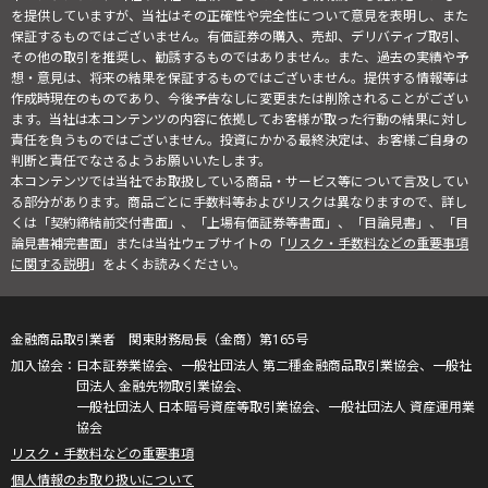
を提供していますが、当社はその正確性や完全性について意見を表明し、また
保証するものではございません。有価証券の購入、売却、デリバティブ取引、
その他の取引を推奨し、勧誘するものではありません。また、過去の実績や予
想・意見は、将来の結果を保証するものではございません。提供する情報等は
作成時現在のものであり、今後予告なしに変更または削除されることがござい
ます。当社は本コンテンツの内容に依拠してお客様が取った行動の結果に対し
責任を負うものではございません。投資にかかる最終決定は、お客様ご自身の
判断と責任でなさるようお願いいたします。
本コンテンツでは当社でお取扱している商品・サービス等について言及してい
る部分があります。商品ごとに手数料等およびリスクは異なりますので、詳し
くは「契約締結前交付書面」、「上場有価証券等書面」、「目論見書」、「目
論見書補完書面」または当社ウェブサイトの「
リスク・手数料などの重要事項
に関する説明
」をよくお読みください。
金融商品取引業者 関東財務局長（金商）第165号
日本証券業協会、一般社団法人 第二種金融商品取引業協会、一般社
団法人 金融先物取引業協会、
一般社団法人 日本暗号資産等取引業協会、一般社団法人 資産運用業
協会
リスク・手数料などの重要事項
個人情報のお取り扱いについて