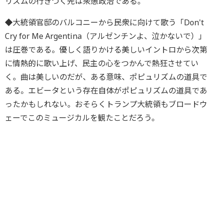
リズムの行きつく先は衆愚政治である。
◆大統領官邸のバルコニーから民衆に向けて歌う「Don't
Cry for Me Argentina（アルゼンチンよ、泣かないで）」
は圧巻である。優しく語りかける美しいイントロから次第
に情熱的に歌い上げ、民主の心をつかんで熱狂させてい
く。曲は美しいのだが、ある意味、ポピュリズムの道具で
ある。エビータという存在自体がポピュリズムの道具であ
ったかもしれない。おそらくトランプ大統領もブロードウ
ェーでこのミュージカルを観たことだろう。