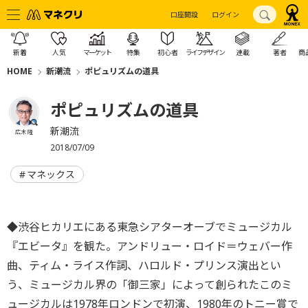
口座開設
ログイン
新着
人気
マーケット
特集
初心者
ライフデザイン
連載
著者
商
HOME
新潮流
ポピュリズムの道具
ポピュリズムの道具
新潮流
広木 隆
2018/07/09
マネックス
◆渋谷ヒカリエにある東急シアターオーブでミュージカル
『エビータ』を観た。アンドリュー・ロイド＝ウェバー作
曲、ティム・ライス作詞、ハロルド・プリンス演出とい
う、ミュージカル界の「御三家」によって創られたこのミ
ュージカルは1978年ロンドンで初演、1980年のトニー賞で