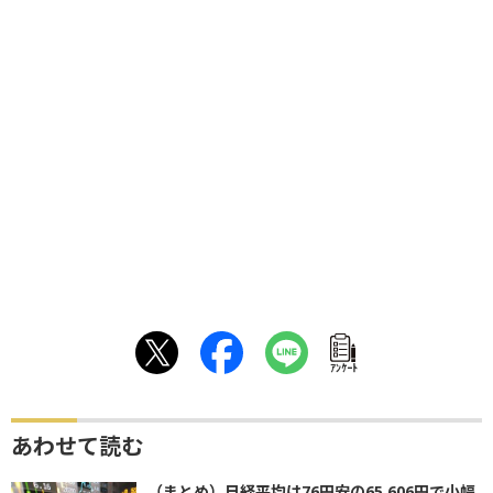
ｱﾝｹｰﾄ
あわせて読む
（まとめ）日経平均は76円安の65,606円で小幅