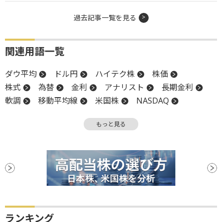
過去記事一覧を見る
関連用語一覧
ダウ平均
ドル円
ハイテク株
株価
株式
為替
金利
アナリスト
長期金利
軟調
移動平均線
米国株
NASDAQ
引け
株価指数
底
続伸
続落
もっと見る
ランキング