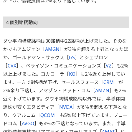
が下げ、情報技術は2％余り下落しています。
4.個別銘柄動向
ダウ平均構成銘柄は30銘柄中22銘柄が上げました。そのな
かでもアムジェン［
AMGN
］が3％を超える上昇となったほ
か、ゴールドマン・サックス［
GS
］とシェブロン
［
CVX
］、ベライゾン・コミュニケーションズ［
VZ
］も2％
以上上げました。コカコーラ［
KO
］も2％近く上昇してい
ます。一方で8銘柄が下げ、セールスフォース［
CRM
］が
2％余り下落し、アマゾン・ドット・コム［
AMZN
］も2％
近く下げています。ダウ平均構成銘柄以外では、半導体関
連株が安くエヌビディア［
NVDA
］が6％を超える下落とな
り、クアルコム［
QCOM
］も5％以上下げています。ブロー
ドコム［
AVGO
］も4％の下落となっています。また、半導
体製造装置株ではアプライド・マテリアルズ［
AMAT
］と