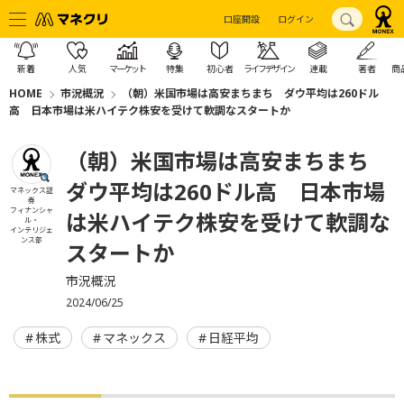
口座開設
ログイン
新着
人気
マーケット
特集
初心者
ライフデザイン
連載
著者
商
HOME
市況概況
（朝）米国市場は高安まちまち ダウ平均は260ドル
高 日本市場は米ハイテク株安を受けて軟調なスタートか
（朝）米国市場は高安まちまち
ダウ平均は260ドル高 日本市場
マネックス証
券
フィナンシャ
は米ハイテク株安を受けて軟調な
ル・
インテリジェ
ンス部
スタートか
市況概況
2024/06/25
株式
マネックス
日経平均