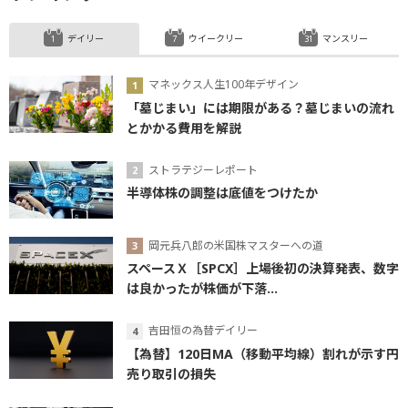
デイリー
ウイークリー
マンスリー
マネックス人生100年デザイン
「墓じまい」には期限がある？墓じまいの流れ
とかかる費用を解説
ストラテジーレポート
半導体株の調整は底値をつけたか
岡元兵八郎の米国株マスターへの道
スペースＸ［SPCX］上場後初の決算発表、数字
は良かったが株価が下落...
吉田恒の為替デイリー
【為替】120日MA（移動平均線）割れが示す円
売り取引の損失