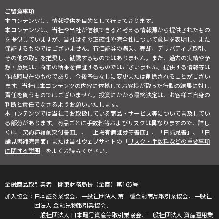
ご留意事項
本コンテンツは、情報提供を目的として行っております。
本コンテンツは、当社や当社が信頼できると考える情報源から提供されたもの
を提供していますが、当社はその正確性や完全性について意見を表明し、また
保証するものではございません。有価証券の購入、売却、デリバティブ取引、
その他の取引を推奨し、勧誘するものではありません。また、過去の実績や予
想・意見は、将来の結果を保証するものではございません。提供する情報等は
作成時現在のものであり、今後予告なしに変更または削除されることがござい
ます。当社は本コンテンツの内容に依拠してお客様が取った行動の結果に対し
責任を負うものではございません。投資にかかる最終決定は、お客様ご自身の
判断と責任でなさるようお願いいたします。
本コンテンツでは当社でお取扱している商品・サービス等について言及してい
る部分があります。商品ごとに手数料等およびリスクは異なりますので、詳し
くは「契約締結前交付書面」、「上場有価証券等書面」、「目論見書」、「目
論見書補完書面」または当社ウェブサイトの「
リスク・手数料などの重要事項
に関する説明
」をよくお読みください。
金融商品取引業者 関東財務局長（金商）第165号
日本証券業協会、一般社団法人 第二種金融商品取引業協会、一般社
団法人 金融先物取引業協会、
一般社団法人 日本暗号資産等取引業協会、一般社団法人 資産運用業