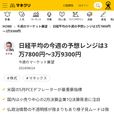
口座開設
ログイン
新着
人気
マーケット
特集
初心者
ライフデザイン
連載
著者
商
HOME
今週のマーケット展望
日経平均の今週の予想レンジは3万7800円
～3万9300円
日経平均の今週の予想レンジは3
万7800円～3万9300円
広木 隆
今週のマーケット展望
2024/06/24
株式
マネックス
米国の5月PCEデフレーターが最重要指標
国内は小売り中心の2月決算企業1Q決算発表に注目
仏政治情勢の不透明感が強まりもあり様子見ムードは強