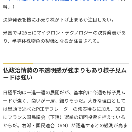
料」）
決算発表を機に小売り株が下げ止まるか注目したい。
米国では26日にマイクロン・テクノロジーの決算発表があ
り、半導体株物色の契機となるか注目される。
仏政治情勢の不透明感が強まりもあり様子見ム
ードは強い
日経平均は一進一退の展開だが、基本的に今週も様子見ム
ードが強く、商いが一層、細りそうだ。大きな理由として
は冒頭で述べたPCEデフレーターの発表待ちに加え、30日
にフランス国民議会（下院）選挙の初回投票を控えている
からだ。右派・国民連合（RN）が躍進するとの観測が高ま