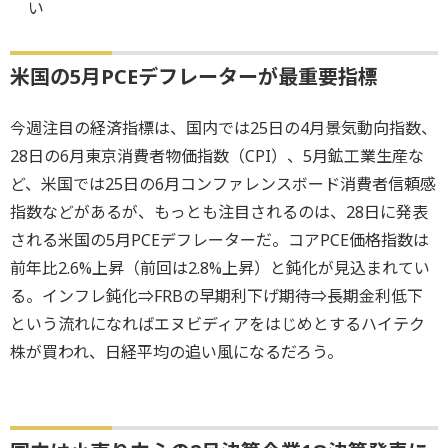
い
米国の5月PCEデフレーターが最重要指標
今週注目の経済指標は、国内では25日の4月景気動向指数、
28日の6月東京消費者物価指数（CPI）、5月鉱工業生産な
ど、米国では25日の6月コンファレンスボード消費者信頼感
指数などがあるが、もっとも注目されるのは、28日に発表
される米国の5月PCEデフレーターだ。コアPCE価格指数は
前年比2.6%上昇（前回は2.8%上昇）と鈍化が見込まれてい
る。インフレ鈍化⇒FRBの早期利下げ期待⇒長期金利低下
という流れになればエヌビディアをはじめとするハイテク
株が買われ、日経平均の追い風になるだろう。