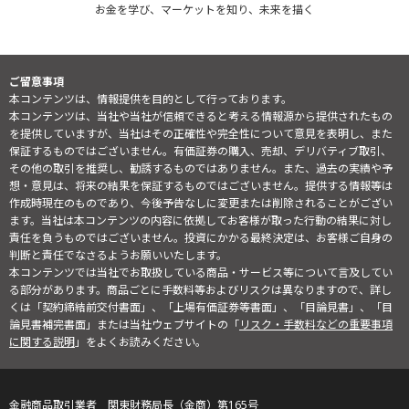
お金を学び、マーケットを知り、未来を描く
ご留意事項
本コンテンツは、情報提供を目的として行っております。
本コンテンツは、当社や当社が信頼できると考える情報源から提供されたもの
を提供していますが、当社はその正確性や完全性について意見を表明し、また
保証するものではございません。有価証券の購入、売却、デリバティブ取引、
その他の取引を推奨し、勧誘するものではありません。また、過去の実績や予
想・意見は、将来の結果を保証するものではございません。提供する情報等は
作成時現在のものであり、今後予告なしに変更または削除されることがござい
ます。当社は本コンテンツの内容に依拠してお客様が取った行動の結果に対し
責任を負うものではございません。投資にかかる最終決定は、お客様ご自身の
判断と責任でなさるようお願いいたします。
本コンテンツでは当社でお取扱している商品・サービス等について言及してい
る部分があります。商品ごとに手数料等およびリスクは異なりますので、詳し
くは「契約締結前交付書面」、「上場有価証券等書面」、「目論見書」、「目
論見書補完書面」または当社ウェブサイトの「
リスク・手数料などの重要事項
に関する説明
」をよくお読みください。
金融商品取引業者 関東財務局長（金商）第165号