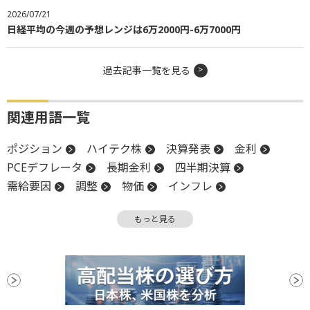
2026/07/21
日経平均の今週の予想レンジは6万2000円-6万7000円
過去記事一覧を見る
関連用語一覧
ポジション
ハイテク株
決算発表
金利
PCEデフレータ
長期金利
四半期決算
需給要因
調整
物価
インフレ
コンファレンスボード消費者信頼感指数
もっと見る
消費者信頼感指数
物色
インバウンド
FRB
景気動向指数
決算
材料
消費者物価指数
CPI
デフレ
利下げ