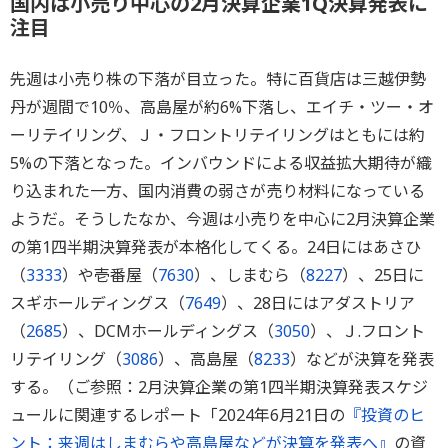
国内は小売り中心の2月決算企業1Q決算発表に
注目
先週は小売り株の下落が目立った。特に百貨店は三越伊勢
丹が週間で10％、高島屋が約6%下落し、エイチ・ツー・オ
ーリテイリング、Ｊ・フロントリテイリングはともには約
5%の下落となった。インバウンドによる収益拡大期待が織
り込まれた一方、国内消費の弱さが売り材料になっている
ようだ。そうしたなか、今週は小売りを中心に2月決算企業
の第1四半期決算発表が本格化してくる。24日にはあさひ
（
3333
）や壱番屋（
7630
）、しまむら（
8227
）、25日に
スギホールディングス（
7649
）、28日にはアダストリア
（
2685
）、DCMホールディングス（
3050
）、Ｊ.フロント
リテイリング（
3086
）、高島屋（
8233
）などが決算を発表
する。（ご参照：2月決算企業の第1四半期決算発表スケジ
ュールに関連するレポート「2024年6月21日の
『投資のヒ
ント：来週はしまむらや高島屋などが決算を発表へ』
の資