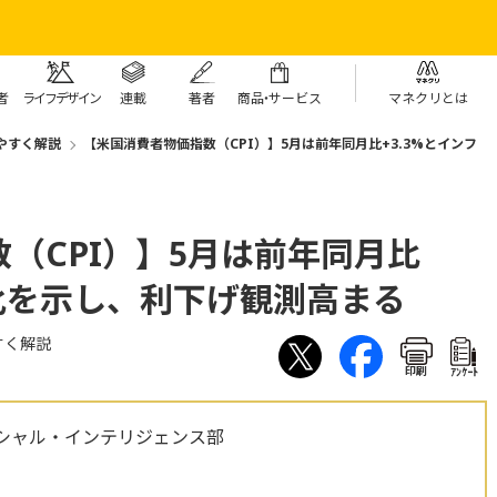
者
ライフデザイン
連載
著者
商
品・
サービス
マネクリとは
やすく解説
【米国消費者物価指数（CPI）】5月は前年同月比+3.3%とインフ
（CPI）】5月は前年同月比
鈍化を示し、利下げ観測高まる
すく解説
印刷
ｱﾝｹｰﾄ
シャル・インテリジェンス部