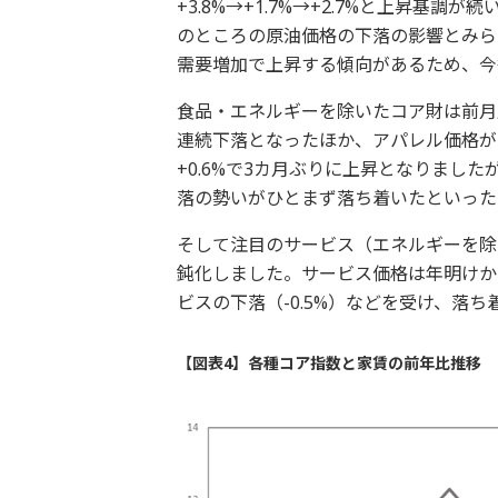
+3.8%→+1.7%→+2.7%と上昇基
のところの原油価格の下落の影響とみら
需要増加で上昇する傾向があるため、今
食品・エネルギーを除いたコア財は前月比
連続下落となったほか、アパレル価格が-
+0.6%で3カ月ぶりに上昇となりました
落の勢いがひとまず落ち着いたといった
そして注目のサービス（エネルギーを除く）
鈍化しました。サービス価格は年明けか
ビスの下落（-0.5%）などを受け、落
【図表4】各種コア指数と家賃の前年比推移