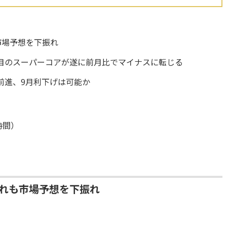
市場予想を下振れ
目のスーパーコアが遂に前月比でマイナスに転じる
前進、9月利下げは可能か
時間）
ずれも市場予想を下振れ