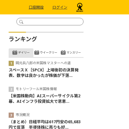
口座開設
ログイン
ランキング
デイリー
ウイークリー
マンスリー
岡元兵八郎の米国株マスターへの道
スペースＸ［SPCX］上場後初の決算発
表、数字は良かったが株価が下落...
モトリーフール米国株情報
【米国株動向】AIスーパーサイクル第2
幕、AIインフラ投資拡大で恩恵...
市況概況
（まとめ）日経平均は617円安の65,683
円で反落 半導体株に売りも好...