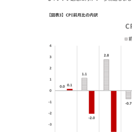
【図表3】CPI前月比の内訳