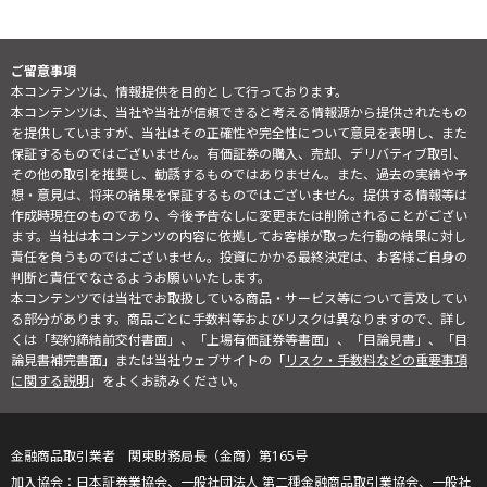
ご留意事項
本コンテンツは、情報提供を目的として行っております。
本コンテンツは、当社や当社が信頼できると考える情報源から提供されたもの
を提供していますが、当社はその正確性や完全性について意見を表明し、また
保証するものではございません。有価証券の購入、売却、デリバティブ取引、
その他の取引を推奨し、勧誘するものではありません。また、過去の実績や予
想・意見は、将来の結果を保証するものではございません。提供する情報等は
作成時現在のものであり、今後予告なしに変更または削除されることがござい
ます。当社は本コンテンツの内容に依拠してお客様が取った行動の結果に対し
責任を負うものではございません。投資にかかる最終決定は、お客様ご自身の
判断と責任でなさるようお願いいたします。
本コンテンツでは当社でお取扱している商品・サービス等について言及してい
る部分があります。商品ごとに手数料等およびリスクは異なりますので、詳し
くは「契約締結前交付書面」、「上場有価証券等書面」、「目論見書」、「目
論見書補完書面」または当社ウェブサイトの「
リスク・手数料などの重要事項
に関する説明
」をよくお読みください。
金融商品取引業者 関東財務局長（金商）第165号
日本証券業協会、一般社団法人 第二種金融商品取引業協会、一般社