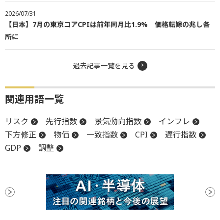
2026/07/31
【日本】7月の東京コアCPIは前年同月比1.9% 価格転嫁の兆し各
所に
過去記事一覧を見る
関連用語一覧
リスク
先行指数
景気動向指数
インフレ
下方修正
物価
一致指数
CPI
遅行指数
GDP
調整