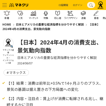
口座開設
ログイン
新着
人気
マーケット
特集
初心者
ライフデザイン
連載
著者
商
HOME
日本とアメリカの重要な経済指標を分かりやすく解説
【日本】
2024年4月の消費支出、景気動向指数
【日本】2024年4月の消費支出、
景気動向指数
マネックス証
券
フィナンシャ
日本とアメリカの重要な経済指標を分かりやすく解説
ル・
インテリジェ
2024/06/07
ンス部
マネックス
【1】結果：消費は前年比+0.5%で14ヶ月ぶりのプラス、
景気の基調は据え置きの下方局面への変化
【2】内容・注目点：賃上げが消費に転嫁される兆し、継
続するかに注目