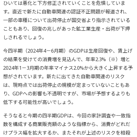
ひいては悪化と下方修正されていくことを危惧していま
す。直近で新たに自動車関連の認証不正問題が報道され、
一部の車種について出荷停止が国交省より指示されている
こともあり、回復の兆しがあった鉱工業生産・出荷が下押
しされるでしょう。
今四半期（2024年4－6月期）のGDPは生産回復や、賃上げ
の結果を受けての消費増を見込んで、年率2.3%（※）増と
2024年1－3月期の年率マイナス2.0%から大きく上昇する予
想がされています。新たに出てきた自動車関連のリスク
は、現時点では出荷停止の規模が定まっていないこともあ
り、GDPへの影響も不透明ですが、市場が予想するよりも
低下する可能性が高いでしょう。
そうなると今期の四半期GDPは、今回の家計調査や一致指
数を構成する商業販売額のような指標から、消費がどれだ
けプラス幅を拡大するか、またそれが上述のリスクを相殺