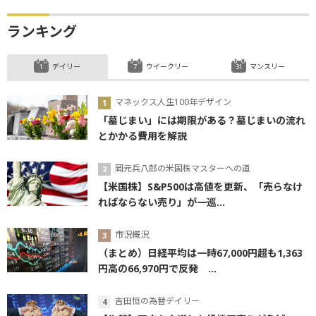
ランキング
デイリー
ウイークリー
マンスリー
マネックス人生100年デザイン
「墓じまい」には期限がある？墓じまいの流れ
とかかる費用を解説
岡元兵八郎の米国株マスターへの道
【米国株】S&P500は高値を更新、「売らなけ
ればならない売り」が一巡...
市況概況
（まとめ）日経平均は一時67,000円超も1,363
円高の66,970円で反発 ...
吉田恒の為替デイリー