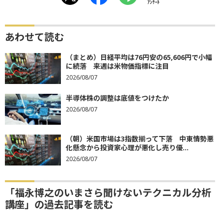
ｱﾝｹｰﾄ
あわせて読む
（まとめ）日経平均は76円安の65,606円で小幅
に続落 来週は米物価指標に注目
2026/08/07
半導体株の調整は底値をつけたか
2026/08/07
（朝）米国市場は3指数揃って下落 中東情勢悪
化懸念から投資家心理が悪化し売り優...
2026/08/07
「福永博之のいまさら聞けないテクニカル分析
講座」の過去記事を読む