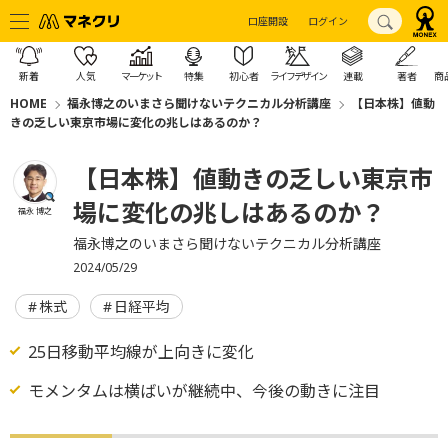
口座開設
ログイン
新着
人気
マーケット
特集
初心者
ライフデザイン
連載
著者
商
HOME
福永博之のいまさら聞けないテクニカル分析講座
【日本株】値動
きの乏しい東京市場に変化の兆しはあるのか？
【日本株】値動きの乏しい東京市
場に変化の兆しはあるのか？
福永 博之
福永博之のいまさら聞けないテクニカル分析講座
2024/05/29
株式
日経平均
25日移動平均線が上向きに変化
モメンタムは横ばいが継続中、今後の動きに注目