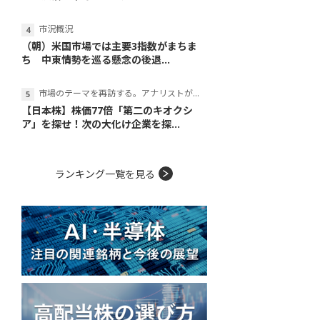
市況概況
（朝）米国市場では主要3指数がまちま
ち 中東情勢を巡る懸念の後退...
市場のテーマを再訪する。アナリストが読み解くテーマの本質
【日本株】株価77倍「第二のキオクシ
ア」を探せ！次の大化け企業を探...
ランキング一覧を見る