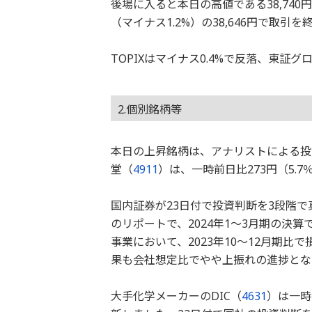
後場に入ると本日の高値である38,74
（マイナス1.2%）の38,646円で取引
TOPIXはマイナス0.4%で反落、東証グ
2.個別銘柄等
本日の上昇銘柄は、アナリストによる投
堂（
4911
）は、一時前日比273円（5.7
国内証券が23日付で投資判断を3段階
のリポートで、2024年1～3月期の決
事業において、2023年10～12月期
果も会社想定比でやや上振れの進捗とな
大手化学メーカーのDIC（
4631
）は一時