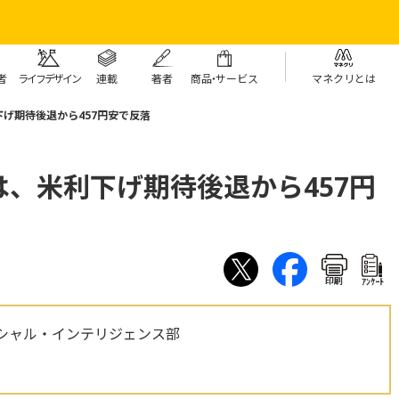
者
ライフデザイン
連載
著者
商
品・
サービス
マネクリとは
げ期待後退から457円安で反落
、米利下げ期待後退から457円
印刷
ｱﾝｹｰﾄ
シャル・インテリジェンス部