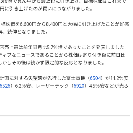
を3段階で真ん中から最上位に引き上げ、目標株価はこれまで
700円に引き上げたのが買いにつながりました。
株価を6,600円から8,400円と大幅に引き上げたことが好感
で上昇、続伸となりました。
存店売上高は前年同月比5.7％増であったことを発表しました。
ティブなニュースであることから株価は寄り付き後に前日比
上昇、しかしその後は続かず限定的な反応となりました。
計画に対する失望感が先行した富士電機（
6504
）が11.2％安
6526
）6.2％安、レーザーテック（
6920
）4.5％安などが売ら