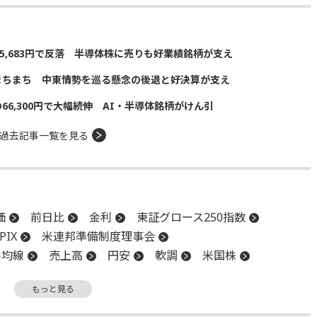
5,683円で反落 半導体株に売りも好業績銘柄が支え
まちまち 中東情勢を巡る懸念の後退と好決算が支え
の66,300円で大幅続伸 AI・半導体銘柄がけん引
過去記事一覧を見る
価
前日比
金利
東証グロース250指数
PIX
米連邦準備制度理事会
平均線
売上高
円安
軟調
米国株
場
長期金利
年初来高値
反落
引け
もっと見る
後場
材料
下値
続伸
続落
利下げ