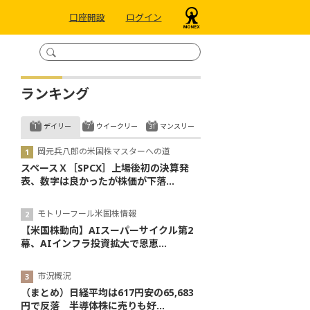
口座開設
ログイン
ランキング
デイリー
ウイークリー
マンスリー
岡元兵八郎の米国株マスターへの道
スペースＸ［SPCX］上場後初の決算発
表、数字は良かったが株価が下落...
モトリーフール米国株情報
【米国株動向】AIスーパーサイクル第2
幕、AIインフラ投資拡大で恩恵...
市況概況
（まとめ）日経平均は617円安の65,683
円で反落 半導体株に売りも好...