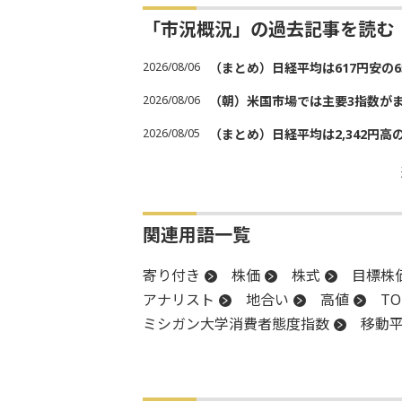
「市況概況」の過去記事を読む
2026/08/06
（まとめ）日経平均は617円安の6
2026/08/06
（朝）米国市場では主要3指数が
2026/08/05
（まとめ）日経平均は2,342円高
関連用語一覧
寄り付き
株価
株式
目標株
アナリスト
地合い
高値
TO
ミシガン大学消費者態度指数
移動
インフレ
消費者信頼感指数
前
上値
FRB
株価指数
決算