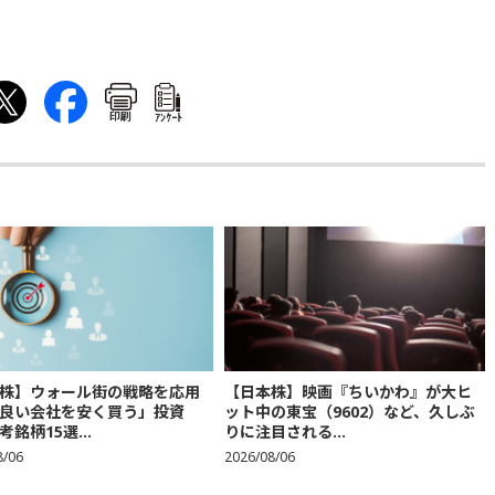
印刷
ｱﾝｹｰﾄ
株】ウォール街の戦略を応用
【日本株】映画『ちいかわ』が大ヒ
良い会社を安く買う」投資
ット中の東宝（9602）など、久しぶ
銘柄15選...
りに注目される...
8/06
2026/08/06