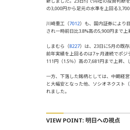
新しました。23日付で同社の投資判断
の3,000円から足元の水準を上回る3,
川崎重工（
7012
）も、国内証券により目標
され一時前日比3.8%高の5,900円ま
しまむら（
8227
）は、23日に5月の既
前年実績を上回るのは7ヶ月連続でポジ
111円（1.5％）高の7,681円まで
一方、下落した銘柄としては、中期経営
と大幅安となった他、ソシオネクスト（
れました。
VIEW POINT: 明日への視点