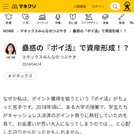
口座開設
ログイン
新着
人気
マーケット
特集
初心者
ライフデザイン
連載
著者
商
HOME
マネックスみんなのつぶやき
蠱惑の『ポイ活』で資産形成！？
蠱惑の『ポイ活』で資産形成！？
マネックスみんなのつぶやき
大槻 奈那
2024/04/24
マネックス
なぜか私は、ポイント獲得を狙うという『ポイ活』がちょ
っと苦手です。2018年頃に、ある大学の授業で、学生たち
がキャッシュレス決済のポイント祭りに熱狂していたのを
見て、お金遣いが荒い大人になってしまうのでは…、と心配
した辺りからだったかもしれません。