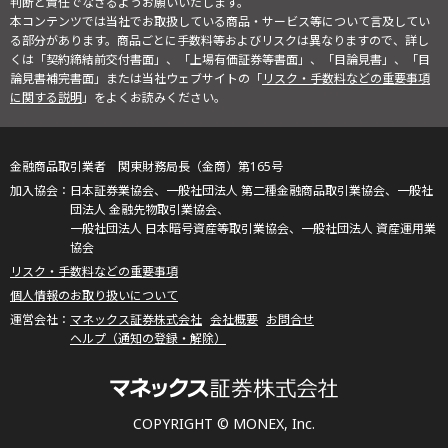
判断と責任でなさるようお願いいたします。
本コンテンツでは当社でお取扱している商品・サービス等について言及してい
る部分があります。商品ごとに手数料等およびリスクは異なりますので、詳し
くは「契約締結前交付書面」、「上場有価証券等書面」、「目論見書」、「目
論見書補完書面」または当社ウェブサイトの「
リスク・手数料などの重要事項
に関する説明
」をよくお読みください。
金融商品取引業者 関東財務局長（金商）第165号
日本証券業協会、一般社団法人 第二種金融商品取引業協会、一般社
団法人 金融先物取引業協会、
一般社団法人 日本暗号資産等取引業協会、一般社団法人 資産運用業
協会
リスク・手数料などの重要事項
個人情報のお取り扱いについて
マネックス証券株式会社
会社概要
お問合せ
ヘルプ（通知の登録・解除）
COPYRIGHT © MONEX, Inc.