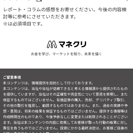
レポート・コラムの感想をお寄せください。今後の内容検
討等に参考にさせていただきます。
※は必須項目です。
お金を学び、マーケットを知り、未来を描く
ご留意事項
本コンテンツは、情報提供を目的として行っております。
本コンテンツは、当社や当社が信頼できると考える情報源から提供されたもの
を提供していますが、当社はその正確性や完全性について意見を表明し、また
保証するものではございません。有価証券の購入、売却、デリバティブ取引、
その他の取引を推奨し、勧誘するものではありません。また、過去の実績や予
想・意見は、将来の結果を保証するものではございません。提供する情報等は
作成時現在のものであり、今後予告なしに変更または削除されることがござい
ます。当社は本コンテンツの内容に依拠してお客様が取った行動の結果に対し
責任を負うものではございません。投資にかかる最終決定は、お客様ご自身の