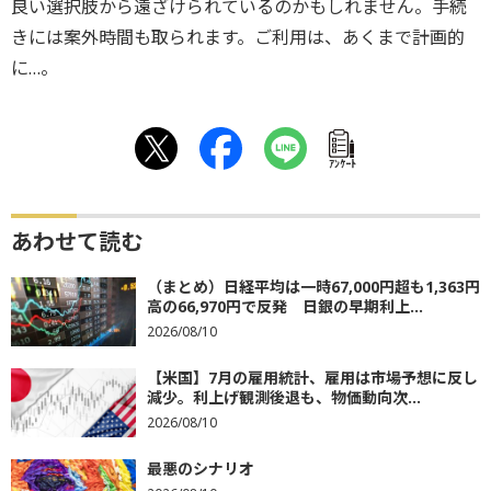
良い選択肢から遠ざけられているのかもしれません。手続
きには案外時間も取られます。ご利用は、あくまで計画的
に…。
ｱﾝｹｰﾄ
あわせて読む
（まとめ）日経平均は一時67,000円超も1,363円
高の66,970円で反発 日銀の早期利上...
2026/08/10
【米国】7月の雇用統計、雇用は市場予想に反し
減少。利上げ観測後退も、物価動向次...
2026/08/10
最悪のシナリオ