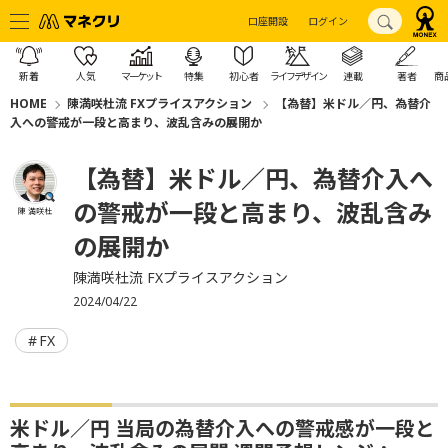
口座開設
ログイン
新着
人気
マーケット
特集
初心者
ライフデザイン
連載
著者
商
HOME
陳満咲杜流 FXプライスアクション
【為替】米ドル／円、為替介
入への警戒が一段と高まり、波乱含みの展開か
【為替】米ドル／円、為替介入へ
の警戒が一段と高まり、波乱含み
陳 満咲杜
の展開か
陳満咲杜流 FXプライスアクション
2024/04/22
FX
米ドル／円 当局の為替介入への警戒感が一段と