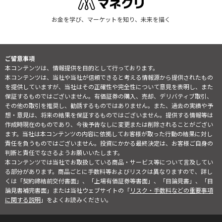
お金を学び、マーケットを知り、未来を描く
ご留意事項
本コンテンツは、情報提供を目的として行っております。
本コンテンツは、当社や当社が信頼できると考える情報源から提供されたもの
を提供していますが、当社はその正確性や完全性について意見を表明し、また
保証するものではございません。有価証券の購入、売却、デリバティブ取引、
その他の取引を推奨し、勧誘するものではありません。また、過去の実績や予
想・意見は、将来の結果を保証するものではございません。提供する情報等は
作成時現在のものであり、今後予告なしに変更または削除されることがござい
ます。当社は本コンテンツの内容に依拠してお客様が取った行動の結果に対し
責任を負うものではございません。投資にかかる最終決定は、お客様ご自身の
判断と責任でなさるようお願いいたします。
本コンテンツでは当社でお取扱している商品・サービス等について言及してい
る部分があります。商品ごとに手数料等およびリスクは異なりますので、詳し
くは「契約締結前交付書面」、「上場有価証券等書面」、「目論見書」、「目
論見書補完書面」または当社ウェブサイトの「
リスク・手数料などの重要事項
に関する説明
」をよくお読みください。