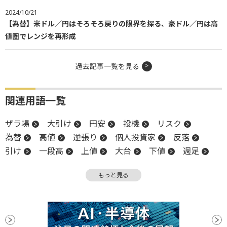
2024/10/21
【為替】米ドル／円はそろそろ戻りの限界を探る、豪ドル／円は高
値圏でレンジを再形成
過去記事一覧を見る
関連用語一覧
ザラ場
大引け
円安
投機
リスク
為替
高値
逆張り
個人投資家
反落
引け
一段高
上値
大台
下値
週足
順張り
底
損切り
続伸
陽線
もっと見る