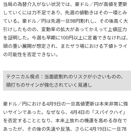
当局の為替介入がない状況では、豪ドル／円が高値を更新
していくには力不足であり、先週の値動きはその一環とみ
ている。豪ドル／円は先週一旦98円割れし、その後高く大
引けしたものの、変動率の拡大があってかえって上値圧力
を証明した。今週も早期に100円以上に定着できなければ、
頭の重い展開が想定され、またザラ場における下値トライ
の可能性を否定できない。
テクニカル視点：当面底割れのリスクが小さいものの、
頭打ちのサインが強化されていく見通し
豪ドル／円における4月9日の一旦高値更新は本来非常に強
いサインであった。なぜなら、4月4日の「スパイクハイ」
を否定することとなり、本来上放れの機運を高める存在で
あったが、その後の失速や反落、さらに4月19日に一旦78