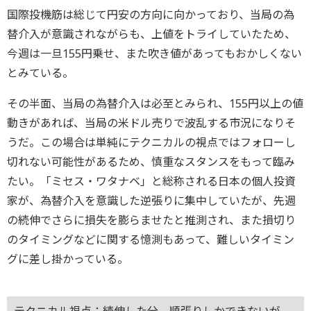
国際投機筋は総じて円安の方向に向かっており、当局の為
替介入が意識されながらも、上値をトライしていたため、
今週は一旦155円乗せ、また吹き値があってもおかしくない
とみている。
その半面、当局の為替介入は必至とみられ、155円以上の値
動きがあれば、当局の米ドル売りで波乱する市況になりそ
うだ。この場合は単純にテクニカルの視点ではフォローし
切れない可能性があるため、慎重なスタンスをもって臨み
たい。「ミセス・ワタナベ」と総称される日本の個人投資
家が、為替介入を意識した逆張りに集中していたが、先週
の続伸でさらに損失を膨らませたと推測され、また損切り
のタイミングなどに関する憶測もあって、難しいタイミン
グに差し掛かっている。
テクニカル視点：続伸した分、順張りしかできないが、