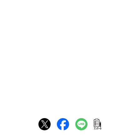
ｱﾝｹｰﾄ