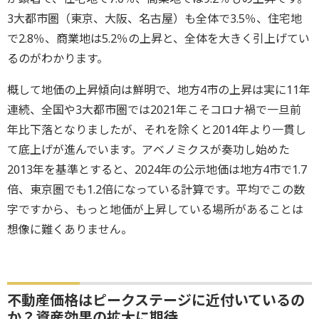
3大都市圏（東京、大阪、名古屋）も全体で3.5％、住宅地
で2.8％、商業地は5.2％の上昇と、全体を大きく引上げてい
るのがわかります。
概して地価の上昇傾向は鮮明で、地方4市の上昇は実に11年
連続、全国や3大都市圏では2021年こそコロナ禍で一旦前
年比下落となりましたが、それを除くと2014年より一貫し
て底上げが進んでいます。アベノミクスが奏功し始めた
2013年を基準とすると、2024年の公示地価は地方4市で1.7
倍、東京圏でも1.2倍になっている計算です。平均でこの数
字ですから、もっと地価が上昇している場所があることは
想像に難くありません。
不動産価格はピークステージに近付いているの
か？資産効果の拡大に期待