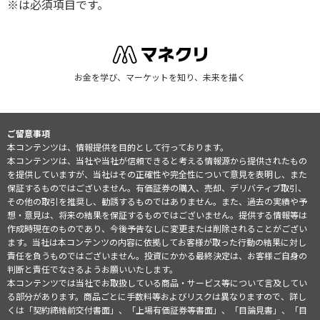
※は必須項目です。
お金を学び、マーケットを知り、未来を描く
ご留意事項
本コンテンツは、情報提供を目的として行っております。
本コンテンツは、当社や当社が信頼できると考える情報源から提供されたもの
を提供していますが、当社はその正確性や完全性について意見を表明し、また
保証するものではございません。有価証券の購入、売却、デリバティブ取引、
その他の取引を推奨し、勧誘するものではありません。また、過去の実績や予
想・意見は、将来の結果を保証するものではございません。提供する情報等は
作成時現在のものであり、今後予告なしに変更または削除されることがござい
ます。当社は本コンテンツの内容に依拠してお客様が取った行動の結果に対し
責任を負うものではございません。投資にかかる最終決定は、お客様ご自身の
判断と責任でなさるようお願いいたします。
本コンテンツでは当社でお取扱している商品・サービス等について言及してい
る部分があります。商品ごとに手数料等およびリスクは異なりますので、詳し
くは「契約締結前交付書面」、「上場有価証券等書面」、「目論見書」、「目