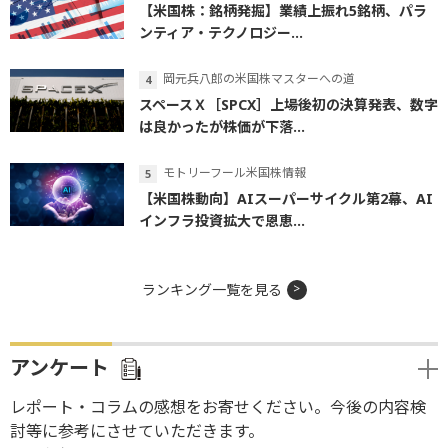
【米国株：銘柄発掘】業績上振れ5銘柄、パラ
ンティア・テクノロジー...
岡元兵八郎の米国株マスターへの道
スペースＸ［SPCX］上場後初の決算発表、数字
は良かったが株価が下落...
モトリーフール米国株情報
【米国株動向】AIスーパーサイクル第2幕、AI
インフラ投資拡大で恩恵...
ランキング一覧を見る
アンケート
レポート・コラムの感想をお寄せください。今後の内容検
討等に参考にさせていただきます。