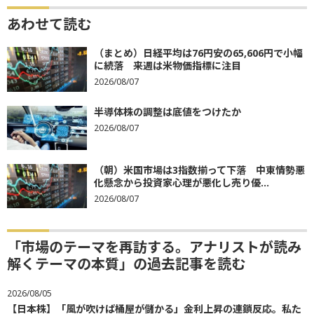
あわせて読む
（まとめ）日経平均は76円安の65,606円で小幅
に続落 来週は米物価指標に注目
2026/08/07
半導体株の調整は底値をつけたか
2026/08/07
（朝）米国市場は3指数揃って下落 中東情勢悪
化懸念から投資家心理が悪化し売り優...
2026/08/07
「市場のテーマを再訪する。アナリストが読み
解くテーマの本質」の過去記事を読む
2026/08/05
【日本株】「風が吹けば桶屋が儲かる」金利上昇の連鎖反応。私た