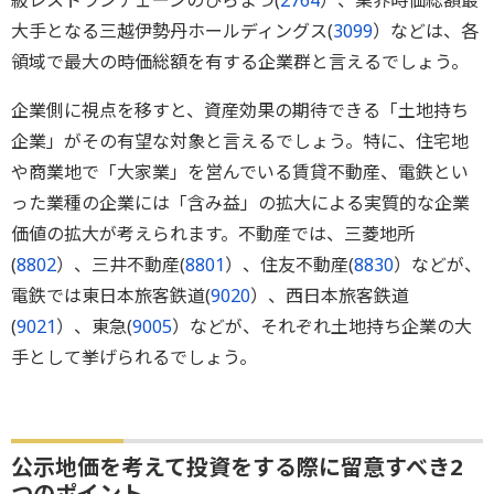
級レストランチェーンのひらまつ(
2764
）、業界時価総額最
大手となる三越伊勢丹ホールディングス(
3099
）などは、各
領域で最大の時価総額を有する企業群と言えるでしょう。
企業側に視点を移すと、資産効果の期待できる「土地持ち
企業」がその有望な対象と言えるでしょう。特に、住宅地
や商業地で「大家業」を営んでいる賃貸不動産、電鉄とい
った業種の企業には「含み益」の拡大による実質的な企業
価値の拡大が考えられます。不動産では、三菱地所
(
8802
）、三井不動産(
8801
）、住友不動産(
8830
）などが、
電鉄では東日本旅客鉄道(
9020
）、西日本旅客鉄道
(
9021
）、東急(
9005
）などが、それぞれ土地持ち企業の大
手として挙げられるでしょう。
公示地価を考えて投資をする際に留意すべき2
つのポイント