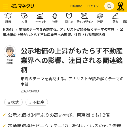
口座開設
ログイン
新着
人気
マーケット
特集
初心者
ライフデザイン
連載
著者
商
HOME
市場のテーマを再訪する。アナリストが読み解くテーマの本質
公
示地価の上昇がもたらす不動産業界への影響、注目される関連銘柄
公示地価の上昇がもたらす不動産
業界への影響、注目される関連銘
長谷部
翔太郎
柄
市場のテーマを再訪する。アナリストが読み解くテーマの
本質
2024/04/03
株式
不動産
公示地価は34年ぶりの高い伸び、東京圏でも1.2倍
不動産価格はピークステージに近付いているのか？資産