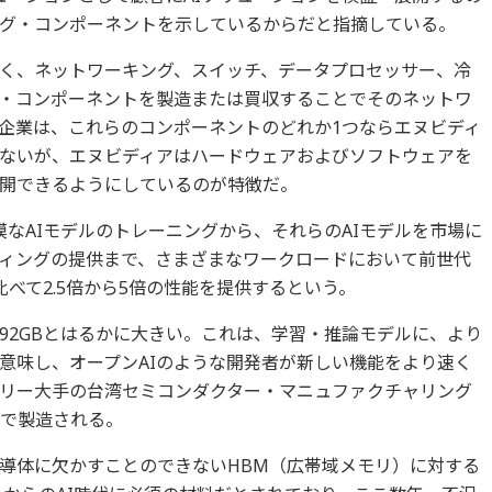
グ・コンポーネントを示しているからだと指摘している。
なく、ネットワーキング、スイッチ、データプロセッサー、冷
・コンポーネントを製造または買収することでそのネットワ
企業は、これらのコンポーネントのどれか1つならエヌビディ
ないが、エヌビディアはハードウェアおよびソフトウェアを
開できるようにしているのが特徴だ。
大規模なAIモデルのトレーニングから、それらのAIモデルを市場に
ィングの提供まで、さまざまなワークロードにおいて前世代
に比べて2.5倍から5倍の性能を提供するという。
192GBとはるかに大きい。これは、学習・推論モデルに、より
意味し、オープンAIのような開発者が新しい機能をより速く
リー大手の台湾セミコンダクター・マニュファクチャリング
スで製造される。
半導体に欠かすことのできないHBM（広帯域メモリ）に対する