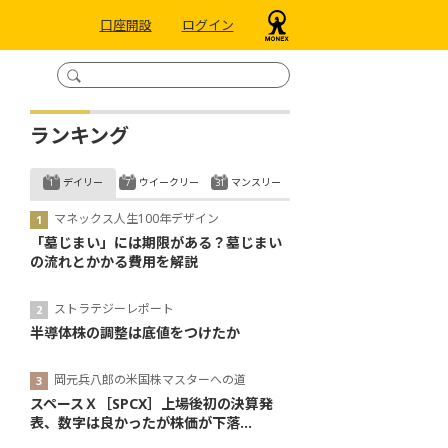
口座開設
ログイン
ランキング
デイリー
ウイークリー
マンスリー
マネックス人生100年デザイン
「墓じまい」には期限がある？墓じまい
の流れとかかる費用を解説
ストラテジーレポート
半導体株の調整は底値をつけたか
岡元兵八郎の米国株マスターへの道
スペースＸ［SPCX］上場後初の決算発
表、数字は良かったが株価が下落...