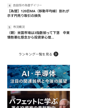
吉田恒の為替デイリー
【為替】120日MA（移動平均線）割れが
示す円売り取引の損失
市況概況
（朝）米国市場は3指数揃って下落 中東
情勢悪化懸念から投資家心理...
ランキング一覧を見る