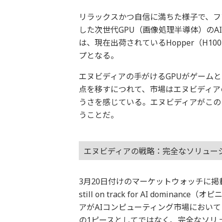
リラックスかつ自信に満ちた様子で、フアン
した次世代GPU（画像処理半導体）のAIプ
は、現在出荷されているHopper（H1
プとなる。
エヌビディアの手がけるGPUがゲーム
点を移すにつれて、市場はエヌビディア
うさを感じている。エヌビディアがこの
うことだ。
エヌビディアの戦略：完全なソリュー
3月20日付けのマーケットウォッチに掲載されて
still on track for AI dom
アがAIコンピューティング市場におい
の1ピースとしてではなく、完全なソリ