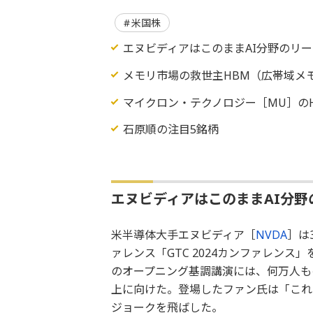
米国株
エヌビディアはこのままAI分野のリ
メモリ市場の救世主HBM（広帯域メ
マイクロン・テクノロジー［MU］のH
石原順の注目5銘柄
エヌビディアはこのままAI分
米半導体大手エヌビディア［
NVDA
］は
ァレンス「GTC 2024カンファレンス
のオープニング基調講演には、何万人も
上に向けた。登場したファン氏は「これ
ジョークを飛ばした。