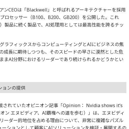
CEOは「Blackwell」と呼ばれるアーキテクチャーを採用
ロセッサー（B100、B200、GB200）を公開した。これ
00）製品に続く製品で、AI処理用としては最高性能を誇るチッ
とグラフィックスからコンピューティングとAIにビジネスの焦
の成長に期待しつつも、そのスピードの早さに漠然とした危
ままAI分野におけるリーダーであり続けられるかどうかとい
ションの提供
いたオピニオン記事「Opinion： Nvidia shows it’s
inance（オピニオン エヌビディア、AI覇権への道を歩む）」は、エヌビディ
てリーダー的地位を占める理由について、非常に複雑なパズル
ューションとして顧客にAIソリューションを検証・展開するの