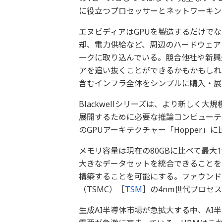
に役立つプロセッサーとネットワーキン
エヌビディアはGPUを製造するだけで
却、電力供給など、周辺のハードウェア
ークに取り込んでいる。競合他社や新興
アを追い抜くことができるかもかもしれ
含むインフラ全体をシンプルに購入・展
Blackwellシリーズは、より新しく
展開するために必要な推論コンピューテ
のGPUアーキテクチャー「Hopper」
メモリ容量は現在の80GBに比べて最大
大きなデータセットを統合できることを
構築することを可能にする。ファウンド
（TSMC）［
TSM
］の4nm世代プロセ
生成AI半導体市場が急拡大する中、AI