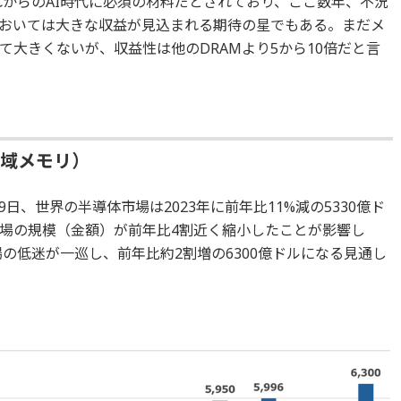
れからのAI時代に必須の材料だとされており、ここ数年、不況
おいては大きな収益が見込まれる期待の星でもある。まだメ
大きくないが、収益性は他のDRAMより5から10倍だと言
帯域メモリ）
9日、世界の半導体市場は2023年に前年比11%減の5330億ド
場の規模（金額）が前年比4割近く縮小したことが影響し
場の低迷が一巡し、前年比約2割増の6300億ドルになる見通し