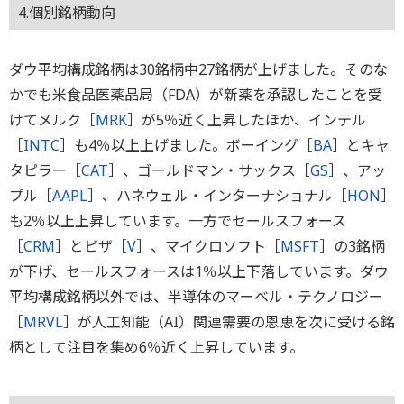
4.個別銘柄動向
ダウ平均構成銘柄は30銘柄中27銘柄が上げました。そのな
かでも米食品医薬品局（FDA）が新薬を承認したことを受
けてメルク［
MRK
］が5％近く上昇したほか、インテル
［
INTC
］も4％以上上げました。ボーイング［
BA
］とキャ
タピラー［
CAT
］、ゴールドマン・サックス［
GS
］、アッ
プル［
AAPL
］、ハネウェル・インターナショナル［
HON
］
も2％以上上昇しています。一方でセールスフォース
［
CRM
］とビザ［
V
］、マイクロソフト［
MSFT
］の3銘柄
が下げ、セールスフォースは1％以上下落しています。ダウ
平均構成銘柄以外では、半導体のマーベル・テクノロジー
［
MRVL
］が人工知能（AI）関連需要の恩恵を次に受ける銘
柄として注目を集め6％近く上昇しています。