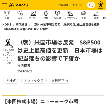
口座開設
ログイン
新着
人気
マーケット
特集
初心者
ライフデザイン
連載
著者
商
HOME
市況概況
（朝）米国市場は反発 S&P500は史上最高値を更新
日本市場は配当落ちの影響で下落か
（朝）米国市場は反発 S&P500
は史上最高値を更新 日本市場は
マネックス証
券
フィナンシャ
配当落ちの影響で下落か
ル・
インテリジェ
ンス部
市況概況
2024/03/28
株式
マネックス
日経平均
【米国株式市場】ニューヨーク市場