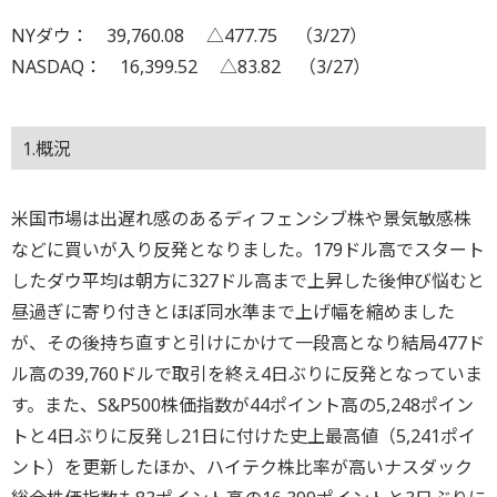
NYダウ： 39,760.08 △477.75 （3/27）
NASDAQ： 16,399.52 △83.82 （3/27）
1.概況
米国市場は出遅れ感のあるディフェンシブ株や景気敏感株
などに買いが入り反発となりました。179ドル高でスタート
したダウ平均は朝方に327ドル高まで上昇した後伸び悩むと
昼過ぎに寄り付きとほぼ同水準まで上げ幅を縮めました
が、その後持ち直すと引けにかけて一段高となり結局477ド
ル高の39,760ドルで取引を終え4日ぶりに反発となっていま
す。また、S&P500株価指数が44ポイント高の5,248ポイン
トと4日ぶりに反発し21日に付けた史上最高値（5,241ポイ
ント）を更新したほか、ハイテク株比率が高いナスダック