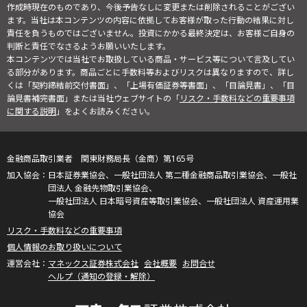
作成時現在のものであり、今後予告なしに変更または削除されることがござい
ます。当社は本コンテンツの内容に依拠してお客様が取った行動の結果に対し
責任を負うものではございません。投資にかかる最終決定は、お客様ご自身の
判断と責任でなさるようお願いいたします。
本コンテンツでは当社でお取扱している商品・サービス等について言及してい
る部分があります。商品ごとに手数料等およびリスクは異なりますので、詳し
くは「契約締結前交付書面」、「上場有価証券等書面」、「目論見書」、「目
論見書補完書面」または当社ウェブサイトの「
リスク・手数料などの重要事項
に関する説明
」をよくお読みください。
金融商品取引業者 関東財務局長（金商）第165号
日本証券業協会、一般社団法人 第二種金融商品取引業協会、一般社
団法人 金融先物取引業協会、
一般社団法人 日本暗号資産等取引業協会、一般社団法人 資産運用業
協会
リスク・手数料などの重要事項
個人情報のお取り扱いについて
マネックス証券株式会社
会社概要
お問合せ
ヘルプ（通知の登録・解除）