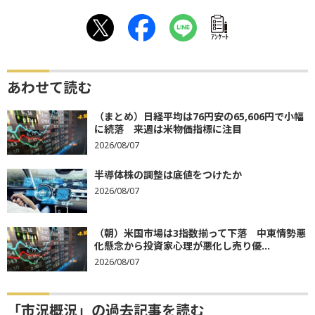
ｱﾝｹｰﾄ
あわせて読む
（まとめ）日経平均は76円安の65,606円で小幅
に続落 来週は米物価指標に注目
2026/08/07
半導体株の調整は底値をつけたか
2026/08/07
（朝）米国市場は3指数揃って下落 中東情勢悪
化懸念から投資家心理が悪化し売り優...
2026/08/07
「市況概況」の過去記事を読む