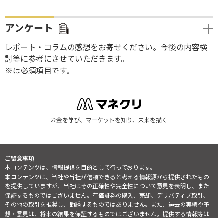
アンケート
レポート・コラムの感想をお寄せください。今後の内容検
討等に参考にさせていただきます。
※は必須項目です。
お金を学び、マーケットを知り、未来を描く
ご留意事項
本コンテンツは、情報提供を目的として行っております。
本コンテンツは、当社や当社が信頼できると考える情報源から提供されたもの
を提供していますが、当社はその正確性や完全性について意見を表明し、また
保証するものではございません。有価証券の購入、売却、デリバティブ取引、
その他の取引を推奨し、勧誘するものではありません。また、過去の実績や予
想・意見は、将来の結果を保証するものではございません。提供する情報等は