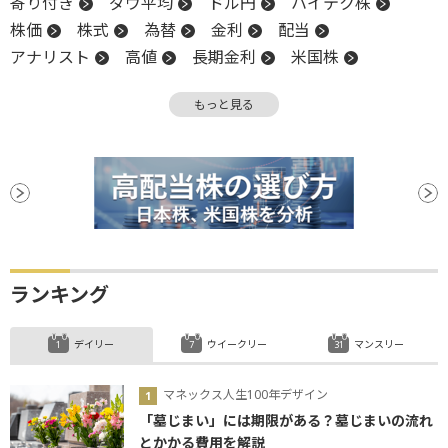
寄り付き
ダウ平均
ドル円
ハイテク株
株価
株式
為替
金利
配当
アナリスト
高値
長期金利
米国株
NASDAQ
反発
引け
一段高
株価指数
もっと見る
配当落ち
ランキング
デイリー
ウイークリー
マンスリー
マネックス人生100年デザイン
「墓じまい」には期限がある？墓じまいの流れ
とかかる費用を解説