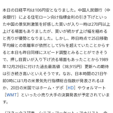
本日の日経平均は106円安となりました。中国人民銀行（中
央銀行）による住宅ローン向け指標金利の引き下げといっ
た中国の景気刺激策を好感した買いが入り一時は270円以上
上げる場面もありましたが、買いが続かず上げ幅を縮める
と売りが優勢となりました。しかし、昨日時点で25日移動
平均線との乖離率が依然として5％を超えていたことからす
ると本日も昨日同様にスピード調整とみることができそう
で、押し目買いが入り下げ渋る場面もあったことから1989
年12月29日に付けた過去最高値（38,915円）更新への期待
は引き続き高いといえそうです。なお、日本時間の21日午
前0時には1月の米景気先行指標総合指数が発表されるほ
か、20日の米国ではホーム・デポ［
HD
］やウォルマート
［
WMT
］といった小売り大手の決算発表が予定されていま
す。