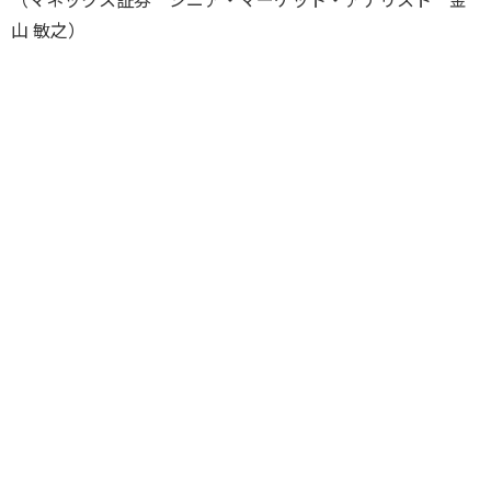
（マネックス証券 シニア・マーケット・アナリスト 金
山 敏之）