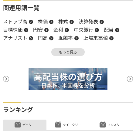
関連用語一覧
ストップ高
株価
株式
決算発表
目標株価
円安
金利
中央銀行
配当
アナリスト
円高
乖離率
上場来高値
高値
移動平均線
グロース市場
調整
もっと見る
終値
前場
引け
押し目買い
株式分割
下方修正
決算
後場
新興市場
上場
増配
続落
ランキング
デイリー
ウイークリー
マンスリー