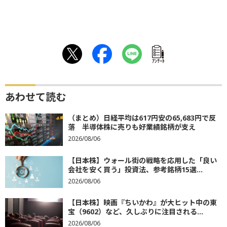
ｱﾝｹｰﾄ
あわせて読む
（まとめ）日経平均は617円安の65,683円で反
落 半導体株に売りも好業績銘柄が支え
2026/08/06
【日本株】ウォール街の戦略を応用した「良い
会社を安く買う」投資法、参考銘柄15選...
2026/08/06
【日本株】映画『ちいかわ』が大ヒット中の東
宝（9602）など、久しぶりに注目される...
2026/08/06