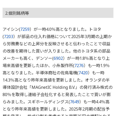
2.個別銘柄等
アイシン(
7259
）が一時4.0％高となりました。トヨタ
(
7203
）が部品の仕入れ価格について2025年3月期の上期か
ら労務費などの上昇分を反映させると伝わったことで収益
の改善を期待した買いが入りました。他のトヨタ系の部品
メーカーも高く、デンソー(
6902
）が一時1.8％高となり上
場来高値を更新したほか、小糸製作所(
7276
）も一時1.9％
高となりました。半導体商社の佐鳥電機(
7420
）も一時
14.3％高となり昨年来高値を更新しました。オランダの半
導体設計会社「MAGnetIC Holding B.V.」の発行済み株式の
80％を取得し連結子会社化すると発表したことで買いが膨
らみました。スギホールディングス(
7649
）も一時4.4％高
となり昨年来高値を更新しました。2025年2月期の配当予