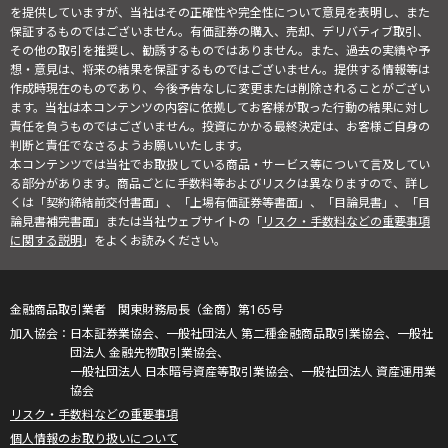
を提供していますが、当社はその正確性や完全性について意見を表明し、また
保証するものではございません。有価証券の購入、売却、デリバティブ取引、
その他の取引を推奨し、勧誘するものではありません。また、過去の実績や予
想・意見は、将来の結果を保証するものではございません。提供する情報等は
作成時現在のものであり、今後予告なしに変更または削除されることがござい
ます。当社は本コンテンツの内容に依拠してお客様が取った行動の結果に対し
責任を負うものではございません。投資にかかる最終決定は、お客様ご自身の
判断と責任でなさるようお願いいたします。
本コンテンツでは当社でお取扱している商品・サービス等について言及してい
る部分があります。商品ごとに手数料等およびリスクは異なりますので、詳し
くは「契約締結前交付書面」、「上場有価証券等書面」、「目論見書」、「目
論見書補完書面」または当社ウェブサイトの「
リスク・手数料などの重要事項
に関する説明
」をよくお読みください。
金融商品取引業者 関東財務局長（金商）第165号
日本証券業協会、一般社団法人 第二種金融商品取引業協会、一般社
団法人 金融先物取引業協会、
一般社団法人 日本暗号資産等取引業協会、一般社団法人 資産運用業
協会
リスク・手数料などの重要事項
個人情報のお取り扱いについて