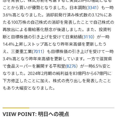
想を発表し、株式分割を考慮すると実質25円の増配となる
ことから買いが優勢となりました。日本調剤(
3341
）も一時
3.6％高となりました。消却前発行済み株式数の3.12％にあ
たる100万株の自己株式の消却を発表したことで自己株式の
再放出による需給悪化懸念が後退しました。また、投資判
断と目標株価の引き上げを受けて日東紡績(
3110
）が一時
14.4％上昇しストップ高となり昨年来高値を更新したう
え、三菱重工業(
7011
）も目標株価の引き上げを受けて一時
3.4％高となり昨年来高値を更新しています。一方で滋賀県
で食品スーパーを展開する平和堂(
8276
）が一時6.5％安と
なりました。2024年2月期の純利益を83億円から67億円に
下方修正したことに加え、株式の売り出しを発表したこと
もあり大幅安となりました。
VIEW POINT: 明日への視点