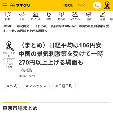
口座開設
ログイン
新着
人気
マーケット
特集
初心者
ライフデザイン
連載
著者
商
HOME
市況概況
（まとめ）日経平均は106円安 中国の景気刺激策を受
けて一時270円以上上げる場面も
（まとめ）日経平均は106円安
中国の景気刺激策を受けて一時
マネックス証
券
フィナンシャ
270円以上上げる場面も
ル・
インテリジェ
ンス部
市況概況
2024/02/20
株式
マネックス
日経平均
東京市場まとめ