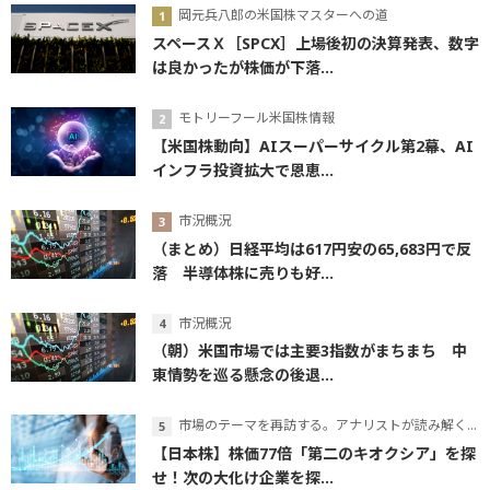
岡元兵八郎の米国株マスターへの道
スペースＸ［SPCX］上場後初の決算発表、数字
は良かったが株価が下落...
モトリーフール米国株情報
【米国株動向】AIスーパーサイクル第2幕、AI
インフラ投資拡大で恩恵...
市況概況
（まとめ）日経平均は617円安の65,683円で反
落 半導体株に売りも好...
市況概況
（朝）米国市場では主要3指数がまちまち 中
東情勢を巡る懸念の後退...
市場のテーマを再訪する。アナリストが読み解くテーマの本質
【日本株】株価77倍「第二のキオクシア」を探
せ！次の大化け企業を探...