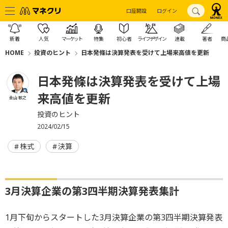
口座開設
ログイン
新着
人気
マーケット
特集
初心者
ライフデザイン
連載
著者
商
HOME
投資のヒント
日本発條は決算発表を受けて上場来高値を更新
日本発條は決算発表を受けて上場
来高値を更新
金山 敏之
投資のヒント
2024/02/15
株式
決算
3月決算企業の第3四半期決算発表集計
1月下旬からスタートした3月決算企業の第3四半期決算発表