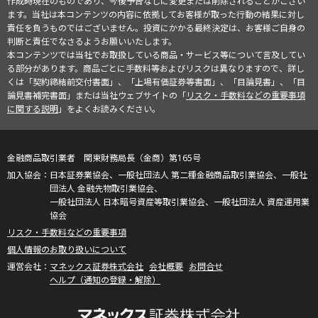
作成時現在のものであり、今後予告なしに変更または削除されることがござい
ます。当社は本コンテンツの内容に依拠してお客様が取った行動の結果に対し
責任を負うものではございません。投資にかかる最終決定は、お客様ご自身の
判断と責任でなさるようお願いいたします。
本コンテンツでは当社でお取扱している商品・サービス等について言及してい
る部分があります。商品ごとに手数料等およびリスクは異なりますので、詳し
くは「契約締結前交付書面」、「上場有価証券等書面」、「目論見書」、「目
論見書補完書面」または当社ウェブサイトの「
リスク・手数料などの重要事項
に関する説明
」をよくお読みください。
金融商品取引業者 関東財務局長（金商）第165号
日本証券業協会、一般社団法人 第二種金融商品取引業協会、一般社
団法人 金融先物取引業協会、
一般社団法人 日本暗号資産等取引業協会、一般社団法人 資産運用業
協会
リスク・手数料などの重要事項
個人情報のお取り扱いについて
マネックス証券株式会社
会社概要
お問合せ
ヘルプ（通知の登録・解除）