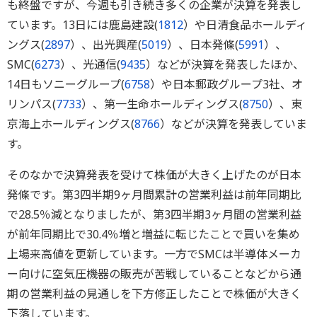
も終盤ですが、今週も引き続き多くの企業が決算を発表し
ています。13日には鹿島建設(
1812
）や日清食品ホールディ
ングス(
2897
）、出光興産(
5019
）、日本発條(
5991
）、
SMC(
6273
）、光通信(
9435
）などが決算を発表したほか、
14日もソニーグループ(
6758
）や日本郵政グループ3社、オ
リンパス(
7733
）、第一生命ホールディングス(
8750
）、東
京海上ホールディングス(
8766
）などが決算を発表していま
す。
そのなかで決算発表を受けて株価が大きく上げたのが日本
発條です。第3四半期9ヶ月間累計の営業利益は前年同期比
で28.5％減となりましたが、第3四半期3ヶ月間の営業利益
が前年同期比で30.4％増と増益に転じたことで買いを集め
上場来高値を更新しています。一方でSMCは半導体メーカ
ー向けに空気圧機器の販売が苦戦していることなどから通
期の営業利益の見通しを下方修正したことで株価が大きく
下落しています。