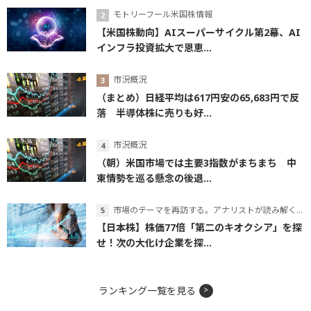
モトリーフール米国株情報
【米国株動向】AIスーパーサイクル第2幕、AI
インフラ投資拡大で恩恵...
市況概況
（まとめ）日経平均は617円安の65,683円で反
落 半導体株に売りも好...
市況概況
（朝）米国市場では主要3指数がまちまち 中
東情勢を巡る懸念の後退...
市場のテーマを再訪する。アナリストが読み解くテーマの本質
【日本株】株価77倍「第二のキオクシア」を探
せ！次の大化け企業を探...
ランキング一覧を見る