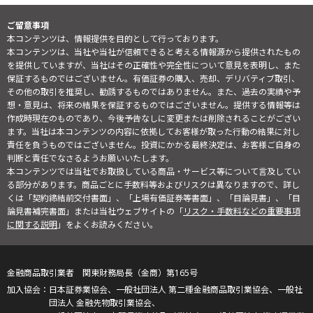
ご留意事項
本コンテンツは、情報提供を目的として行っております。
本コンテンツは、当社や当社が信頼できると考える情報源から提供されたもの
を提供していますが、当社はその正確性や完全性について意見を表明し、また
保証するものではございません。有価証券の購入、売却、デリバティブ取引、
その他の取引を推奨し、勧誘するものではありません。また、過去の実績や予
想・意見は、将来の結果を保証するものではございません。提供する情報等は
作成時現在のものであり、今後予告なしに変更または削除されることがござい
ます。当社は本コンテンツの内容に依拠してお客様が取った行動の結果に対し
責任を負うものではございません。投資にかかる最終決定は、お客様ご自身の
判断と責任でなさるようお願いいたします。
本コンテンツでは当社でお取扱している商品・サービス等について言及してい
る部分があります。商品ごとに手数料等およびリスクは異なりますので、詳し
くは「契約締結前交付書面」、「上場有価証券等書面」、「目論見書」、「目
論見書補完書面」または当社ウェブサイトの「
リスク・手数料などの重要事項
に関する説明
」をよくお読みください。
金融商品取引業者 関東財務局長（金商）第165号
日本証券業協会、一般社団法人 第二種金融商品取引業協会、一般社
団法人 金融先物取引業協会、