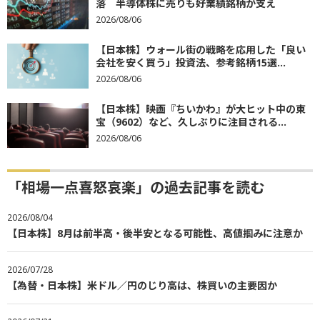
落 半導体株に売りも好業績銘柄が支え
2026/08/06
【日本株】ウォール街の戦略を応用した「良い
会社を安く買う」投資法、参考銘柄15選...
2026/08/06
【日本株】映画『ちいかわ』が大ヒット中の東
宝（9602）など、久しぶりに注目される...
2026/08/06
「相場一点喜怒哀楽」の過去記事を読む
2026/08/04
【日本株】8月は前半高・後半安となる可能性、高値掴みに注意か
2026/07/28
【為替・日本株】米ドル／円のじり高は、株買いの主要因か