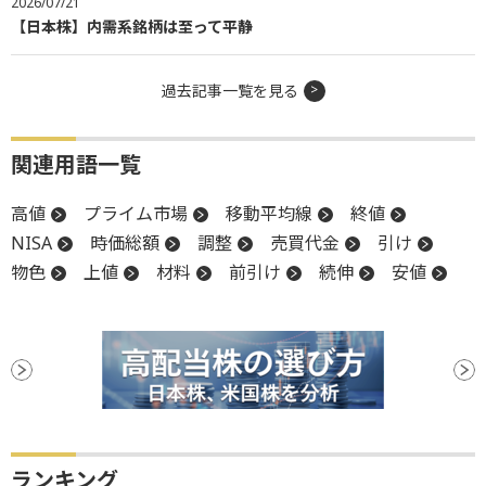
2026/07/21
【日本株】内需系銘柄は至って平静
過去記事一覧を見る
関連用語一覧
高値
プライム市場
移動平均線
終値
NISA
時価総額
調整
売買代金
引け
物色
上値
材料
前引け
続伸
安値
ランキング