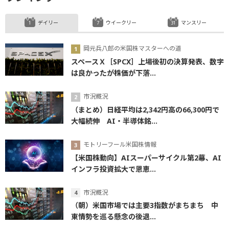
デイリー
ウイークリー
マンスリー
岡元兵八郎の米国株マスターへの道
スペースＸ［SPCX］上場後初の決算発表、数字
は良かったが株価が下落...
市況概況
（まとめ）日経平均は2,342円高の66,300円で
大幅続伸 AI・半導体銘...
モトリーフール米国株情報
【米国株動向】AIスーパーサイクル第2幕、AI
インフラ投資拡大で恩恵...
市況概況
（朝）米国市場では主要3指数がまちまち 中
東情勢を巡る懸念の後退...