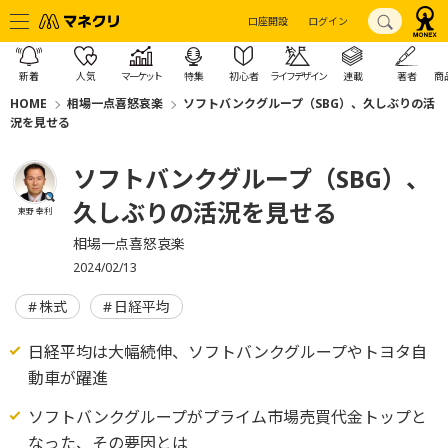
口座開設
ログイン
新着
人気
マーケット
特集
初心者
ライフデザイン
連載
著者
商
HOME
相場一点喜怒哀楽
ソフトバンクグループ（SBG）、久しぶりの活
況を見せる
ソフトバンクグループ（SBG）、
久しぶりの活況を見せる
東野 幸利
相場一点喜怒哀楽
2024/02/13
株式
日経平均
日経平均は大幅続伸、ソフトバンクグループやトヨタ自
動車が躍進
ソフトバンクグループがプライム市場売買代金トップと
なった、その要因とは