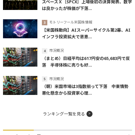
スペースＸ［SPCX］上場後初の決算発表、数字
は良かったが株価が下落...
モトリーフール米国株情報
【米国株動向】AIスーパーサイクル第2幕、AI
インフラ投資拡大で恩恵...
市況概況
（まとめ）日経平均は617円安の65,683円で反
落 半導体株に売りも好...
市況概況
（朝）米国市場は3指数揃って下落 中東情勢
悪化懸念から投資家心理...
ランキング一覧を見る