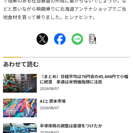
で理解のある社会基盤の形成に繋がらないでしょうか。な
どと思いながら映画帰りに北海道アンテナショップでご当
地食材を買って帰りました。ヒンナヒンナ。
ｱﾝｹｰﾄ
あわせて読む
（まとめ）日経平均は76円安の65,606円で小幅
に続落 来週は米物価指標に注目
2026/08/07
AIと資本市場
2026/08/07
半導体株の調整は底値をつけたか
2026/08/07