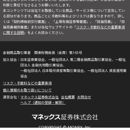
判断と責任でなさるようお願いいたします。
本コンテンツでは当社でお取扱している商品・サービス等について言及してい
る部分があります。商品ごとに手数料等およびリスクは異なりますので、詳し
くは「契約締結前交付書面」、「上場有価証券等書面」、「目論見書」、「目
論見書補完書面」または当社ウェブサイトの「
リスク・手数料などの重要事項
に関する説明
」をよくお読みください。
金融商品取引業者 関東財務局長（金商）第165号
日本証券業協会、一般社団法人 第二種金融商品取引業協会、一般社
団法人 金融先物取引業協会、
一般社団法人 日本暗号資産等取引業協会、一般社団法人 資産運用業
協会
リスク・手数料などの重要事項
個人情報のお取り扱いについて
マネックス証券株式会社
会社概要
お問合せ
ヘルプ（通知の登録・解除）
COPYRIGHT © MONEX, Inc.