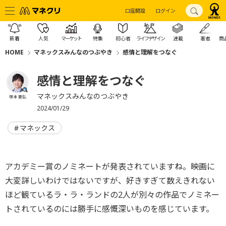
口座開設
ログイン
新着
人気
マーケット
特集
初心者
ライフデザイン
連載
著者
商
HOME
マネックスみんなのつぶやき
感情と理解をつなぐ
感情と理解をつなぐ
マネックスみんなのつぶやき
塚本 憲弘
2024/01/29
マネックス
アカデミー賞のノミネートが発表されていますね。映画に
大変詳しいわけではないですが、好きすぎて数えきれない
ほど観ているラ・ラ・ランドの2人が別々の作品でノミネー
トされているのには勝手に感慨深いものを感じています。