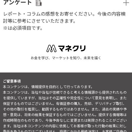
アンケート
レポート・コラムの感想をお寄せください。今後の内容検
討等に参考にさせていただきます。
※は必須項目です。
お金を学び、マーケットを知り、未来を描く
ご留意事項
本コンテンツは、情報提供を目的として行っております。
本コンテンツは、当社や当社が信頼できると考える情報源から提供されたもの
を提供していますが、当社はその正確性や完全性について意見を表明し、また
保証するものではございません。有価証券の購入、売却、デリバティブ取引、
その他の取引を推奨し、勧誘するものではありません。また、過去の実績や予
想・意見は、将来の結果を保証するものではございません。提供する情報等は
作成時現在のものであり、今後予告なしに変更または削除されることがござい
ます。当社は本コンテンツの内容に依拠してお客様が取った行動の結果に対し
責任を負うものではございません。投資にかかる最終決定は、お客様ご自身の