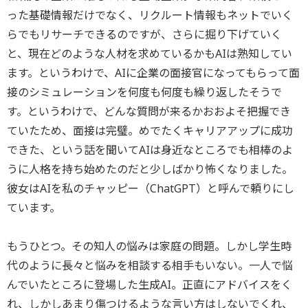
った基礎情報だけでなく、リクルート情報もネットでいく
らでもリサーチできるのですが、さらに掘り下げていく
と、現在どのような人材を求めているかもAIは熟知してい
ます。というわけで、AIに企業の面接官になってもらって面
接のシミュレーションを何度も何度も繰り返したそうで
す。というわけで、どんな質問が来るかおおよそ把握でき
ていたため、面接は完璧。めでたくキャリアアップに成功
できた、という話を聞いてAIは身近なところでも相棒のよ
うに人格を持ち始めたのだと少しばかり怖くなりました。
彼女はAIを私のチャッピー（ChatGPT）と呼んで頼りにし
ています。
もうひとつ。その知人の悩みは家庭の問題。しかし学生時
代のように長々と悩みを相談する相手もいない。一人で悩
んでいたところに登場した生成AI。正直にアドバイスをく
れ、しかしあまり傷つけるような言い方はしないでくれ、