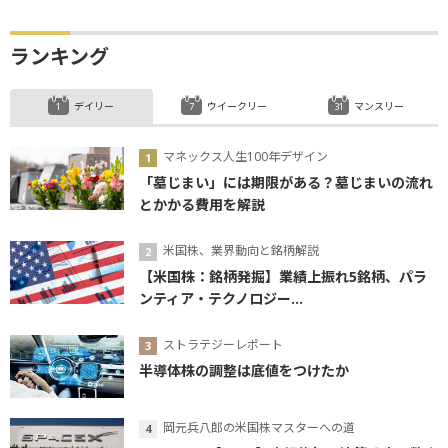
ランキング
デイリー
ウイークリー
マンスリー
マネックス人生100年デザイン
「墓じまい」には期限がある？墓じまいの流れ
とかかる費用を解説
米国株、業界動向と銘柄解説
【米国株：銘柄発掘】業績上振れ5銘柄、パラ
ンティア・テクノロジー...
ストラテジーレポート
半導体株の調整は底値をつけたか
岡元兵八郎の米国株マスターへの道