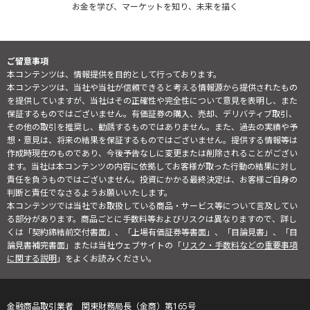
お金を学び、マーケットを知り、未来を描く
ご留意事項
本コンテンツは、情報提供を目的として行っております。
本コンテンツは、当社や当社が信頼できると考える情報源から提供されたもの
を提供していますが、当社はその正確性や完全性について意見を表明し、また
保証するものではございません。有価証券の購入、売却、デリバティブ取引、
その他の取引を推奨し、勧誘するものではありません。また、過去の実績や予
想・意見は、将来の結果を保証するものではございません。提供する情報等は
作成時現在のものであり、今後予告なしに変更または削除されることがござい
ます。当社は本コンテンツの内容に依拠してお客様が取った行動の結果に対し
責任を負うものではございません。投資にかかる最終決定は、お客様ご自身の
判断と責任でなさるようお願いいたします。
本コンテンツでは当社でお取扱している商品・サービス等について言及してい
る部分があります。商品ごとに手数料等およびリスクは異なりますので、詳し
くは「契約締結前交付書面」、「上場有価証券等書面」、「目論見書」、「目
論見書補完書面」または当社ウェブサイトの「
リスク・手数料などの重要事項
に関する説明
」をよくお読みください。
金融商品取引業者 関東財務局長（金商）第165号