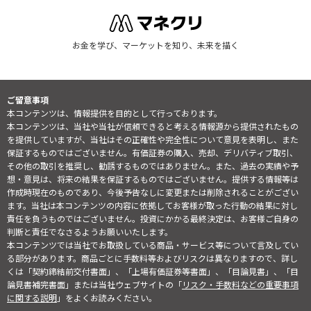
お金を学び、マーケットを知り、未来を描く
ご留意事項
本コンテンツは、情報提供を目的として行っております。
本コンテンツは、当社や当社が信頼できると考える情報源から提供されたもの
を提供していますが、当社はその正確性や完全性について意見を表明し、また
保証するものではございません。有価証券の購入、売却、デリバティブ取引、
その他の取引を推奨し、勧誘するものではありません。また、過去の実績や予
想・意見は、将来の結果を保証するものではございません。提供する情報等は
作成時現在のものであり、今後予告なしに変更または削除されることがござい
ます。当社は本コンテンツの内容に依拠してお客様が取った行動の結果に対し
責任を負うものではございません。投資にかかる最終決定は、お客様ご自身の
判断と責任でなさるようお願いいたします。
本コンテンツでは当社でお取扱している商品・サービス等について言及してい
る部分があります。商品ごとに手数料等およびリスクは異なりますので、詳し
くは「契約締結前交付書面」、「上場有価証券等書面」、「目論見書」、「目
論見書補完書面」または当社ウェブサイトの「
リスク・手数料などの重要事項
に関する説明
」をよくお読みください。