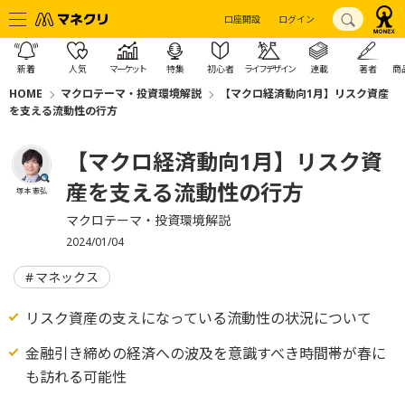
口座開設
ログイン
新着
人気
マーケット
特集
初心者
ライフデザイン
連載
著者
商
HOME
マクロテーマ・投資環境解説
【マクロ経済動向1月】リスク資産
を支える流動性の行方
【マクロ経済動向1月】リスク資
産を支える流動性の行方
塚本 憲弘
マクロテーマ・投資環境解説
2024/01/04
マネックス
リスク資産の支えになっている流動性の状況について
金融引き締めの経済への波及を意識すべき時間帯が春に
も訪れる可能性