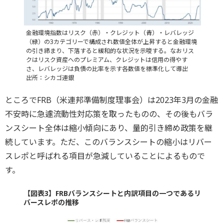
金融環境指数はリスク（赤）・クレジット（青）・レバレッジ
（緑）の3カテゴリーで構成され数値全体が上昇すると金融環境
の引き締まり、下落すると緩和的な状況を示唆する。なおリス
クはリスク資産へのプレミアム、クレジットは信用の得やす
さ、レバレッジは負債の比率を示す各数値を標準化して導出
出所：シカゴ連銀
ところでFRB（米連邦準備制度理事会）は2023年3月の金融
不安時に急遽流動性対応策を取ったものの、その後もバラ
ンスシート全体は縮小傾向にあり、量的引き締め政策を継
続しています。ただ、このバランスシートの縮小はリバー
スレポと呼ばれる項目が急減していることによるもので
す。
【図表3】FRBバランスシートと内訳項目の一つであるリ
バースレポの推移