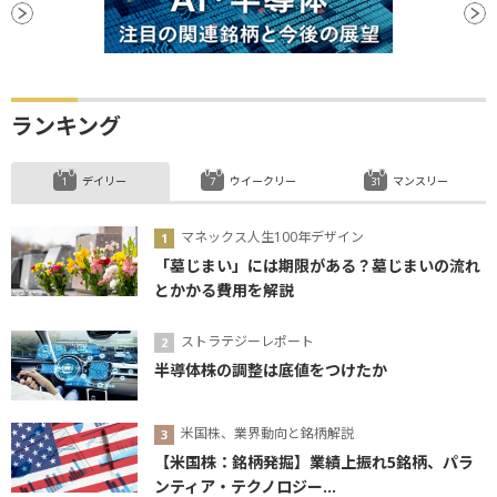
ランキング
デイリー
ウイークリー
マンスリー
マネックス人生100年デザイン
「墓じまい」には期限がある？墓じまいの流れ
とかかる費用を解説
ストラテジーレポート
半導体株の調整は底値をつけたか
米国株、業界動向と銘柄解説
【米国株：銘柄発掘】業績上振れ5銘柄、パラ
ンティア・テクノロジー...