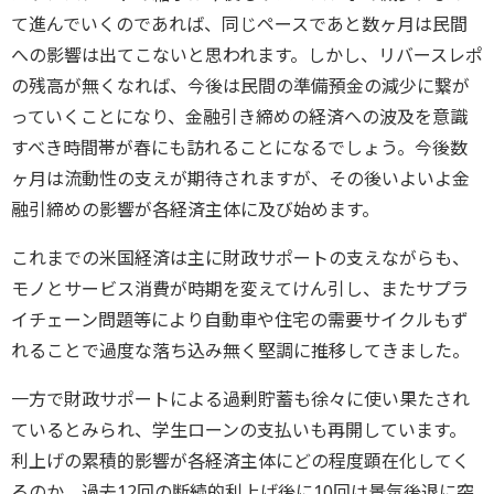
て進んでいくのであれば、同じペースであと数ヶ月は民間
への影響は出てこないと思われます。しかし、リバースレポ
の残高が無くなれば、今後は民間の準備預金の減少に繋が
っていくことになり、金融引き締めの経済への波及を意識
すべき時間帯が春にも訪れることになるでしょう。今後数
ヶ月は流動性の支えが期待されますが、その後いよいよ金
融引締めの影響が各経済主体に及び始めます。
これまでの米国経済は主に財政サポートの支えながらも、
モノとサービス消費が時期を変えてけん引し、またサプラ
イチェーン問題等により自動車や住宅の需要サイクルもず
れることで過度な落ち込み無く堅調に推移してきました。
一方で財政サポートによる過剰貯蓄も徐々に使い果たされ
ているとみられ、学生ローンの支払いも再開しています。
利上げの累積的影響が各経済主体にどの程度顕在化してく
るのか、過去12回の断続的利上げ後に10回は景気後退に突