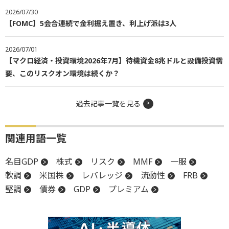
2026/07/30
【FOMC】5会合連続で金利据え置き、利上げ派は3人
2026/07/01
【マクロ経済・投資環境2026年7月】待機資金8兆ドルと設備投資需
要、このリスクオン環境は続くか？
過去記事一覧を見る
関連用語一覧
名目GDP
株式
リスク
MMF
一服
軟調
米国株
レバレッジ
流動性
FRB
堅調
債券
GDP
プレミアム