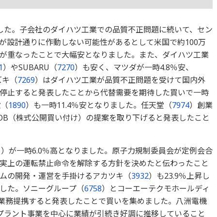
ました。子会社のダイハツ工業での品質不正問題に続いて、セン
が設計通りに作動しない可能性があるとして米国で約100万
が重なったことで大幅安となりました。また、ダイハツ工業
1
）やSUBARU（
7270
）も安く、マツダが一時4.8％安、
ズキ（
7269
）はダイハツ工業が品質不正問題を受けて国内外
停止すると発表したことから代替需要を期待した買いで一時
設（
1890
）も一時11.4％安となりました。任天堂（
7974
）創業
OB（株式公開買い付け）の提案を取り下げると発表したこと
1
）が一時6.0％高となりました。原子力規制委員会が定例会合
実上の運転禁止命令を解除する方針を決めたと伝わったこと
ムの開発・運営を手掛けるアカツキ（
3932
）も23.9％上昇し
した。ソニーグループ（
6758
）とコーエーテクモホールディ
本業務提携すると発表したことで買いを集めました。八洲電機
。プラント事業を中心に業績が引続き好調に推移していること