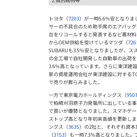
2.個別銘柄等
トヨタ（
7203
）が一時5.6％安となり
サーの不具合のため助手席のエアバッグ
台をリコールすると発表するなど悪材料
からOEM供給を受けているマツダ（
726
SUBARUも3.5％安となりましたが、ス
の全工場で自社開発した自動車の出荷を
3.6％高となっています。さらに東洋建
家の資産運用会社が東洋建設に対するT
で売りが膨らみました。
一方で東京電力ホールディングス（
950
で柏崎刈羽原子力発電所に出している事
で買いが優勢となりました。スマホゲー
ストップ高となり年初来高値を更新しま
ングス（
3635
）の2社と、それぞれ資
（
3153
）も一時7.3％高となりました