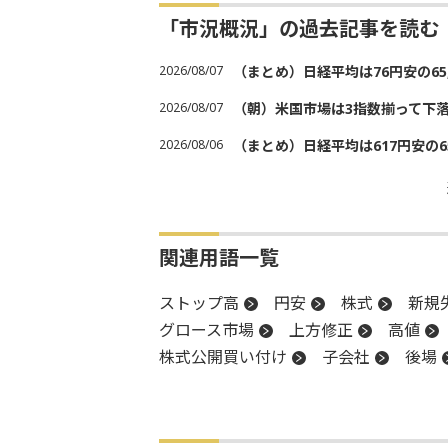
「市況概況」の過去記事を読む
2026/08/07
（まとめ）日経平均は76円安の6
2026/08/07
（朝）米国市場は3指数揃って下
2026/08/06
（まとめ）日経平均は617円安の6
関連用語一覧
ストップ高
円安
株式
新規
グロース市場
上方修正
高値
株式公開買い付け
子会社
後場
反落
フィラデルフィア連銀製造業