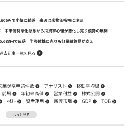
5,606円で小幅に続落 来週は米物価指標に注目
落 中東情勢悪化懸念から投資家心理が悪化し売り優勢の展開
5,683円で反落 半導体株に売りも好業績銘柄が支え
過去記事一覧を見る
失業保険申請件数
アナリスト
移動平均線
前場
年初来高値
営業利益
株式公開
材料
資産運用
新興市場
GDP
TOB
景況指数
安値
もっと見る