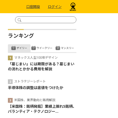
口座開設
ログイン
ランキング
デイリー
ウイークリー
マンスリー
マネックス人生100年デザイン
「墓じまい」には期限がある？墓じまい
の流れとかかる費用を解説
ストラテジーレポート
半導体株の調整は底値をつけたか
米国株、業界動向と銘柄解説
【米国株：銘柄発掘】業績上振れ5銘柄、
パランティア・テクノロジー...