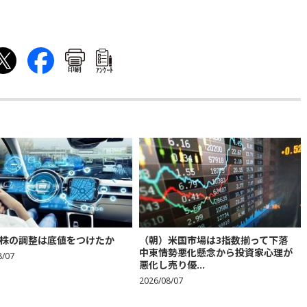
印刷
ｱﾝｹｰﾄ
株の調整は底値をつけたか
（朝）米国市場は3指数揃って下落
中東情勢悪化懸念から投資家心理が
8/07
悪化し売り優...
2026/08/07