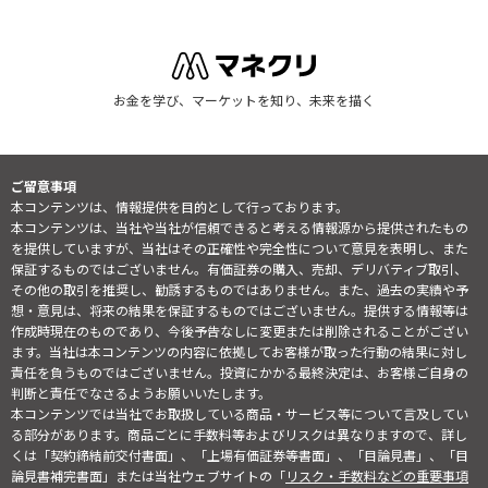
お金を学び、マーケットを知り、未来を描く
ご留意事項
本コンテンツは、情報提供を目的として行っております。
本コンテンツは、当社や当社が信頼できると考える情報源から提供されたもの
を提供していますが、当社はその正確性や完全性について意見を表明し、また
保証するものではございません。有価証券の購入、売却、デリバティブ取引、
その他の取引を推奨し、勧誘するものではありません。また、過去の実績や予
想・意見は、将来の結果を保証するものではございません。提供する情報等は
作成時現在のものであり、今後予告なしに変更または削除されることがござい
ます。当社は本コンテンツの内容に依拠してお客様が取った行動の結果に対し
責任を負うものではございません。投資にかかる最終決定は、お客様ご自身の
判断と責任でなさるようお願いいたします。
本コンテンツでは当社でお取扱している商品・サービス等について言及してい
る部分があります。商品ごとに手数料等およびリスクは異なりますので、詳し
くは「契約締結前交付書面」、「上場有価証券等書面」、「目論見書」、「目
論見書補完書面」または当社ウェブサイトの「
リスク・手数料などの重要事項