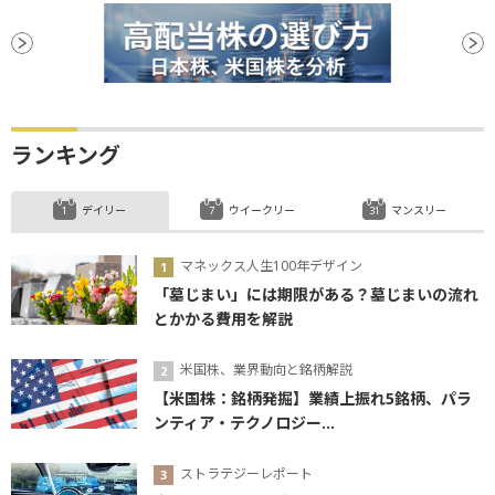
ランキング
デイリー
ウイークリー
マンスリー
マネックス人生100年デザイン
「墓じまい」には期限がある？墓じまいの流れ
とかかる費用を解説
米国株、業界動向と銘柄解説
【米国株：銘柄発掘】業績上振れ5銘柄、パラ
ンティア・テクノロジー...
ストラテジーレポート