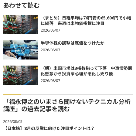
あわせて読む
（まとめ）日経平均は76円安の65,606円で小幅
に続落 来週は米物価指標に注目
2026/08/07
半導体株の調整は底値をつけたか
2026/08/07
（朝）米国市場は3指数揃って下落 中東情勢悪
化懸念から投資家心理が悪化し売り優...
2026/08/07
「福永博之のいまさら聞けないテクニカル分析
講座」の過去記事を読む
2026/08/05
【日本株】8月の反騰に向けた注目ポイントは？