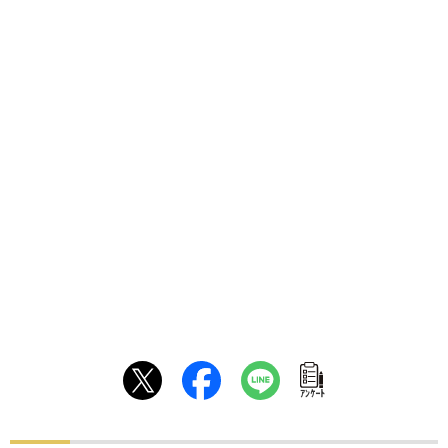
ｱﾝｹｰﾄ