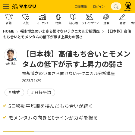
口座開設
ログイン
新着
人気
マーケット
特集
初心者
ライフデザイン
連載
著者
商
HOME
福永博之のいまさら聞けないテクニカル分析講座
【日本株】高値
もち合いとモメンタムの低下が示す上昇力の弱さ
【日本株】高値もち合いとモメン
タムの低下が示す上昇力の弱さ
福永 博之
福永博之のいまさら聞けないテクニカル分析講座
2023/11/29
株式
日経平均
5日移動平均線を挟んだもち合いが続く
モメンタムの向きと0ラインがカギを握る