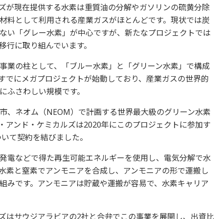
ズが現在提供する水素は重質油の分解やガソリンの硫黄分除
材料として利用される産業ガスがほとんどです。現状では炭
ない「グレー水素」が中心ですが、新たなプロジェクトでは
移行に取り組んでいます。
事業の柱として、「ブルー水素」と「グリーン水素」で構成
すでにメガプロジェクトが始動しており、産業ガスの世界的
にふさわしい規模です。
市、ネオム（NEOM）で計画する世界最大級のグリーン水素
・アンド・ケミカルズは2020年にこのプロジェクトに参加す
ついて契約を結びました。
発電などで得た再生可能エネルギーを使用し、電気分解で水
水素と窒素でアンモニアを合成し、アンモニアの形で運搬し
組みです。アンモニアは貯蔵や運搬が容易で、水素キャリア
ズはサウジアラビアの2社と合弁でこの事業を展開し、出資比