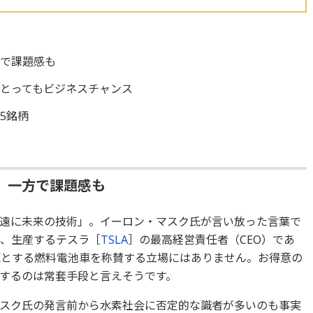
方で課題感も
とってもビジネスチャンス
5銘柄
、一方で課題感も
遠に未来の技術」。イーロン・マスク氏が言い放った言葉で
発、生産するテスラ［
TSLA
］の最高経営責任者（CEO）であ
源とする燃料電池車を称賛する立場にはありません。お得意の
するのは常套手段と言えそうです。
スク氏の発言前から水素社会に否定的な識者が多いのも事実