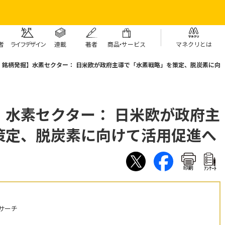
者
ライフデザイン
連載
著者
商
品・
サービス
マネクリとは
：銘柄発掘】水素セクター： 日米欧が政府主導で「水素戦略」を策定、脱炭素に向
】水素セクター： 日米欧が政府主
策定、脱炭素に向けて活用促進へ
印刷
ｱﾝｹｰﾄ
サーチ