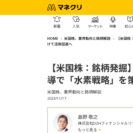
新着
人気
マーケット
特集
初心
HOME
米国株、業界動向と銘柄解説
【米国株
けて活用促進へ
【米国株：銘柄発掘
導で「水素戦略」を
米国株、業界動向と銘柄解説
2023/11/17
島野 敬之
株式会社DZHフィナンシャルリ
もっと見る