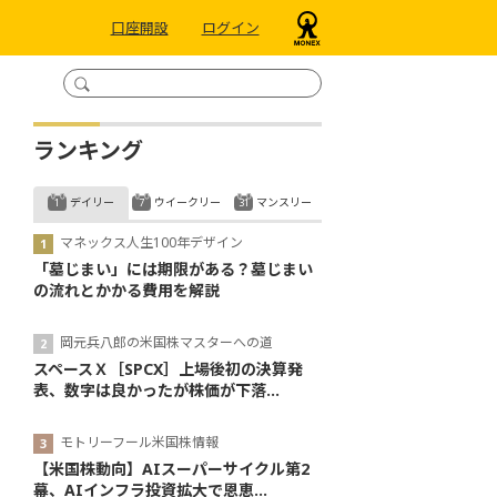
口座開設
ログイン
ランキング
デイリー
ウイークリー
マンスリー
マネックス人生100年デザイン
「墓じまい」には期限がある？墓じまい
の流れとかかる費用を解説
岡元兵八郎の米国株マスターへの道
スペースＸ［SPCX］上場後初の決算発
表、数字は良かったが株価が下落...
モトリーフール米国株情報
【米国株動向】AIスーパーサイクル第2
幕、AIインフラ投資拡大で恩恵...