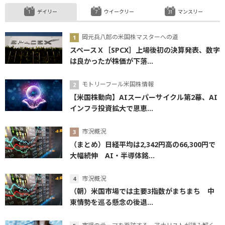
デイリー
ウイークリー
マンスリー
岡元兵八郎の米国株マスターへの道
スペースＸ［SPCX］上場後初の決算発表、数字
は良かったが株価が下落...
モトリーフール米国株情報
【米国株動向】AIスーパーサイクル第2幕、AI
インフラ投資拡大で恩恵...
市況概況
（まとめ）日経平均は2,342円高の66,300円で
大幅続伸 AI・半導体銘...
市況概況
（朝）米国市場では主要3指数がまちまち 中
東情勢を巡る懸念の後退...