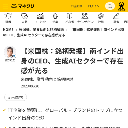
口座開設
ログイン
新着
人気
マーケット
特集
初心者
ライフデザイン
連載
著者
商
HOME
米国株、業界動向と銘柄解説
【米国株：銘柄発掘】南インド出身
のCEO、生成AIセクターで存在感が光る
【米国株：銘柄発掘】南インド出
身のCEO、生成AIセクターで存在
島野 敬之
感が光る
米国株、業界動向と銘柄解説
2023/06/30
米国株
IT企業を筆頭に、グローバル・ブランドのトップに立つ
インド出身のCEO