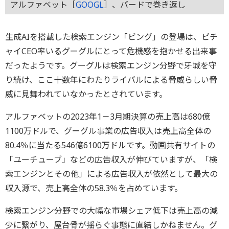
アルファベット［
GOOGL
］、バードで巻き返し
生成AIを搭載した検索エンジン「ビング」の登場は、ピチ
ャイCEO率いるグーグルにとって危機感を抱かせる出来事
だったようです。グーグルは検索エンジン分野で牙城を守
り続け、ここ十数年にわたりライバルによる脅威らしい脅
威に見舞われていなかったとされています。
アルファベットの2023年1－3月期決算の売上高は680億
1100万ドルで、グーグル事業の広告収入は売上高全体の
80.4％に当たる546億6100万ドルです。動画共有サイトの
「ユーチューブ」などの広告収入が伸びていますが、「検
索エンジンとその他」による広告収入が依然として最大の
収入源で、売上高全体の58.3％を占めています。
検索エンジン分野での大幅な市場シェア低下は売上高の減
少に繋がり、屋台骨が揺らぐ事態に直結しかねません。グ