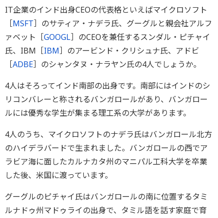
IT企業のインド出身CEOの代表格といえばマイクロソフト
［
MSFT
］のサティア・ナデラ氏、グーグルと親会社アルフ
ァベット［
GOOGL
］のCEOを兼任するスンダル・ピチャイ
氏、IBM［
IBM
］のアービンド・クリシュナ氏、アドビ
［
ADBE
］のシャンタヌ・ナラヤン氏の4人でしょうか。
4人はそろってインド南部の出身です。南部にはインドのシ
リコンバレーと称されるバンガロールがあり、バンガロー
ルには優秀な学生が集まる理工系の大学があります。
4人のうち、マイクロソフトのナデラ氏はバンガロール北方
のハイデラバードで生まれました。バンガロールの西でア
ラビア海に面したカルナカタ州のマニパル工科大学を卒業
した後、米国に渡っています。
グーグルのピチャイ氏はバンガロールの南に位置するタミ
ルナドゥ州マドゥライの出身で、タミル語を話す家庭で育