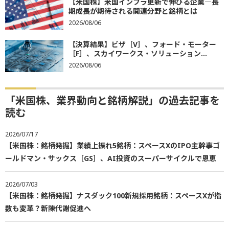
【米国株】米国インフラ更新で伸びる企業―長
期成長が期待される関連分野と銘柄とは
2026/08/06
【決算結果】ビザ［V］、フォード・モーター
［F］、スカイワークス・ソリューション...
2026/08/06
「米国株、業界動向と銘柄解説」の過去記事を
読む
2026/07/17
【米国株：銘柄発掘】業績上振れ5銘柄：スペースXのIPO主幹事ゴ
ールドマン・サックス［GS］、AI投資のスーパーサイクルで恩恵
2026/07/03
【米国株：銘柄発掘】ナスダック100新規採用銘柄：スペースXが指
数も変革？新陳代謝促進へ