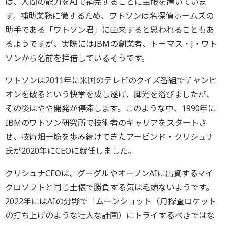
は、人間の能力をAIで補完することに主眼を置いていま
す。補助業務に徹するため、ワトソンは名探偵ホームズの
助手である「ワトソン君」に由来すると思われることもあ
るようですが、実際にはIBMの創業者、トーマス・J・ワト
ソンから名前を拝借しているそうです。
ワトソンは2011年に米国のテレビのクイズ番組でチャンピ
オンを破るという快挙を成し遂げ、脚光を浴びましたが、
その後はやや開発が停滞します。このような中、1990年に
IBMのワトソン研究所で技術者のキャリアをスタートさ
せ、技術畑一筋を歩み続けてきたアービンド・クリシュナ
氏が2020年にCEOに就任しました。
クリシュナCEOは、グーグルやオープンAIに出資するマイ
クロソフトと同じ土俵で勝負する気は毛頭ないようです。
2022年にはAIの分野で「ムーンショット（月探査ロケット
の打ち上げのような壮大な計画）にトライするべきではな