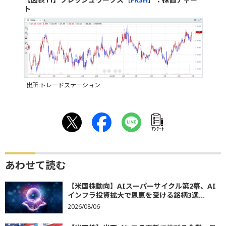
ト
出所:トレードステーション
ｱﾝｹｰﾄ
あわせて読む
【米国株動向】AIスーパーサイクル第2幕、AI
インフラ投資拡大で恩恵を受ける銘柄3選...
2026/08/06