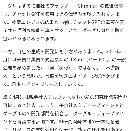
ーグルはすでに自社のブラウザー「Chrome」の拡張機能
で、チャットGPTを使用できる仕組みを取り入れていま
す。検索エンジンの結果と一緒にチャットGPTの応答を表
示する便利な機能を導入することで、グーグル離れを防ぐ
狙いがあるとみられます。
一方、自社の生成AI開発にも余念がありません。2023年3
月には米国と英国で対話型AIの「Bard（バード）」の一般
公開を始めました。「鳥（bird）」ではなく、「吟遊詩
人」という意味で、言葉を紡ぎ出すイメージが浮かびま
す。日本などでもリリースしています。
続く4月には親会社のアルファベットがAIの研究開発部門を
再編すると発表しました。子会社の英ディープマインドと
グーグルのAI開発部門を統合し、グーグル・ディープマイ
ンドを新設する計画です。AI研究開発体制の一本化を通
じ、リソースの有効活用やシナジー効果の創出を目指すと