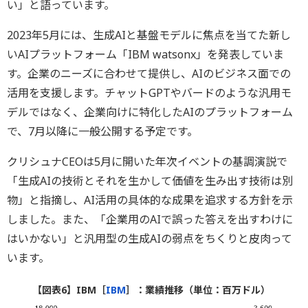
い」と語っています。
2023年5月には、生成AIと基盤モデルに焦点を当てた新し
いAIプラットフォーム「IBM watsonx」を発表していま
す。企業のニーズに合わせて提供し、AIのビジネス面での
活用を支援します。チャットGPTやバードのような汎用モ
デルではなく、企業向けに特化したAIのプラットフォーム
で、7月以降に一般公開する予定です。
クリシュナCEOは5月に開いた年次イベントの基調演説で
「生成AIの技術とそれを生かして価値を生み出す技術は別
物」と指摘し、AI活用の具体的な成果を追求する方針を示
しました。また、「企業用のAIで誤った答えを出すわけに
はいかない」と汎用型の生成AIの弱点をちくりと皮肉って
います。
【図表6】IBM［
IBM
］：業績推移（単位：百万ドル）