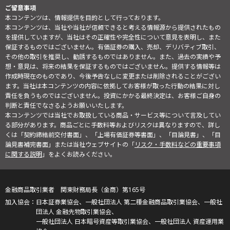
ご留意事項
本コンテンツは、情報提供を目的として行っております。
本コンテンツは、当社や当社が信頼できると考える情報源から提供されたもの
を提供していますが、当社はその正確性や完全性について意見を表明し、また
保証するものではございません。有価証券の購入、売却、デリバティブ取引、
その他の取引を推奨し、勧誘するものではありません。また、過去の実績や予
想・意見は、将来の結果を保証するものではございません。提供する情報等は
作成時現在のものであり、今後予告なしに変更または削除されることがござい
ます。当社は本コンテンツの内容に依拠してお客様が取った行動の結果に対し
責任を負うものではございません。投資にかかる最終決定は、お客様ご自身の
判断と責任でなさるようお願いいたします。
本コンテンツでは当社でお取扱している商品・サービス等について言及してい
る部分があります。商品ごとに手数料等およびリスクは異なりますので、詳し
くは「契約締結前交付書面」、「上場有価証券等書面」、「目論見書」、「目
論見書補完書面」または当社ウェブサイトの「
リスク・手数料などの重要事項
に関する説明
」をよくお読みください。
金融商品取引業者 関東財務局長（金商）第165号
日本証券業協会、一般社団法人 第二種金融商品取引業協会、一般社
団法人 金融先物取引業協会、
一般社団法人 日本暗号資産等取引業協会、一般社団法人 資産運用業