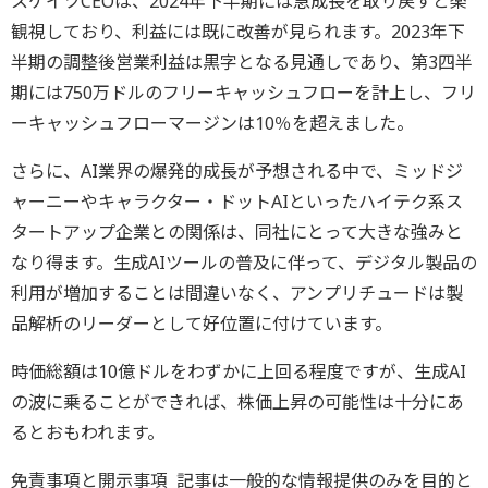
スケイツCEOは、2024年下半期には急成長を取り戻すと楽
観視しており、利益には既に改善が見られます。2023年下
半期の調整後営業利益は黒字となる見通しであり、第3四半
期には750万ドルのフリーキャッシュフローを計上し、フリ
ーキャッシュフローマージンは10％を超えました。
さらに、AI業界の爆発的成長が予想される中で、ミッドジ
ャーニーやキャラクター・ドットAIといったハイテク系ス
タートアップ企業との関係は、同社にとって大きな強みと
なり得ます。生成AIツールの普及に伴って、デジタル製品の
利用が増加することは間違いなく、アンプリチュードは製
品解析のリーダーとして好位置に付けています。
時価総額は10億ドルをわずかに上回る程度ですが、生成AI
の波に乗ることができれば、株価上昇の可能性は十分にあ
るとおもわれます。
免責事項と開示事項 記事は一般的な情報提供のみを目的と