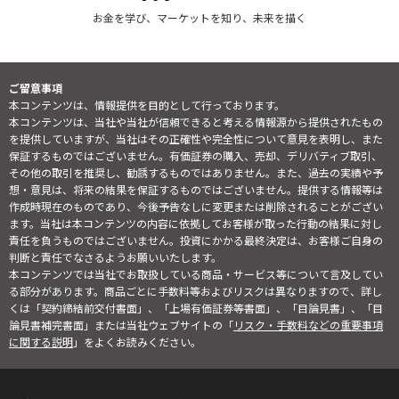
お金を学び、マーケットを知り、未来を描く
ご留意事項
本コンテンツは、情報提供を目的として行っております。
本コンテンツは、当社や当社が信頼できると考える情報源から提供されたもの
を提供していますが、当社はその正確性や完全性について意見を表明し、また
保証するものではございません。有価証券の購入、売却、デリバティブ取引、
その他の取引を推奨し、勧誘するものではありません。また、過去の実績や予
想・意見は、将来の結果を保証するものではございません。提供する情報等は
作成時現在のものであり、今後予告なしに変更または削除されることがござい
ます。当社は本コンテンツの内容に依拠してお客様が取った行動の結果に対し
責任を負うものではございません。投資にかかる最終決定は、お客様ご自身の
判断と責任でなさるようお願いいたします。
本コンテンツでは当社でお取扱している商品・サービス等について言及してい
る部分があります。商品ごとに手数料等およびリスクは異なりますので、詳し
くは「契約締結前交付書面」、「上場有価証券等書面」、「目論見書」、「目
論見書補完書面」または当社ウェブサイトの「
リスク・手数料などの重要事項
に関する説明
」をよくお読みください。