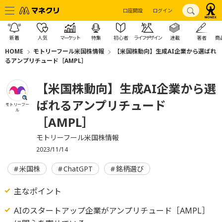
口座開設
ログイン
新着
人気
マーケット
特集
初心者
ライフデザイン
連載
著者
商
HOME
モトリーフール米国株情報
【米国株動向】生成AI企業から選ばれ
るアンプリチュード［AMPL］
【米国株動向】生成AI企業から選
ばれるアンプリチュード
モトリーフー
ル
［AMPL］
モトリーフール米国株情報
2023/11/14
米国株
ChatGPT
銘柄選び
主なポイント
AIのスタートアップ企業がアンプリチュード［AMPL］