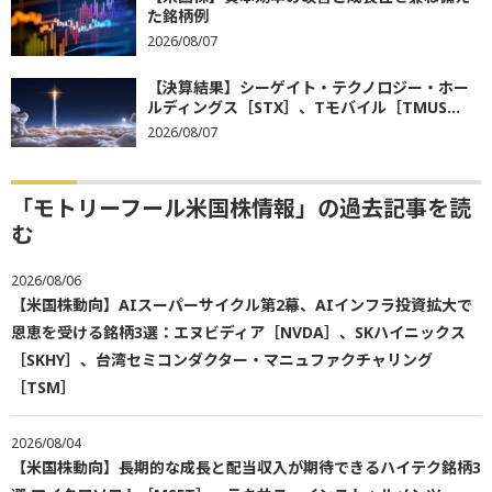
た銘柄例
2026/08/07
【決算結果】シーゲイト・テクノロジー・ホー
ルディングス［STX］、Tモバイル［TMUS...
2026/08/07
「モトリーフール米国株情報」の過去記事を読
む
2026/08/06
【米国株動向】AIスーパーサイクル第2幕、AIインフラ投資拡大で
恩恵を受ける銘柄3選：エヌビディア［NVDA］、SKハイニックス
［SKHY］、台湾セミコンダクター・マニュファクチャリング
［TSM］
2026/08/04
【米国株動向】長期的な成長と配当収入が期待できるハイテク銘柄3