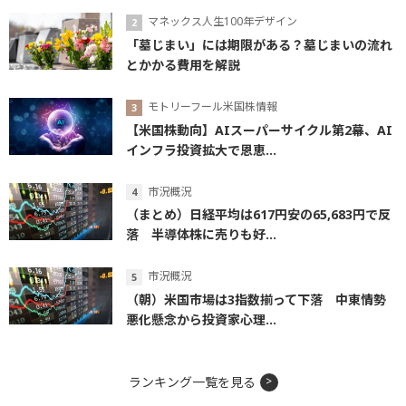
マネックス人生100年デザイン
「墓じまい」には期限がある？墓じまいの流れ
とかかる費用を解説
モトリーフール米国株情報
【米国株動向】AIスーパーサイクル第2幕、AI
インフラ投資拡大で恩恵...
市況概況
（まとめ）日経平均は617円安の65,683円で反
落 半導体株に売りも好...
市況概況
（朝）米国市場は3指数揃って下落 中東情勢
悪化懸念から投資家心理...
ランキング一覧を見る