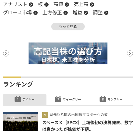
アナリスト
板
高値
売上高
グロース市場
上方修正
増益
調整
営業利益
堅調
減益
前場
年初来高値
もっと見る
反落
引け
インバウンド
下方修正
決算
後場
新興市場
ランキング
デイリー
ウイークリー
マンスリー
岡元兵八郎の米国株マスターへの道
スペースＸ［SPCX］上場後初の決算発表、数字
は良かったが株価が下落...