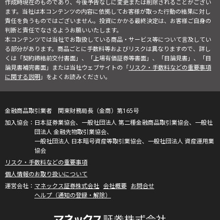
作成時現在のものであり、今後予告なしに変更または削除されることがござい
ます。当社は本コンテンツの内容に依拠してお客様が取った行動の結果に対し
責任を負うものではございません。投資にかかる最終決定は、お客様ご自身の
判断と責任でなさるようお願いいたします。
本コンテンツでは当社でお取扱している商品・サービス等について言及してい
る部分があります。商品ごとに手数料等およびリスクは異なりますので、詳し
くは「契約締結前交付書面」、「上場有価証券等書面」、「目論見書」、「目
論見書補完書面」または当社ウェブサイトの「
リスク・手数料などの重要事項
に関する説明
」をよくお読みください。
金融商品取引業者 関東財務局長（金商）第165号
日本証券業協会、一般社団法人 第二種金融商品取引業協会、一般社
団法人 金融先物取引業協会、
一般社団法人 日本暗号資産等取引業協会、一般社団法人 資産運用業
協会
リスク・手数料などの重要事項
個人情報のお取り扱いについて
マネックス証券株式会社
会社概要
お問合せ
ヘルプ（通知の登録・解除）