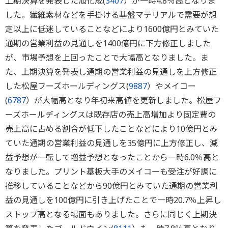
上期決算を発表した旭化成(
3407
）が一時4.8％高となりま
した。繊維素材などを手掛ける基盤マテリアルで需要が想
定以上に低迷していることなどにより1600億円とみていた
通期の営業利益の見通しを1400億円に下方修正しました
が、市場予想を上回ったことで大幅高となりました。ま
た、上期決算を発表し通期の営業利益の見通しを上方修正
した松屋フーズホールディングス(
9887
）やメイコー
(
6787
）が大幅高となり年初来高値を更新しました。松屋フ
ーズホールディングスは既存店の売上高増加より固定費の
売上高に占める割合が低下したことなどにより10億円とみ
ていた通期の営業利益の見通しを35億円に上方修正し、減
益予想が一転して増益予想となったことから一時6.0％高と
なりました。プリント基板大手のメイコーも受注が好調に
推移していることなどから90億円とみていた通期の営業利
益の見通しを100億円に引き上げたことで一時20.7％上昇し
ストップ高となる場面もありました。さらに同じく上期決