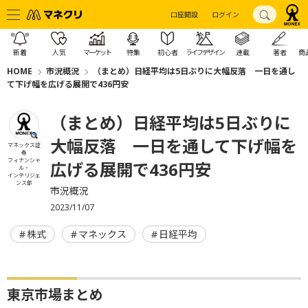
口座開設
ログイン
新着
人気
マーケット
特集
初心者
ライフデザイン
連載
著者
商
HOME
市況概況
（まとめ）日経平均は5日ぶりに大幅反落 一日を通し
て下げ幅を広げる展開で436円安
（まとめ）日経平均は5日ぶりに
大幅反落 一日を通して下げ幅を
マネックス証
券
フィナンシャ
広げる展開で436円安
ル・
インテリジェ
ンス部
市況概況
2023/11/07
株式
マネックス
日経平均
東京市場まとめ