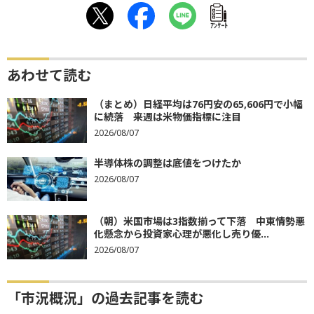
ｱﾝｹｰﾄ
あわせて読む
（まとめ）日経平均は76円安の65,606円で小幅
に続落 来週は米物価指標に注目
2026/08/07
半導体株の調整は底値をつけたか
2026/08/07
（朝）米国市場は3指数揃って下落 中東情勢悪
化懸念から投資家心理が悪化し売り優...
2026/08/07
「市況概況」の過去記事を読む