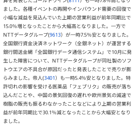
算を発表したゴールドウイン(
8111
）も一時7.8％高となり
ました。各種イベントの再開やインバウンド需要の回復で
小幅な減益を見込んでいた上期の営業利益が前年同期比で
15.0％増となったことから大幅高となりました。一方で
NTTデータグループ(
9613
）が一時7.5％安となりました。
全国銀行資金決済ネットワーク（全銀ネット）が運営する
銀行間送金網「全国銀行データ通信システム」で10月に発
生した障害について、NTTデータグループが同社製のソフ
トウエアの不具合が原因だったと発表したことで売りが膨
らみました。帝人(
3401
）も一時5.4％安となりました。特
許切れの影響を受ける医薬品「フェブリク」の販売が落ち
込んだことや、中国の景気回復の遅れや欧州景気の減速で
樹脂の販売も振るわなかったことなどにより上期の営業利
益が前年同期比で30.1％減となったことから大幅安となり
ました。