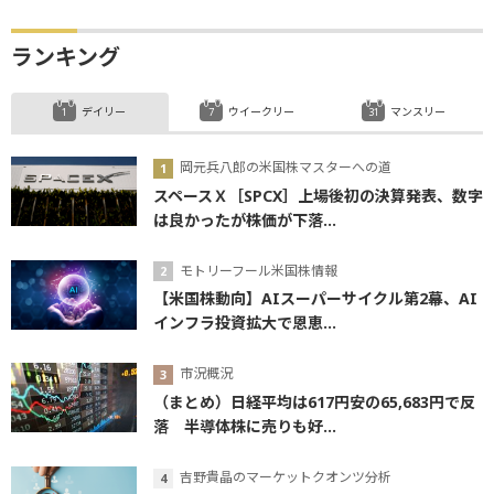
は良かったが株価が下落...
モトリーフール米国株情報
【米国株動向】AIスーパーサイクル第2幕、AI
インフラ投資拡大で恩恵...
市況概況
（まとめ）日経平均は617円安の65,683円で反
落 半導体株に売りも好...
吉野貴晶のマーケットクオンツ分析
【日本株】ウォール街の戦略を応用した「良い
会社を安く買う」投資法...
市況概況
（朝）米国市場は3指数揃って下落 中東情勢
悪化懸念から投資家心理...