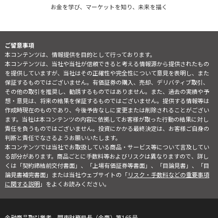
その他の取引を推奨し、勧誘するものではありません。また、過去の実績や予
想・意見は、将来の結果を保証するものではございません。提供する情報等は
作成時現在のものであり、今後予告なしに変更または削除されることがござい
ます。当社は本コンテンツの内容に依拠してお客様が取った行動の結果に対し
責任を負うものではございません。投資にかかる最終決定は、お客様ご自身の
判断と責任でなさるようお願いいたします。
本コンテンツでは当社でお取扱している商品・サービス等について言及してい
る部分があります。商品ごとに手数料等およびリスクは異なりますので、詳し
くは「契約締結前交付書面」、「上場有価証券等書面」、「目論見書」、「目
論見書補完書面」または当社ウェブサイトの「
リスク・手数料などの重要事項
に関する説明
」をよくお読みください。
金融商品取引業者 関東財務局長（金商）第165号
日本証券業協会、一般社団法人 第二種金融商品取引業協会、一般社
団法人 金融先物取引業協会、
一般社団法人 日本暗号資産等取引業協会、一般社団法人 資産運用業
協会
リスク・手数料などの重要事項
個人情報のお取り扱いについて
マネックス証券株式会社
会社概要
お問合せ
ヘルプ（通知の登録・解除）