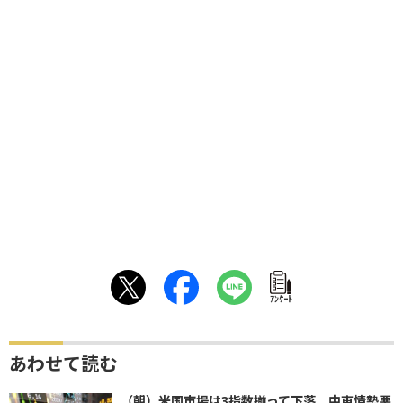
ｱﾝｹｰﾄ
あわせて読む
（朝）米国市場は3指数揃って下落 中東情勢悪
化懸念から投資家心理が悪化し売り優...
2026/08/07
（まとめ）日経平均は617円安の65,683円で反
落 半導体株に売りも好業績銘柄が支え
2026/08/06
【日本株】ウォール街の戦略を応用した「良い
会社を安く買う」投資法、参考銘柄15選...