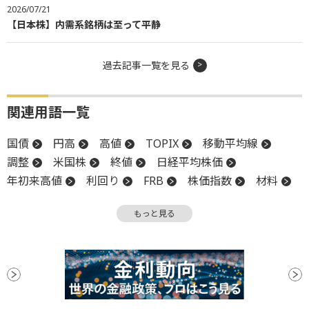
国債
円高
高値
TOPIX
移動平均線
調整
米国株
終値
日経平均株価
年初来高値
利回り
FRB
株価指数
材料
下値
安値
もっと見る
ランキング
デイリー
ウイークリー
マンスリー
岡元兵八郎の米国株マスターへの道
スペースＸ［SPCX］上場後初の決算発表、数字