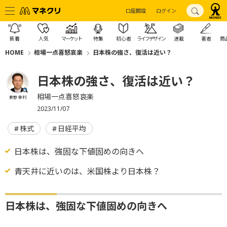
口座開設
ログイン
新着
人気
マーケット
特集
初心者
ライフデザイン
連載
著者
商
HOME
相場一点喜怒哀楽
日本株の強さ、復活は近い？
日本株の強さ、復活は近い？
相場一点喜怒哀楽
東野 幸利
2023/11/07
株式
日経平均
日本株は、強固な下値固めの向きへ
青天井に近いのは、米国株より日本株？
日本株は、強固な下値固めの向きへ