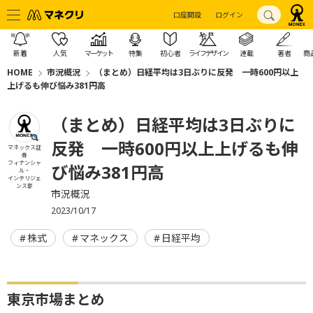
口座開設
ログイン
新着
人気
マーケット
特集
初心者
ライフデザイン
連載
著者
商
HOME
市況概況
（まとめ）日経平均は3日ぶりに反発 一時600円以上
上げるも伸び悩み381円高
（まとめ）日経平均は3日ぶりに
反発 一時600円以上上げるも伸
マネックス証
券
フィナンシャ
び悩み381円高
ル・
インテリジェ
ンス部
市況概況
2023/10/17
株式
マネックス
日経平均
東京市場まとめ