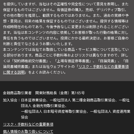
を提供していますが、当社はその正確性や完全性について意見を表明し、また
保証するものではございません。有価証券の購入、売却、デリバティブ取引、
その他の取引を推奨し、勧誘するものではありません。また、過去の実績や予
想・意見は、将来の結果を保証するものではございません。提供する情報等は
作成時現在のものであり、今後予告なしに変更または削除されることがござい
ます。当社は本コンテンツの内容に依拠してお客様が取った行動の結果に対し
責任を負うものではございません。投資にかかる最終決定は、お客様ご自身の
判断と責任でなさるようお願いいたします。
本コンテンツでは当社でお取扱している商品・サービス等について言及してい
る部分があります。商品ごとに手数料等およびリスクは異なりますので、詳し
くは「契約締結前交付書面」、「上場有価証券等書面」、「目論見書」、「目
論見書補完書面」または当社ウェブサイトの「
リスク・手数料などの重要事項
に関する説明
」をよくお読みください。
金融商品取引業者 関東財務局長（金商）第165号
日本証券業協会、一般社団法人 第二種金融商品取引業協会、一般社
団法人 金融先物取引業協会、
一般社団法人 日本暗号資産等取引業協会、一般社団法人 資産運用業
協会
リスク・手数料などの重要事項
個人情報のお取り扱いについて