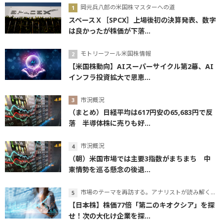
岡元兵八郎の米国株マスターへの道
スペースＸ［SPCX］上場後初の決算発表、数字
は良かったが株価が下落...
モトリーフール米国株情報
【米国株動向】AIスーパーサイクル第2幕、AI
インフラ投資拡大で恩恵...
市況概況
（まとめ）日経平均は617円安の65,683円で反
落 半導体株に売りも好...
市況概況
（朝）米国市場では主要3指数がまちまち 中
東情勢を巡る懸念の後退...
市場のテーマを再訪する。アナリストが読み解くテーマの本質
【日本株】株価77倍「第二のキオクシア」を探
せ！次の大化け企業を探...