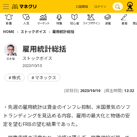
口座開設
ログイン
新着
人気
マーケット
特集
初心者
ライフデザイン
連載
著者
商
HOME
ストックボイス
雇用統計総括
雇用統計総括
ストックボイス
広木 隆
2023/10/10
株式
マネックス
[収録日]
2023/10/10
[再生時間]
12:32
・先週の雇用統計は賃金のインフレ抑制、米国景気のソフ
トランディングを見込める内容、雇用の最大化と物価の安
定を望むFRBの望む結果であった。